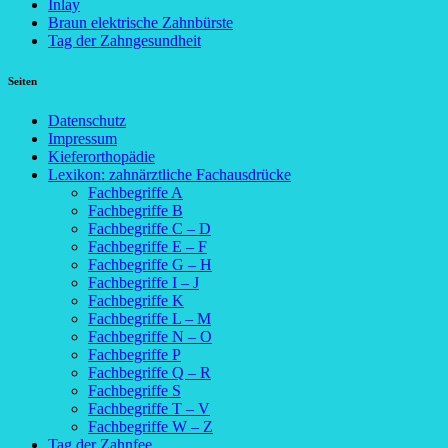
Inlay
Braun elektrische Zahnbürste
Tag der Zahngesundheit
Seiten
Datenschutz
Impressum
Kieferorthopädie
Lexikon: zahnärztliche Fachausdrücke
Fachbegriffe A
Fachbegriffe B
Fachbegriffe C – D
Fachbegriffe E – F
Fachbegriffe G – H
Fachbegriffe I – J
Fachbegriffe K
Fachbegriffe L – M
Fachbegriffe N – O
Fachbegriffe P
Fachbegriffe Q – R
Fachbegriffe S
Fachbegriffe T – V
Fachbegriffe W – Z
Tag der Zahnfee