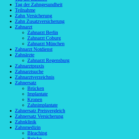
Tag der Zahngesundheit
Teilnahme
Zahn Versicherung
Zahn Zusatzversicherung
Zahnarzt
Zahnarzt Berlin
Zahnarzt Coburg
Zahnarzt München
Zahnarzt Notdienst
Zahnärzte
Zahnarzt Regensburg
Zahnarztpraxis
Zahnarztsuche
Zahnarztverzeichnis
Zahnersatz
Brücken
Implantate
Kronen
Zahnimplantate
Zahnersatz Preisvergleich
Zahnersatz Versicherung
Zahnklinik
Zahnmedizin
Bleaching
Brücke