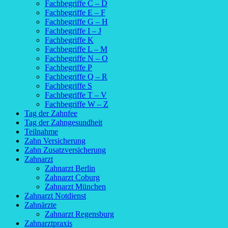
Fachbegriffe C – D
Fachbegriffe E – F
Fachbegriffe G – H
Fachbegriffe I – J
Fachbegriffe K
Fachbegriffe L – M
Fachbegriffe N – O
Fachbegriffe P
Fachbegriffe Q – R
Fachbegriffe S
Fachbegriffe T – V
Fachbegriffe W – Z
Tag der Zahnfee
Tag der Zahngesundheit
Teilnahme
Zahn Versicherung
Zahn Zusatzversicherung
Zahnarzt
Zahnarzt Berlin
Zahnarzt Coburg
Zahnarzt München
Zahnarzt Notdienst
Zahnärzte
Zahnarzt Regensburg
Zahnarztpraxis