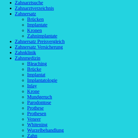
Zahnarztsuche
Zahnarztverzeichnis
Zahnersatz
Brücken
Implantate
Kronen
Zahnimplantate
Zahnersatz Preisvergleich
Zahnersatz Versicherung
Zahnklinik
Zahnmedizin
Bleaching
Brücke
Implantat
Implantatologie
Inlay
Krone
Mundgeruch
Parodontose
Prothese
Prothesen
Veneer
Whitening
Wurzelbehandlung
Zahn