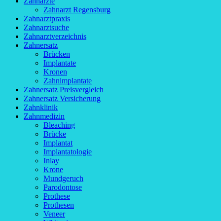
Zahnärzte
Zahnarzt Regensburg
Zahnarztpraxis
Zahnarztsuche
Zahnarztverzeichnis
Zahnersatz
Brücken
Implantate
Kronen
Zahnimplantate
Zahnersatz Preisvergleich
Zahnersatz Versicherung
Zahnklinik
Zahnmedizin
Bleaching
Brücke
Implantat
Implantatologie
Inlay
Krone
Mundgeruch
Parodontose
Prothese
Prothesen
Veneer