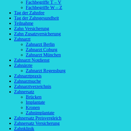
Fachbegriffe T – V
Fachbegriffe W – Z
Tag der Zahnfee
Tag der Zahngesundheit
Teilnahme
Zahn Versicherung
Zahn Zusatzversicherung
Zahnarzt
Zahnarzt Berlin
Zahnarzt Coburg
Zahnarzt München
Zahnarzt Notdienst
Zahnärzte
Zahnarzt Regensburg
Zahnarztpraxis
Zahnarztsuche
Zahnarztverzeichnis
Zahnersatz
Brücken
Implantate
Kronen
Zahnimplantate
Zahnersatz Preisvergleich
Zahnersatz Versicherung
Zahnklinik