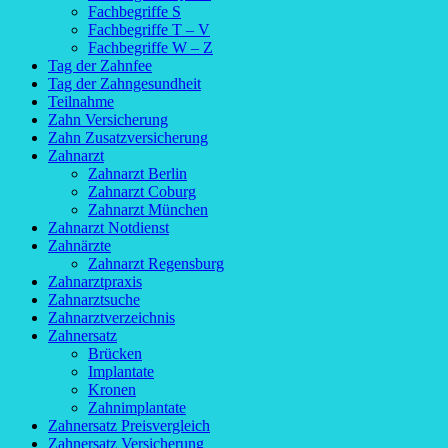
Fachbegriffe S
Fachbegriffe T – V
Fachbegriffe W – Z
Tag der Zahnfee
Tag der Zahngesundheit
Teilnahme
Zahn Versicherung
Zahn Zusatzversicherung
Zahnarzt
Zahnarzt Berlin
Zahnarzt Coburg
Zahnarzt München
Zahnarzt Notdienst
Zahnärzte
Zahnarzt Regensburg
Zahnarztpraxis
Zahnarztsuche
Zahnarztverzeichnis
Zahnersatz
Brücken
Implantate
Kronen
Zahnimplantate
Zahnersatz Preisvergleich
Zahnersatz Versicherung