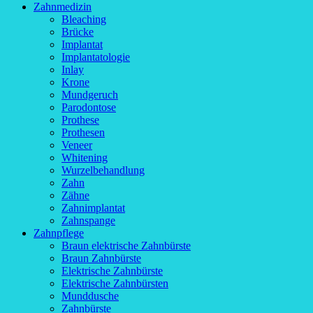
Zahnmedizin
Bleaching
Brücke
Implantat
Implantatologie
Inlay
Krone
Mundgeruch
Parodontose
Prothese
Prothesen
Veneer
Whitening
Wurzelbehandlung
Zahn
Zähne
Zahnimplantat
Zahnspange
Zahnpflege
Braun elektrische Zahnbürste
Braun Zahnbürste
Elektrische Zahnbürste
Elektrische Zahnbürsten
Munddusche
Zahnbürste