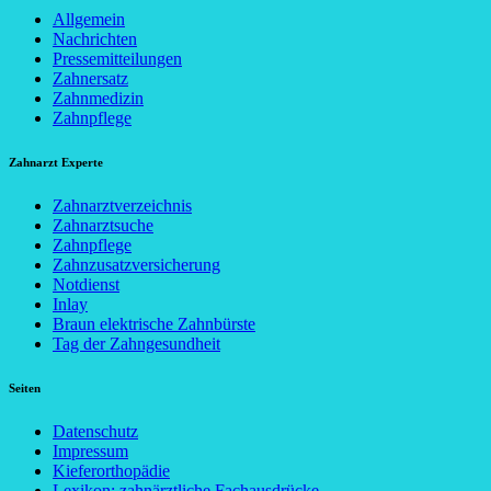
Allgemein
Nachrichten
Pressemitteilungen
Zahnersatz
Zahnmedizin
Zahnpflege
Zahnarzt Experte
Zahnarztverzeichnis
Zahnarztsuche
Zahnpflege
Zahnzusatzversicherung
Notdienst
Inlay
Braun elektrische Zahnbürste
Tag der Zahngesundheit
Seiten
Datenschutz
Impressum
Kieferorthopädie
Lexikon: zahnärztliche Fachausdrücke