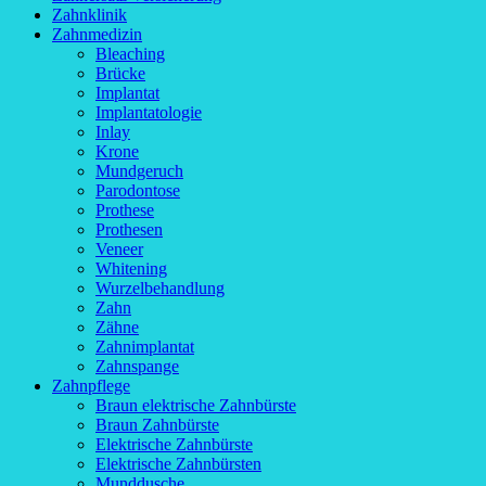
Zahnklinik
Zahnmedizin
Bleaching
Brücke
Implantat
Implantatologie
Inlay
Krone
Mundgeruch
Parodontose
Prothese
Prothesen
Veneer
Whitening
Wurzelbehandlung
Zahn
Zähne
Zahnimplantat
Zahnspange
Zahnpflege
Braun elektrische Zahnbürste
Braun Zahnbürste
Elektrische Zahnbürste
Elektrische Zahnbürsten
Munddusche