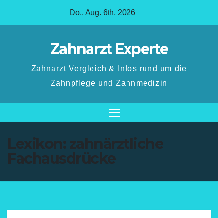
Zum
Do.. Aug. 6th, 2026
Inhalt
springen
Zahnarzt Experte
Zahnarzt Vergleich & Infos rund um die
Zahnpflege und Zahnmedizin
Lexikon: zahnärztliche
Fachausdrücke