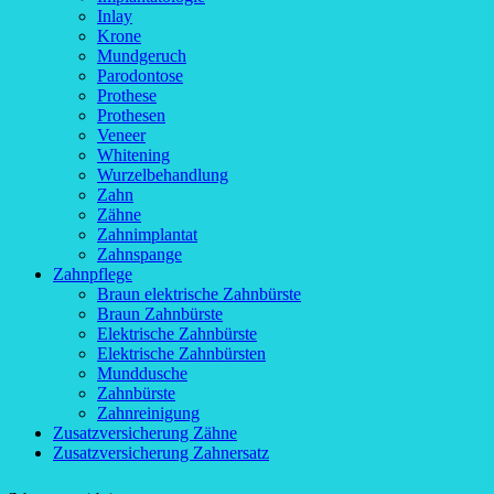
Inlay
Krone
Mundgeruch
Parodontose
Prothese
Prothesen
Veneer
Whitening
Wurzelbehandlung
Zahn
Zähne
Zahnimplantat
Zahnspange
Zahnpflege
Braun elektrische Zahnbürste
Braun Zahnbürste
Elektrische Zahnbürste
Elektrische Zahnbürsten
Munddusche
Zahnbürste
Zahnreinigung
Zusatzversicherung Zähne
Zusatzversicherung Zahnersatz