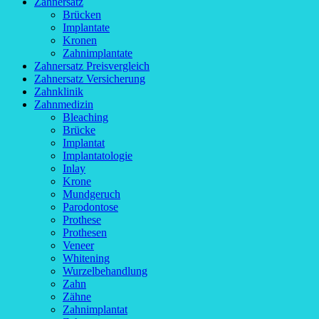
Zahnersatz
Brücken
Implantate
Kronen
Zahnimplantate
Zahnersatz Preisvergleich
Zahnersatz Versicherung
Zahnklinik
Zahnmedizin
Bleaching
Brücke
Implantat
Implantatologie
Inlay
Krone
Mundgeruch
Parodontose
Prothese
Prothesen
Veneer
Whitening
Wurzelbehandlung
Zahn
Zähne
Zahnimplantat