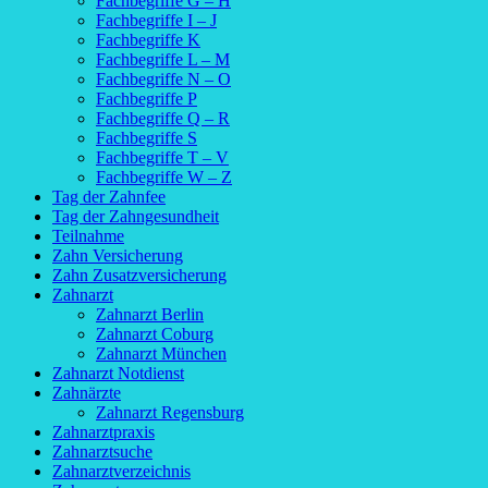
Fachbegriffe G – H
Fachbegriffe I – J
Fachbegriffe K
Fachbegriffe L – M
Fachbegriffe N – O
Fachbegriffe P
Fachbegriffe Q – R
Fachbegriffe S
Fachbegriffe T – V
Fachbegriffe W – Z
Tag der Zahnfee
Tag der Zahngesundheit
Teilnahme
Zahn Versicherung
Zahn Zusatzversicherung
Zahnarzt
Zahnarzt Berlin
Zahnarzt Coburg
Zahnarzt München
Zahnarzt Notdienst
Zahnärzte
Zahnarzt Regensburg
Zahnarztpraxis
Zahnarztsuche
Zahnarztverzeichnis