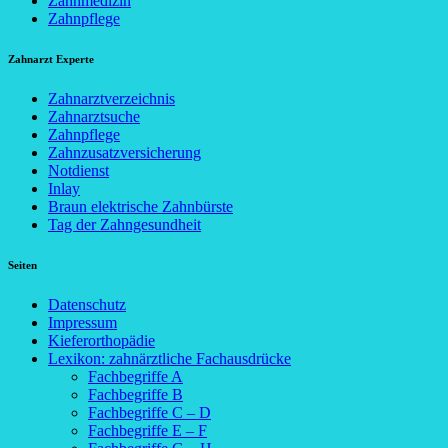
Zahnmedizin
Zahnpflege
Zahnarzt Experte
Zahnarztverzeichnis
Zahnarztsuche
Zahnpflege
Zahnzusatzversicherung
Notdienst
Inlay
Braun elektrische Zahnbürste
Tag der Zahngesundheit
Seiten
Datenschutz
Impressum
Kieferorthopädie
Lexikon: zahnärztliche Fachausdrücke
Fachbegriffe A
Fachbegriffe B
Fachbegriffe C – D
Fachbegriffe E – F