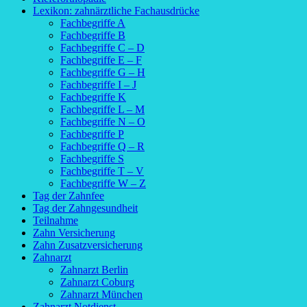
Lexikon: zahnärztliche Fachausdrücke
Fachbegriffe A
Fachbegriffe B
Fachbegriffe C – D
Fachbegriffe E – F
Fachbegriffe G – H
Fachbegriffe I – J
Fachbegriffe K
Fachbegriffe L – M
Fachbegriffe N – O
Fachbegriffe P
Fachbegriffe Q – R
Fachbegriffe S
Fachbegriffe T – V
Fachbegriffe W – Z
Tag der Zahnfee
Tag der Zahngesundheit
Teilnahme
Zahn Versicherung
Zahn Zusatzversicherung
Zahnarzt
Zahnarzt Berlin
Zahnarzt Coburg
Zahnarzt München
Zahnarzt Notdienst