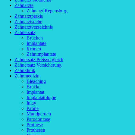
Zahnärzte
Zahnarzt Regensburg
Zahnarztpraxis
Zahnarztsuche
Zahnarztverzeichnis
Zahnersatz
Brücken
Implantate
Kronen
Zahnimplantate
Zahnersatz Preisvergleich
Zahnersatz Versicherung
Zahnklinik
Zahnmedizin
Bleaching
Brücke
Implantat
Implantatologie
Inlay
Krone
Mundgeruch
Parodontose
Prothese
Prothesen