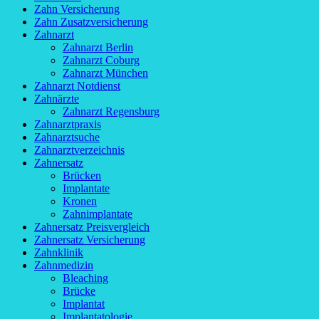
Zahn Versicherung
Zahn Zusatzversicherung
Zahnarzt
Zahnarzt Berlin
Zahnarzt Coburg
Zahnarzt München
Zahnarzt Notdienst
Zahnärzte
Zahnarzt Regensburg
Zahnarztpraxis
Zahnarztsuche
Zahnarztverzeichnis
Zahnersatz
Brücken
Implantate
Kronen
Zahnimplantate
Zahnersatz Preisvergleich
Zahnersatz Versicherung
Zahnklinik
Zahnmedizin
Bleaching
Brücke
Implantat
Implantatologie