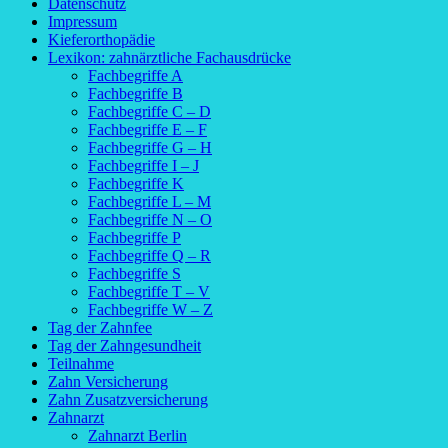
Datenschutz
Impressum
Kieferorthopädie
Lexikon: zahnärztliche Fachausdrücke
Fachbegriffe A
Fachbegriffe B
Fachbegriffe C – D
Fachbegriffe E – F
Fachbegriffe G – H
Fachbegriffe I – J
Fachbegriffe K
Fachbegriffe L – M
Fachbegriffe N – O
Fachbegriffe P
Fachbegriffe Q – R
Fachbegriffe S
Fachbegriffe T – V
Fachbegriffe W – Z
Tag der Zahnfee
Tag der Zahngesundheit
Teilnahme
Zahn Versicherung
Zahn Zusatzversicherung
Zahnarzt
Zahnarzt Berlin