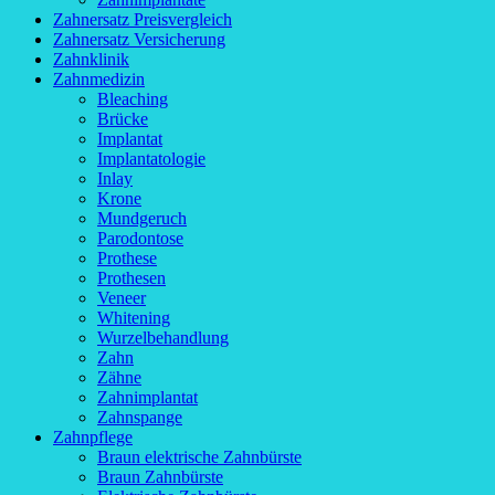
Zahnersatz Preisvergleich
Zahnersatz Versicherung
Zahnklinik
Zahnmedizin
Bleaching
Brücke
Implantat
Implantatologie
Inlay
Krone
Mundgeruch
Parodontose
Prothese
Prothesen
Veneer
Whitening
Wurzelbehandlung
Zahn
Zähne
Zahnimplantat
Zahnspange
Zahnpflege
Braun elektrische Zahnbürste
Braun Zahnbürste