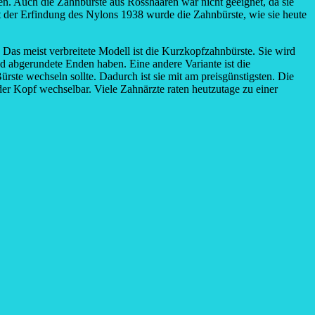
. Auch die Zahnbürste aus Rosshaaren war nicht geeignet, da sie
der Erfindung des Nylons 1938 wurde die Zahnbürste, wie sie heute
 Das meist verbreitete Modell ist die Kurzkopfzahnbürste. Sie wird
d abgerundete Enden haben. Eine andere Variante ist die
ste wechseln sollte. Dadurch ist sie mit am preisgünstigsten. Die
 der Kopf wechselbar. Viele Zahnärzte raten heutzutage zu einer