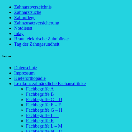
Zahnarztverzeichnis
Zahnarztsuche
Zahnpflege
Zahnzusatzversicherung
Notdienst
Inlay
Braun elektrische Zahnbürste
Tag der Zahngesundheit
Seiten
Datenschutz
Impressum
Kieferorthopädie
Lexikon: zahnärztliche Fachausdrücke
Fachbegriffe A
Fachbegriffe B
Fachbegriffe C – D
Fachbegriffe E – F
Fachbegriffe G – H
Fachbegriffe I – J
Fachbegriffe K
Fachbegriffe L – M
Fachbegriffe N – O