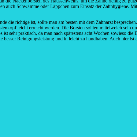
die Nackenborsten des Hausschweins, um die Zähne richtig zu putzen
kamen auch Schwämme oder Läppchen zum Einsatz der Zahnhygiene. Mit 
e die richtige ist, sollte man am besten mit dem Zahnarzt besprechen.
nkopf leicht erreicht werden. Die Borsten sollten mittelweich sein un
st sehr praktisch, da man nach spätestens acht Wochen sowieso die Bür
eine besser Reinigungsleistung und in leicht zu handhaben. Auch hier ist