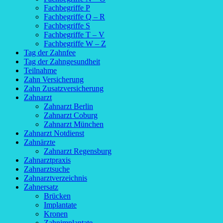
Fachbegriffe P
Fachbegriffe Q – R
Fachbegriffe S
Fachbegriffe T – V
Fachbegriffe W – Z
Tag der Zahnfee
Tag der Zahngesundheit
Teilnahme
Zahn Versicherung
Zahn Zusatzversicherung
Zahnarzt
Zahnarzt Berlin
Zahnarzt Coburg
Zahnarzt München
Zahnarzt Notdienst
Zahnärzte
Zahnarzt Regensburg
Zahnarztpraxis
Zahnarztsuche
Zahnarztverzeichnis
Zahnersatz
Brücken
Implantate
Kronen
Zahnimplantate