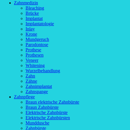
Zahnmedizin
Bleaching
Brücke
Implantat
Implantatologie
Inlay
Krone
Mundgeruch
Parodontose
Prothese
Prothesen
Veneer
Whitening
Wurzelbehandlung
Zahn
Zähne
Zahnimplantat
Zahnspange
Zahnpflege
Braun elektrische Zahnbürste
Braun Zahnbürste
Elektrische Zahnbürste
Elektrische Zahnbürsten
Munddusche
Zahnbürste