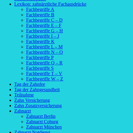
Lexikon: zahnärztliche Fachausdrücke
Fachbegriffe A
Fachbegriffe B
Fachbegriffe C – D
Fachbegriffe E – F
Fachbegriffe G – H
Fachbegriffe I – J
Fachbegriffe K
Fachbegriffe L – M
Fachbegriffe N – O
Fachbegriffe P
Fachbegriffe Q – R
Fachbegriffe S
Fachbegriffe T – V
Fachbegriffe W – Z
Tag der Zahnfee
Tag der Zahngesundheit
Teilnahme
Zahn Versicherung
Zahn Zusatzversicherung
Zahnarzt
Zahnarzt Berlin
Zahnarzt Coburg
Zahnarzt München
Zahnarzt Notdienst