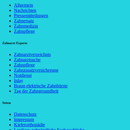
Allgemein
Nachrichten
Pressemitteilungen
Zahnersatz
Zahnmedizin
Zahnpflege
Zahnarzt Experte
Zahnarztverzeichnis
Zahnarztsuche
Zahnpflege
Zahnzusatzversicherung
Notdienst
Inlay
Braun elektrische Zahnbürste
Tag der Zahngesundheit
Seiten
Datenschutz
Impressum
Kieferorthopädie
Lexikon: zahnärztliche Fachausdrücke