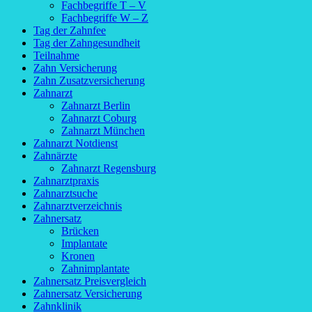
Fachbegriffe T – V
Fachbegriffe W – Z
Tag der Zahnfee
Tag der Zahngesundheit
Teilnahme
Zahn Versicherung
Zahn Zusatzversicherung
Zahnarzt
Zahnarzt Berlin
Zahnarzt Coburg
Zahnarzt München
Zahnarzt Notdienst
Zahnärzte
Zahnarzt Regensburg
Zahnarztpraxis
Zahnarztsuche
Zahnarztverzeichnis
Zahnersatz
Brücken
Implantate
Kronen
Zahnimplantate
Zahnersatz Preisvergleich
Zahnersatz Versicherung
Zahnklinik