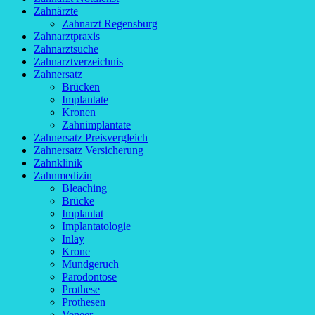
Zahnärzte
Zahnarzt Regensburg
Zahnarztpraxis
Zahnarztsuche
Zahnarztverzeichnis
Zahnersatz
Brücken
Implantate
Kronen
Zahnimplantate
Zahnersatz Preisvergleich
Zahnersatz Versicherung
Zahnklinik
Zahnmedizin
Bleaching
Brücke
Implantat
Implantatologie
Inlay
Krone
Mundgeruch
Parodontose
Prothese
Prothesen
Veneer