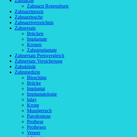
Zahnärzte
Zahnarzt Regensburg
Zahnarztpraxis
Zahnarztsuche
Zahnarztverzeichnis
Zahnersatz
Brücken
Implantate
Kronen
Zahnimplantate
Zahnersatz Preisvergleich
Zahnersatz Versicherung
Zahnklinik
Zahnmedizin
Bleaching
Brücke
Implantat
Implantatologie
Inlay
Krone
Mundgeruch
Parodontose
Prothese
Prothesen
Veneer