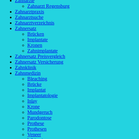
Zahnärzte
Zahnarzt Regensburg
Zahnarztpraxis
Zahnarztsuche
Zahnarztverzeichnis
Zahnersatz
Brücken
Implantate
Kronen
Zahnimplantate
Zahnersatz Preisvergleich
Zahnersatz Versicherung
Zahnklinik
Zahnmedizin
Bleaching
Brücke
Implantat
Implantatologie
Inlay
Krone
Mundgeruch
Parodontose
Prothese
Prothesen
Veneer