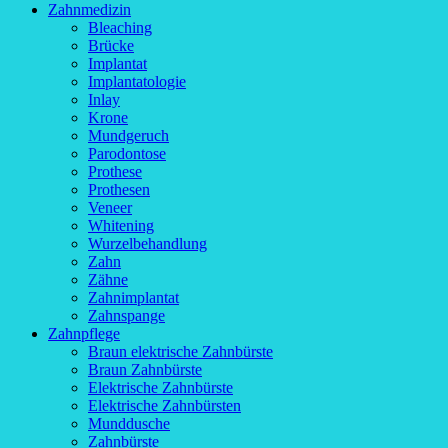
Zahnmedizin
Bleaching
Brücke
Implantat
Implantatologie
Inlay
Krone
Mundgeruch
Parodontose
Prothese
Prothesen
Veneer
Whitening
Wurzelbehandlung
Zahn
Zähne
Zahnimplantat
Zahnspange
Zahnpflege
Braun elektrische Zahnbürste
Braun Zahnbürste
Elektrische Zahnbürste
Elektrische Zahnbürsten
Munddusche
Zahnbürste