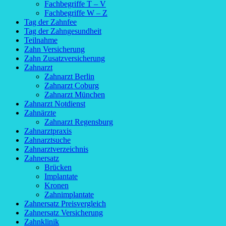
Fachbegriffe T – V
Fachbegriffe W – Z
Tag der Zahnfee
Tag der Zahngesundheit
Teilnahme
Zahn Versicherung
Zahn Zusatzversicherung
Zahnarzt
Zahnarzt Berlin
Zahnarzt Coburg
Zahnarzt München
Zahnarzt Notdienst
Zahnärzte
Zahnarzt Regensburg
Zahnarztpraxis
Zahnarztsuche
Zahnarztverzeichnis
Zahnersatz
Brücken
Implantate
Kronen
Zahnimplantate
Zahnersatz Preisvergleich
Zahnersatz Versicherung
Zahnklinik