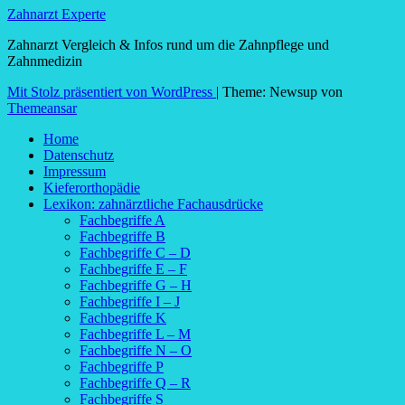
Zahnarzt Experte
Zahnarzt Vergleich & Infos rund um die Zahnpflege und
Zahnmedizin
Mit Stolz präsentiert von WordPress
|
Theme: Newsup von
Themeansar
Home
Datenschutz
Impressum
Kieferorthopädie
Lexikon: zahnärztliche Fachausdrücke
Fachbegriffe A
Fachbegriffe B
Fachbegriffe C – D
Fachbegriffe E – F
Fachbegriffe G – H
Fachbegriffe I – J
Fachbegriffe K
Fachbegriffe L – M
Fachbegriffe N – O
Fachbegriffe P
Fachbegriffe Q – R
Fachbegriffe S