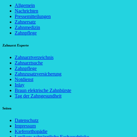
Allgemein
Nachrichten
Pressemitteilungen
Zahnersatz
Zahnmedizin
Zahnpflege
Zahnarzt Experte
Zahnarztverzeichnis
Zahnarztsuche
Zahnpflege
Zahnzusatzversicherung
Notdienst
Inlay
Braun elektrische Zahnbürste
Tag der Zahngesundheit
Seiten
Datenschutz
Impressum
Kieferorthopädie
Lexikon: zahnärztliche Fachausdrücke