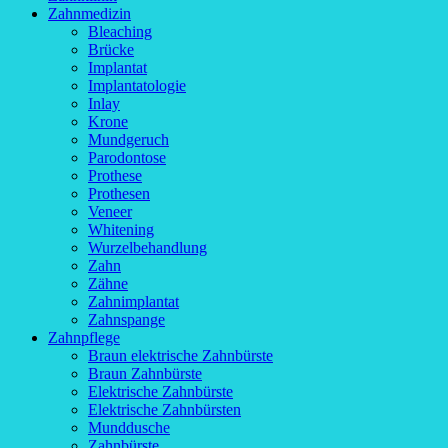
Zahnmedizin
Bleaching
Brücke
Implantat
Implantatologie
Inlay
Krone
Mundgeruch
Parodontose
Prothese
Prothesen
Veneer
Whitening
Wurzelbehandlung
Zahn
Zähne
Zahnimplantat
Zahnspange
Zahnpflege
Braun elektrische Zahnbürste
Braun Zahnbürste
Elektrische Zahnbürste
Elektrische Zahnbürsten
Munddusche
Zahnbürste