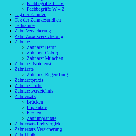
Fachbegriffe T – V
Fachbegriffe W – Z
Tag der Zahnfee
Tag der Zahngesundheit
Teilnahme
Zahn Versicherung
Zahn Zusatzversicherung
Zahnarzt
Zahnarzt Berlin
Zahnarzt Coburg
Zahnarzt München
Zahnarzt Notdienst
Zahnärzte
Zahnarzt Regensburg
Zahnarztpraxis
Zahnarztsuche
Zahnarztverzeichnis
Zahnersatz
Brücken
Implantate
Kronen
Zahnimplantate
Zahnersatz Preisvergleich
Zahnersatz Versicherung
Zahnklinik