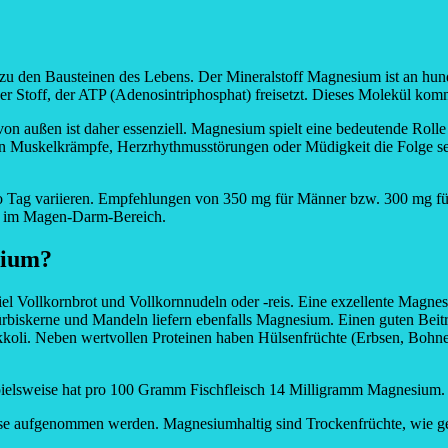
rt zu den Bausteinen des Lebens. Der Mineralstoff Magnesium ist an 
r Stoff, der ATP (Adenosintriphosphat) freisetzt. Dieses Molekül kommt
n außen ist daher essenziell. Magnesium spielt eine bedeutende Rolle
 Muskelkrämpfe, Herzrhythmusstörungen oder Müdigkeit die Folge se
Tag variieren. Empfehlungen von 350 mg für Männer bzw. 300 mg für F
se im Magen-Darm-Bereich.
sium?
el Vollkornbrot und Vollkornnudeln oder -reis. Eine exzellente Magn
iskerne und Mandeln liefern ebenfalls Magnesium. Einen guten Beitra
koli. Neben wertvollen Proteinen haben Hülsenfrüchte (Erbsen, Bohn
ielsweise hat pro 100 Gramm Fischfleisch 14 Milligramm Magnesium.
 aufgenommen werden. Magnesiumhaltig sind Trockenfrüchte, wie getro