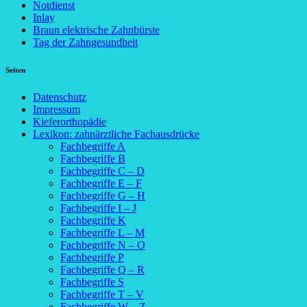
Notdienst
Inlay
Braun elektrische Zahnbürste
Tag der Zahngesundheit
Seiten
Datenschutz
Impressum
Kieferorthopädie
Lexikon: zahnärztliche Fachausdrücke
Fachbegriffe A
Fachbegriffe B
Fachbegriffe C – D
Fachbegriffe E – F
Fachbegriffe G – H
Fachbegriffe I – J
Fachbegriffe K
Fachbegriffe L – M
Fachbegriffe N – O
Fachbegriffe P
Fachbegriffe Q – R
Fachbegriffe S
Fachbegriffe T – V
Fachbegriffe W – Z