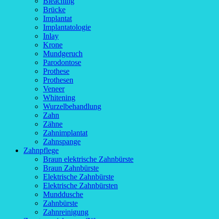
Bleaching
Brücke
Implantat
Implantatologie
Inlay
Krone
Mundgeruch
Parodontose
Prothese
Prothesen
Veneer
Whitening
Wurzelbehandlung
Zahn
Zähne
Zahnimplantat
Zahnspange
Zahnpflege
Braun elektrische Zahnbürste
Braun Zahnbürste
Elektrische Zahnbürste
Elektrische Zahnbürsten
Munddusche
Zahnbürste
Zahnreinigung