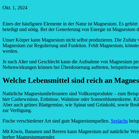
Okt. 1, 2024
Eines der häufigsten Elemente in der Natur ist Magnesium. Es gehö
beteiligt und nötig. Bei der Generierung von Energie ist Magnesium de
Unser Körper kann Magnesium nicht selbst produzieren. Die Zufuhr vo
Magnesium zur Regulierung und Funktion. Fehlt Magnesium, könnten
werden.
Je nach Alter und Geschlecht kann die Aufnahme von Magnesium pro 
Nebenwirkungen können bei Überdosierung auftreten, beispielswei
Welche Lebensmittel sind reich an Magne
Natürliche Magnesiumlieferanten sind Vollkornprodukte – zum Beispi
hier Cashewnüsse, Erdnüsse, Walnüsse oder Sonnenblumenkerne. Kürb
Aber auch grünes Blattgemüse, wie Spinat und Grünkohl, sowie Brok
zur Verfügung.
Fische verschiedener Art sind gute Magnesiumquellen.
Seelachs
beisp
Mit Kiwis, Bananen und Beeren kann Magnesium auf natürliche Weise
herber Magnesiumspender.