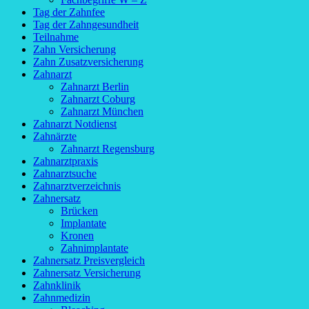
Tag der Zahnfee
Tag der Zahngesundheit
Teilnahme
Zahn Versicherung
Zahn Zusatzversicherung
Zahnarzt
Zahnarzt Berlin
Zahnarzt Coburg
Zahnarzt München
Zahnarzt Notdienst
Zahnärzte
Zahnarzt Regensburg
Zahnarztpraxis
Zahnarztsuche
Zahnarztverzeichnis
Zahnersatz
Brücken
Implantate
Kronen
Zahnimplantate
Zahnersatz Preisvergleich
Zahnersatz Versicherung
Zahnklinik
Zahnmedizin