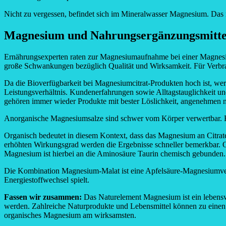
Nicht zu vergessen, befindet sich im Mineralwasser Magnesium. Das
Magnesium und Nahrungsergänzungsmitte
Ernährungsexperten raten zur Magnesiumaufnahme bei einer Magnesi
große Schwankungen bezüglich Qualität und Wirksamkeit. Für Verbr
Da die Bioverfügbarkeit bei Magnesiumcitrat-Produkten hoch ist, werd
Leistungsverhältnis. Kundenerfahrungen sowie Alltagstauglichkeit u
gehören immer wieder Produkte mit bester Löslichkeit, angenehmen n
Anorganische Magnesiumsalze sind schwer vom Körper verwertbar. 
Organisch bedeutet in diesem Kontext, dass das Magnesium an Citr
erhöhten Wirkungsgrad werden die Ergebnisse schneller bemerkbar. 
Magnesium ist hierbei an die Aminosäure Taurin chemisch gebunden. 
Die Kombination Magnesium-Malat ist eine Apfelsäure-Magnesiumver
Energiestoffwechsel spielt.
Fassen wir zusammen:
Das Naturelement Magnesium ist ein lebenswi
werden. Zahlreiche Naturprodukte und Lebensmittel können zu einen
organisches Magnesium am wirksamsten.