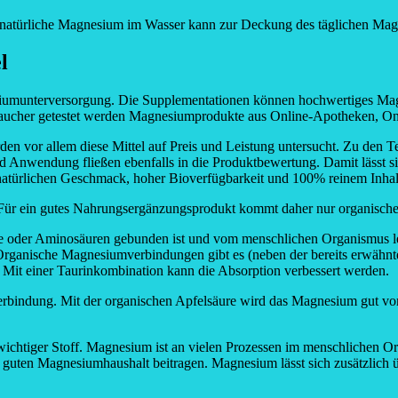
 natürliche Magnesium im Wasser kann zur Deckung des täglichen Mag
l
umunterversorgung. Die Supplementationen können hochwertiges Magn
aucher getestet werden Magnesiumprodukte aus Online-Apotheken, On
en vor allem diese Mittel auf Preis und Leistung untersucht. Zu den Te
nd Anwendung fließen ebenfalls in die Produktbewertung. Damit lässt s
atürlichen Geschmack, hoher Bioverfügbarkeit und 100% reinem Inhalt
Für ein gutes Nahrungsergänzungsprodukt kommt daher nur organische
ate oder Aminosäuren gebunden ist und vom menschlichen Organismus 
Organische Magnesiumverbindungen gibt es (neben der bereits erwähnt
Mit einer Taurinkombination kann die Absorption verbessert werden.
bindung. Mit der organischen Apfelsäure wird das Magnesium gut vo
chtiger Stoff. Magnesium ist an vielen Prozessen im menschlichen Orga
 guten Magnesiumhaushalt beitragen. Magnesium lässt sich zusätzlich 