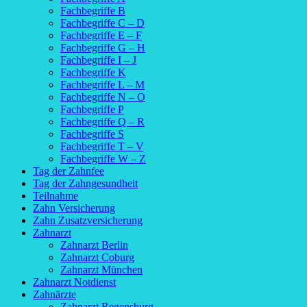
Fachbegriffe B
Fachbegriffe C – D
Fachbegriffe E – F
Fachbegriffe G – H
Fachbegriffe I – J
Fachbegriffe K
Fachbegriffe L – M
Fachbegriffe N – O
Fachbegriffe P
Fachbegriffe Q – R
Fachbegriffe S
Fachbegriffe T – V
Fachbegriffe W – Z
Tag der Zahnfee
Tag der Zahngesundheit
Teilnahme
Zahn Versicherung
Zahn Zusatzversicherung
Zahnarzt
Zahnarzt Berlin
Zahnarzt Coburg
Zahnarzt München
Zahnarzt Notdienst
Zahnärzte
Zahnarzt Regensburg