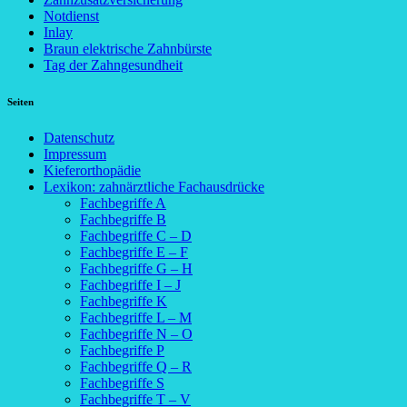
Notdienst
Inlay
Braun elektrische Zahnbürste
Tag der Zahngesundheit
Seiten
Datenschutz
Impressum
Kieferorthopädie
Lexikon: zahnärztliche Fachausdrücke
Fachbegriffe A
Fachbegriffe B
Fachbegriffe C – D
Fachbegriffe E – F
Fachbegriffe G – H
Fachbegriffe I – J
Fachbegriffe K
Fachbegriffe L – M
Fachbegriffe N – O
Fachbegriffe P
Fachbegriffe Q – R
Fachbegriffe S
Fachbegriffe T – V