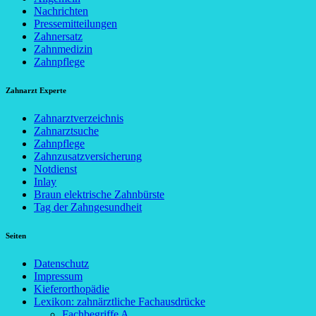
Nachrichten
Pressemitteilungen
Zahnersatz
Zahnmedizin
Zahnpflege
Zahnarzt Experte
Zahnarztverzeichnis
Zahnarztsuche
Zahnpflege
Zahnzusatzversicherung
Notdienst
Inlay
Braun elektrische Zahnbürste
Tag der Zahngesundheit
Seiten
Datenschutz
Impressum
Kieferorthopädie
Lexikon: zahnärztliche Fachausdrücke
Fachbegriffe A