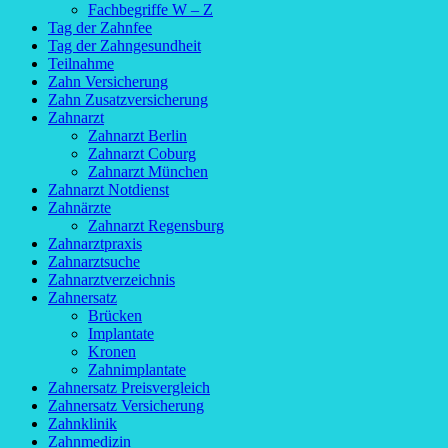
Fachbegriffe W – Z
Tag der Zahnfee
Tag der Zahngesundheit
Teilnahme
Zahn Versicherung
Zahn Zusatzversicherung
Zahnarzt
Zahnarzt Berlin
Zahnarzt Coburg
Zahnarzt München
Zahnarzt Notdienst
Zahnärzte
Zahnarzt Regensburg
Zahnarztpraxis
Zahnarztsuche
Zahnarztverzeichnis
Zahnersatz
Brücken
Implantate
Kronen
Zahnimplantate
Zahnersatz Preisvergleich
Zahnersatz Versicherung
Zahnklinik
Zahnmedizin