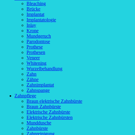
Bleaching
Brücke
Implantat
Implantatologie
Inlay
Krone
Mundgeruch
Parodontose
Prothese
Prothesen
Veneer
Whitening
Wurzelbehandlung
Zahn
Zähne
Zahnimplantat
Zahnspange
Zahnpflege
Braun elektrische Zahnbürste
Braun Zahnbürste
Elektrische Zahnbürste
Elektrische Zahnbürsten
Munddusche
Zahnbürste
Zahnreinigung