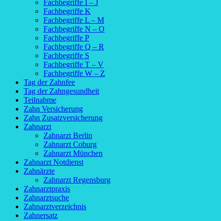
Fachbegriffe I – J
Fachbegriffe K
Fachbegriffe L – M
Fachbegriffe N – O
Fachbegriffe P
Fachbegriffe Q – R
Fachbegriffe S
Fachbegriffe T – V
Fachbegriffe W – Z
Tag der Zahnfee
Tag der Zahngesundheit
Teilnahme
Zahn Versicherung
Zahn Zusatzversicherung
Zahnarzt
Zahnarzt Berlin
Zahnarzt Coburg
Zahnarzt München
Zahnarzt Notdienst
Zahnärzte
Zahnarzt Regensburg
Zahnarztpraxis
Zahnarztsuche
Zahnarztverzeichnis
Zahnersatz