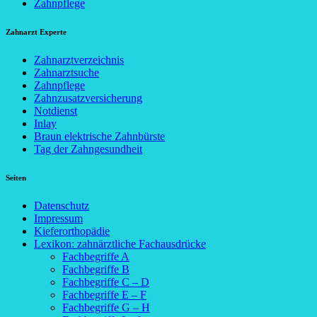
Zahnpflege
Zahnarzt Experte
Zahnarztverzeichnis
Zahnarztsuche
Zahnpflege
Zahnzusatzversicherung
Notdienst
Inlay
Braun elektrische Zahnbürste
Tag der Zahngesundheit
Seiten
Datenschutz
Impressum
Kieferorthopädie
Lexikon: zahnärztliche Fachausdrücke
Fachbegriffe A
Fachbegriffe B
Fachbegriffe C – D
Fachbegriffe E – F
Fachbegriffe G – H