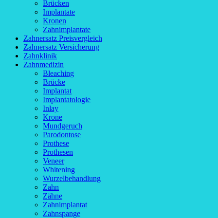
Brücken
Implantate
Kronen
Zahnimplantate
Zahnersatz Preisvergleich
Zahnersatz Versicherung
Zahnklinik
Zahnmedizin
Bleaching
Brücke
Implantat
Implantatologie
Inlay
Krone
Mundgeruch
Parodontose
Prothese
Prothesen
Veneer
Whitening
Wurzelbehandlung
Zahn
Zähne
Zahnimplantat
Zahnspange