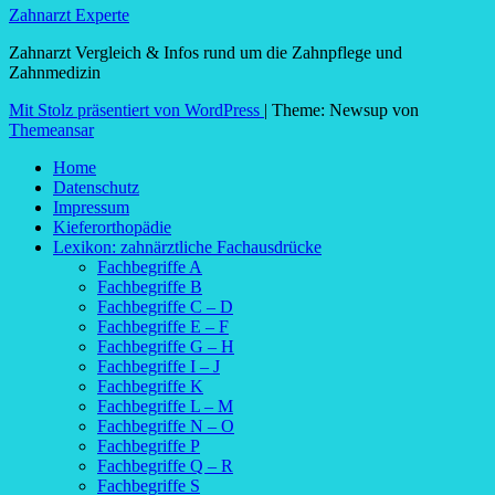
Zahnarzt Experte
Zahnarzt Vergleich & Infos rund um die Zahnpflege und
Zahnmedizin
Mit Stolz präsentiert von WordPress
|
Theme: Newsup von
Themeansar
Home
Datenschutz
Impressum
Kieferorthopädie
Lexikon: zahnärztliche Fachausdrücke
Fachbegriffe A
Fachbegriffe B
Fachbegriffe C – D
Fachbegriffe E – F
Fachbegriffe G – H
Fachbegriffe I – J
Fachbegriffe K
Fachbegriffe L – M
Fachbegriffe N – O
Fachbegriffe P
Fachbegriffe Q – R
Fachbegriffe S