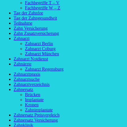
Fachbegriffe T – V
Fachbegriffe W – Z
Tag der Zahnfee
Tag der Zahngesundheit
Teilnahme
Zahn Versicherung
Zahn Zusatzversicherung
Zahnarzt
Zahnarzt Berlin
Zahnarzt Coburg
Zahnarzt München
Zahnarzt Notdienst
Zahnärzte
Zahnarzt Regensburg
Zahnarztpraxis
Zahnarztsuche
Zahnarztverzeichnis
Zahnersatz
Brücken
Implantate
Kronen
Zahnimplantate
Zahnersatz Preisvergleich
Zahnersatz Versicherung
Zahnklinik