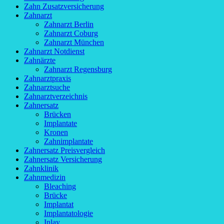
Zahn Zusatzversicherung
Zahnarzt
Zahnarzt Berlin
Zahnarzt Coburg
Zahnarzt München
Zahnarzt Notdienst
Zahnärzte
Zahnarzt Regensburg
Zahnarztpraxis
Zahnarztsuche
Zahnarztverzeichnis
Zahnersatz
Brücken
Implantate
Kronen
Zahnimplantate
Zahnersatz Preisvergleich
Zahnersatz Versicherung
Zahnklinik
Zahnmedizin
Bleaching
Brücke
Implantat
Implantatologie
Inlay