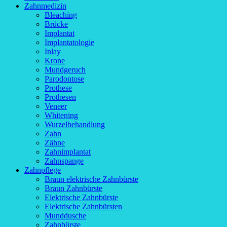
Zahnmedizin
Bleaching
Brücke
Implantat
Implantatologie
Inlay
Krone
Mundgeruch
Parodontose
Prothese
Prothesen
Veneer
Whitening
Wurzelbehandlung
Zahn
Zähne
Zahnimplantat
Zahnspange
Zahnpflege
Braun elektrische Zahnbürste
Braun Zahnbürste
Elektrische Zahnbürste
Elektrische Zahnbürsten
Munddusche
Zahnbürste