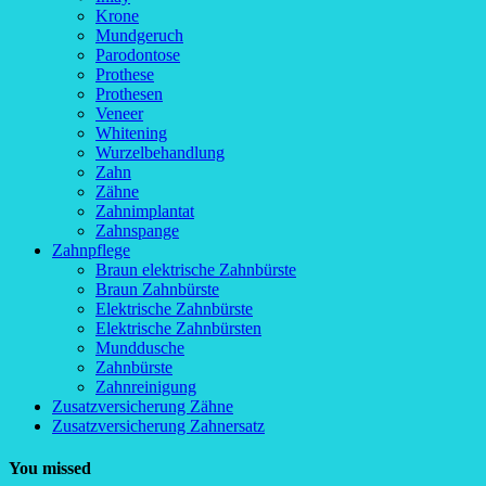
Krone
Mundgeruch
Parodontose
Prothese
Prothesen
Veneer
Whitening
Wurzelbehandlung
Zahn
Zähne
Zahnimplantat
Zahnspange
Zahnpflege
Braun elektrische Zahnbürste
Braun Zahnbürste
Elektrische Zahnbürste
Elektrische Zahnbürsten
Munddusche
Zahnbürste
Zahnreinigung
Zusatzversicherung Zähne
Zusatzversicherung Zahnersatz
You missed