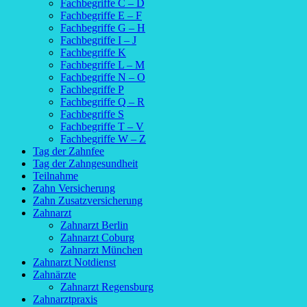
Fachbegriffe C – D
Fachbegriffe E – F
Fachbegriffe G – H
Fachbegriffe I – J
Fachbegriffe K
Fachbegriffe L – M
Fachbegriffe N – O
Fachbegriffe P
Fachbegriffe Q – R
Fachbegriffe S
Fachbegriffe T – V
Fachbegriffe W – Z
Tag der Zahnfee
Tag der Zahngesundheit
Teilnahme
Zahn Versicherung
Zahn Zusatzversicherung
Zahnarzt
Zahnarzt Berlin
Zahnarzt Coburg
Zahnarzt München
Zahnarzt Notdienst
Zahnärzte
Zahnarzt Regensburg
Zahnarztpraxis