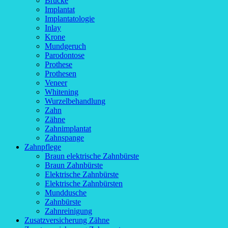
Brücke
Implantat
Implantatologie
Inlay
Krone
Mundgeruch
Parodontose
Prothese
Prothesen
Veneer
Whitening
Wurzelbehandlung
Zahn
Zähne
Zahnimplantat
Zahnspange
Zahnpflege
Braun elektrische Zahnbürste
Braun Zahnbürste
Elektrische Zahnbürste
Elektrische Zahnbürsten
Munddusche
Zahnbürste
Zahnreinigung
Zusatzversicherung Zähne