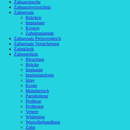
Zahnarztsuche
Zahnarztverzeichnis
Zahnersatz
Brücken
Implantate
Kronen
Zahnimplantate
Zahnersatz Preisvergleich
Zahnersatz Versicherung
Zahnklinik
Zahnmedizin
Bleaching
Brücke
Implantat
Implantatologie
Inlay
Krone
Mundgeruch
Parodontose
Prothese
Prothesen
Veneer
Whitening
Wurzelbehandlung
Zahn