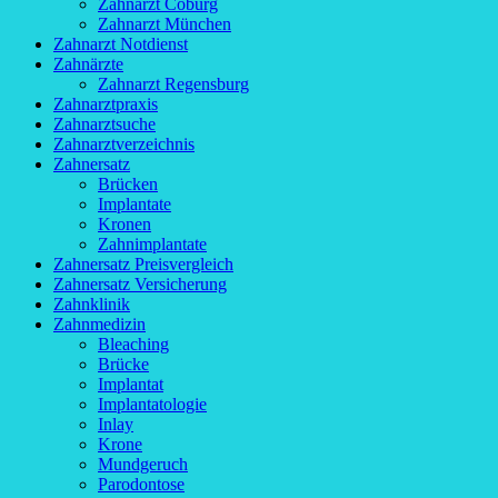
Zahnarzt Coburg
Zahnarzt München
Zahnarzt Notdienst
Zahnärzte
Zahnarzt Regensburg
Zahnarztpraxis
Zahnarztsuche
Zahnarztverzeichnis
Zahnersatz
Brücken
Implantate
Kronen
Zahnimplantate
Zahnersatz Preisvergleich
Zahnersatz Versicherung
Zahnklinik
Zahnmedizin
Bleaching
Brücke
Implantat
Implantatologie
Inlay
Krone
Mundgeruch
Parodontose