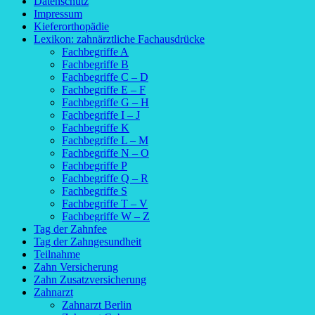
Datenschutz
Impressum
Kieferorthopädie
Lexikon: zahnärztliche Fachausdrücke
Fachbegriffe A
Fachbegriffe B
Fachbegriffe C – D
Fachbegriffe E – F
Fachbegriffe G – H
Fachbegriffe I – J
Fachbegriffe K
Fachbegriffe L – M
Fachbegriffe N – O
Fachbegriffe P
Fachbegriffe Q – R
Fachbegriffe S
Fachbegriffe T – V
Fachbegriffe W – Z
Tag der Zahnfee
Tag der Zahngesundheit
Teilnahme
Zahn Versicherung
Zahn Zusatzversicherung
Zahnarzt
Zahnarzt Berlin