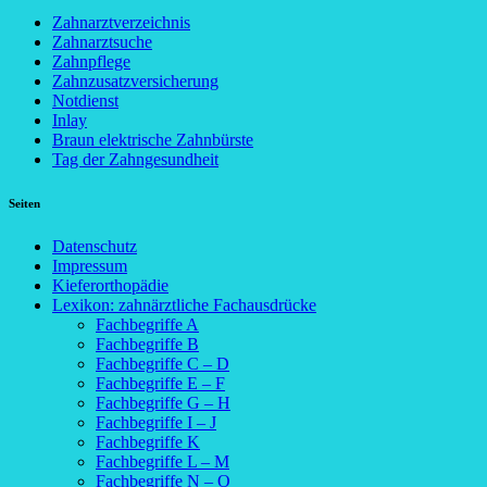
Zahnarztverzeichnis
Zahnarztsuche
Zahnpflege
Zahnzusatzversicherung
Notdienst
Inlay
Braun elektrische Zahnbürste
Tag der Zahngesundheit
Seiten
Datenschutz
Impressum
Kieferorthopädie
Lexikon: zahnärztliche Fachausdrücke
Fachbegriffe A
Fachbegriffe B
Fachbegriffe C – D
Fachbegriffe E – F
Fachbegriffe G – H
Fachbegriffe I – J
Fachbegriffe K
Fachbegriffe L – M
Fachbegriffe N – O