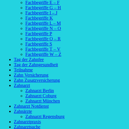
Fachbegriffe E – F
Fachbegriffe G – H
Fachbegriffe I – J
Fachbegriffe K
Fachbegriffe L – M
Fachbegriffe N – O
Fachbegriffe P
Fachbegriffe Q – R
Fachbegriffe S
Fachbegriffe T – V
Fachbegriffe W – Z
Tag der Zahnfee
Tag der Zahngesundheit
Teilnahme
Zahn Versicherung
Zahn Zusatzversicherung
Zahnarzt
Zahnarzt Berlin
Zahnarzt Coburg
Zahnarzt München
Zahnarzt Notdienst
Zahnärzte
Zahnarzt Regensburg
Zahnarztpraxis
Zahnarztsuche