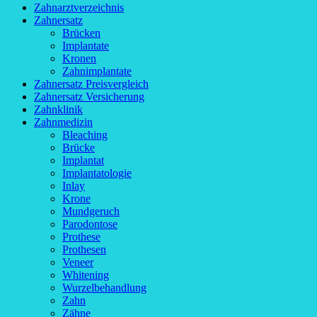
Zahnarztverzeichnis
Zahnersatz
Brücken
Implantate
Kronen
Zahnimplantate
Zahnersatz Preisvergleich
Zahnersatz Versicherung
Zahnklinik
Zahnmedizin
Bleaching
Brücke
Implantat
Implantatologie
Inlay
Krone
Mundgeruch
Parodontose
Prothese
Prothesen
Veneer
Whitening
Wurzelbehandlung
Zahn
Zähne