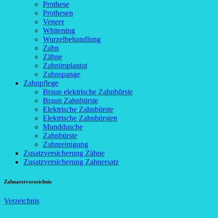
Prothese
Prothesen
Veneer
Whitening
Wurzelbehandlung
Zahn
Zähne
Zahnimplantat
Zahnspange
Zahnpflege
Braun elektrische Zahnbürste
Braun Zahnbürste
Elektrische Zahnbürste
Elektrische Zahnbürsten
Munddusche
Zahnbürste
Zahnreinigung
Zusatzversicherung Zähne
Zusatzversicherung Zahnersatz
Zahnarztverzeichnis
Verzeichnis