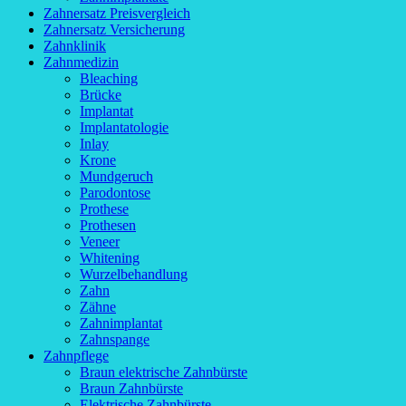
Zahnersatz Preisvergleich
Zahnersatz Versicherung
Zahnklinik
Zahnmedizin
Bleaching
Brücke
Implantat
Implantatologie
Inlay
Krone
Mundgeruch
Parodontose
Prothese
Prothesen
Veneer
Whitening
Wurzelbehandlung
Zahn
Zähne
Zahnimplantat
Zahnspange
Zahnpflege
Braun elektrische Zahnbürste
Braun Zahnbürste
Elektrische Zahnbürste