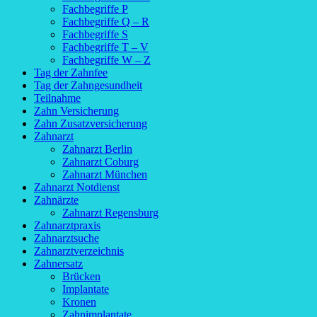
Fachbegriffe P
Fachbegriffe Q – R
Fachbegriffe S
Fachbegriffe T – V
Fachbegriffe W – Z
Tag der Zahnfee
Tag der Zahngesundheit
Teilnahme
Zahn Versicherung
Zahn Zusatzversicherung
Zahnarzt
Zahnarzt Berlin
Zahnarzt Coburg
Zahnarzt München
Zahnarzt Notdienst
Zahnärzte
Zahnarzt Regensburg
Zahnarztpraxis
Zahnarztsuche
Zahnarztverzeichnis
Zahnersatz
Brücken
Implantate
Kronen
Zahnimplantate