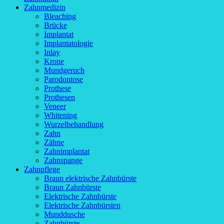
Zahnmedizin
Bleaching
Brücke
Implantat
Implantatologie
Inlay
Krone
Mundgeruch
Parodontose
Prothese
Prothesen
Veneer
Whitening
Wurzelbehandlung
Zahn
Zähne
Zahnimplantat
Zahnspange
Zahnpflege
Braun elektrische Zahnbürste
Braun Zahnbürste
Elektrische Zahnbürste
Elektrische Zahnbürsten
Munddusche
Zahnbürste