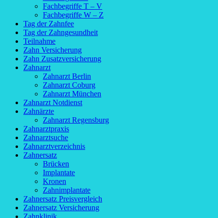
Fachbegriffe T – V
Fachbegriffe W – Z
Tag der Zahnfee
Tag der Zahngesundheit
Teilnahme
Zahn Versicherung
Zahn Zusatzversicherung
Zahnarzt
Zahnarzt Berlin
Zahnarzt Coburg
Zahnarzt München
Zahnarzt Notdienst
Zahnärzte
Zahnarzt Regensburg
Zahnarztpraxis
Zahnarztsuche
Zahnarztverzeichnis
Zahnersatz
Brücken
Implantate
Kronen
Zahnimplantate
Zahnersatz Preisvergleich
Zahnersatz Versicherung
Zahnklinik