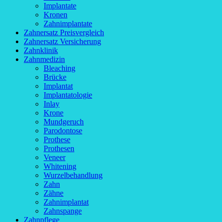
Implantate
Kronen
Zahnimplantate
Zahnersatz Preisvergleich
Zahnersatz Versicherung
Zahnklinik
Zahnmedizin
Bleaching
Brücke
Implantat
Implantatologie
Inlay
Krone
Mundgeruch
Parodontose
Prothese
Prothesen
Veneer
Whitening
Wurzelbehandlung
Zahn
Zähne
Zahnimplantat
Zahnspange
Zahnpflege