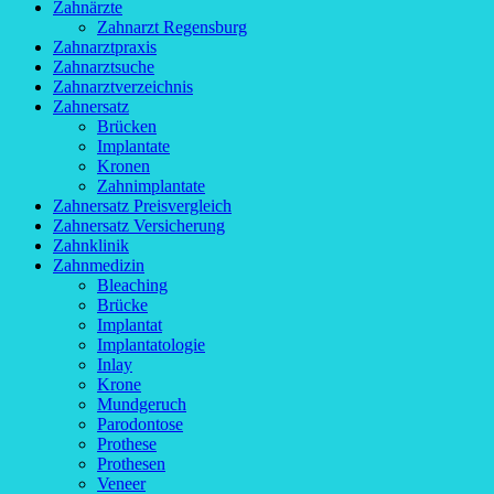
Zahnärzte
Zahnarzt Regensburg
Zahnarztpraxis
Zahnarztsuche
Zahnarztverzeichnis
Zahnersatz
Brücken
Implantate
Kronen
Zahnimplantate
Zahnersatz Preisvergleich
Zahnersatz Versicherung
Zahnklinik
Zahnmedizin
Bleaching
Brücke
Implantat
Implantatologie
Inlay
Krone
Mundgeruch
Parodontose
Prothese
Prothesen
Veneer