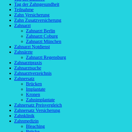
Tag der Zahngesundheit
Teilnahme
Zahn Versicherung
Zahn Zusatzversicherung
Zahnarzt
Zahnarzt Berlin
Zahnarzt Coburg
Zahnarzt München
Zahnarzt Notdienst
Zahnärzte
Zahnarzt Regensburg
Zahnarztpraxis
Zahnarztsuche
Zahnarztverzeichnis
Zahnersatz
Brücken
Implantate
Kronen
Zahnimplantate
Zahnersatz Preisvergleich
Zahnersatz Versicherung
Zahnklinik
Zahnmedizin
Bleaching
Brücke