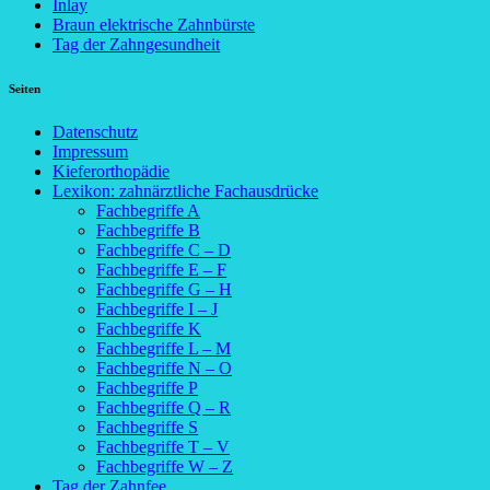
Inlay
Braun elektrische Zahnbürste
Tag der Zahngesundheit
Seiten
Datenschutz
Impressum
Kieferorthopädie
Lexikon: zahnärztliche Fachausdrücke
Fachbegriffe A
Fachbegriffe B
Fachbegriffe C – D
Fachbegriffe E – F
Fachbegriffe G – H
Fachbegriffe I – J
Fachbegriffe K
Fachbegriffe L – M
Fachbegriffe N – O
Fachbegriffe P
Fachbegriffe Q – R
Fachbegriffe S
Fachbegriffe T – V
Fachbegriffe W – Z
Tag der Zahnfee