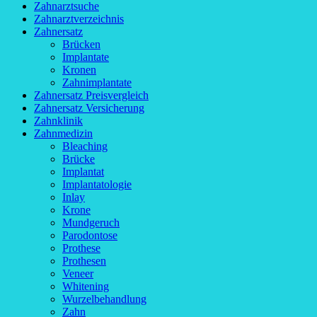
Zahnarztsuche
Zahnarztverzeichnis
Zahnersatz
Brücken
Implantate
Kronen
Zahnimplantate
Zahnersatz Preisvergleich
Zahnersatz Versicherung
Zahnklinik
Zahnmedizin
Bleaching
Brücke
Implantat
Implantatologie
Inlay
Krone
Mundgeruch
Parodontose
Prothese
Prothesen
Veneer
Whitening
Wurzelbehandlung
Zahn