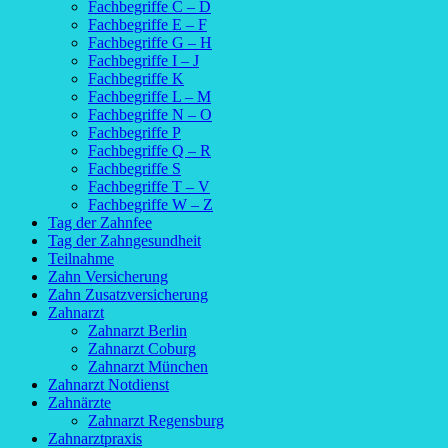
Fachbegriffe C – D
Fachbegriffe E – F
Fachbegriffe G – H
Fachbegriffe I – J
Fachbegriffe K
Fachbegriffe L – M
Fachbegriffe N – O
Fachbegriffe P
Fachbegriffe Q – R
Fachbegriffe S
Fachbegriffe T – V
Fachbegriffe W – Z
Tag der Zahnfee
Tag der Zahngesundheit
Teilnahme
Zahn Versicherung
Zahn Zusatzversicherung
Zahnarzt
Zahnarzt Berlin
Zahnarzt Coburg
Zahnarzt München
Zahnarzt Notdienst
Zahnärzte
Zahnarzt Regensburg
Zahnarztpraxis