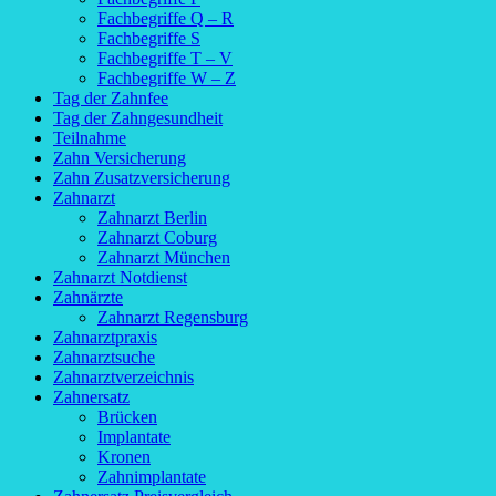
Fachbegriffe Q – R
Fachbegriffe S
Fachbegriffe T – V
Fachbegriffe W – Z
Tag der Zahnfee
Tag der Zahngesundheit
Teilnahme
Zahn Versicherung
Zahn Zusatzversicherung
Zahnarzt
Zahnarzt Berlin
Zahnarzt Coburg
Zahnarzt München
Zahnarzt Notdienst
Zahnärzte
Zahnarzt Regensburg
Zahnarztpraxis
Zahnarztsuche
Zahnarztverzeichnis
Zahnersatz
Brücken
Implantate
Kronen
Zahnimplantate