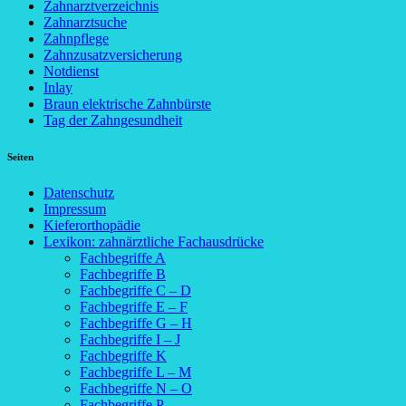
Zahnarztverzeichnis
Zahnarztsuche
Zahnpflege
Zahnzusatzversicherung
Notdienst
Inlay
Braun elektrische Zahnbürste
Tag der Zahngesundheit
Seiten
Datenschutz
Impressum
Kieferorthopädie
Lexikon: zahnärztliche Fachausdrücke
Fachbegriffe A
Fachbegriffe B
Fachbegriffe C – D
Fachbegriffe E – F
Fachbegriffe G – H
Fachbegriffe I – J
Fachbegriffe K
Fachbegriffe L – M
Fachbegriffe N – O
Fachbegriffe P