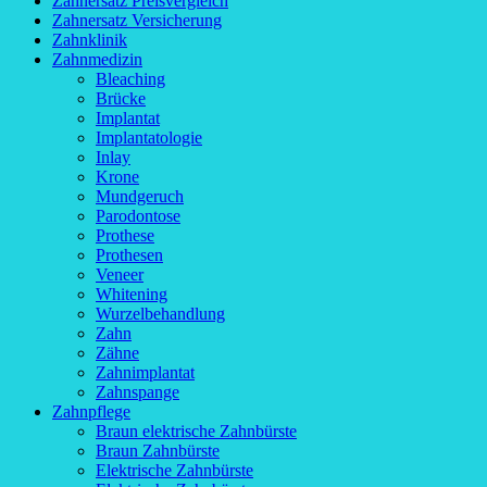
Zahnersatz Preisvergleich
Zahnersatz Versicherung
Zahnklinik
Zahnmedizin
Bleaching
Brücke
Implantat
Implantatologie
Inlay
Krone
Mundgeruch
Parodontose
Prothese
Prothesen
Veneer
Whitening
Wurzelbehandlung
Zahn
Zähne
Zahnimplantat
Zahnspange
Zahnpflege
Braun elektrische Zahnbürste
Braun Zahnbürste
Elektrische Zahnbürste