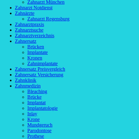
Zahnarzt München
Zahnarzt Notdienst
Zahnärzte
Zahnarzt Regensburg
Zahnarztpraxis
Zahnarztsuche
Zahnarztverzeichnis
Zahnersatz
Brücken
Implantate
Kronen
Zahnimplantate
Zahnersatz Preisvergleich
Zahnersatz Versicherung
Zahnklinik
Zahnmedizin
Bleaching
Brücke
Implantat
Implantatologie
Inlay
Krone
Mundgeruch
Parodontose
Prothese