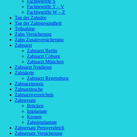
Fachbegriffe S
Fachbegriffe T – V
Fachbegriffe W – Z
Tag der Zahnfee
Tag der Zahngesundheit
Teilnahme
Zahn Versicherung
Zahn Zusatzversicherung
Zahnarzt
Zahnarzt Berlin
Zahnarzt Coburg
Zahnarzt München
Zahnarzt Notdienst
Zahnärzte
Zahnarzt Regensburg
Zahnarztpraxis
Zahnarztsuche
Zahnarztverzeichnis
Zahnersatz
Brücken
Implantate
Kronen
Zahnimplantate
Zahnersatz Preisvergleich
Zahnersatz Versicherung