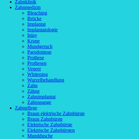
Zahnklinik
Zahnmedizin
Bleaching
Brücke
Implantat
Implantatologie
Inlay
Krone
Mundgeruch
Parodontose
Prothese
Prothesen
Veneer
Whitening
Wurzelbehandlung
Zahn
Zähne
Zahnimplantat
Zahnspange
Zahnpflege
Braun elektrische Zahnbürste
Braun Zahnbürste
Elektrische Zahnbürste
Elektrische Zahnbürsten
Munddusche