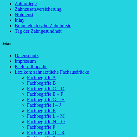
Zahnpflege
Zahnzusatzversicherung
Notdienst
Inlay
Braun elektrische Zahnbürste
Tag der Zahngesundheit
Seiten
Datenschutz
Impressum
Kieferorthopädie
Lexikon: zahnärztliche Fachausdrücke
Fachbegriffe A
Fachbegriffe B
Fachbegriffe C – D
Fachbegriffe E – F
Fachbegriffe G – H
Fachbegriffe I – J
Fachbegriffe K
Fachbegriffe L – M
Fachbegriffe N – O
Fachbegriffe P
Fachbegriffe Q – R