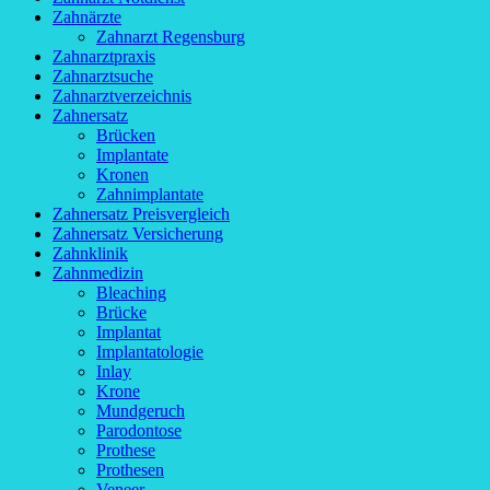
Zahnärzte
Zahnarzt Regensburg
Zahnarztpraxis
Zahnarztsuche
Zahnarztverzeichnis
Zahnersatz
Brücken
Implantate
Kronen
Zahnimplantate
Zahnersatz Preisvergleich
Zahnersatz Versicherung
Zahnklinik
Zahnmedizin
Bleaching
Brücke
Implantat
Implantatologie
Inlay
Krone
Mundgeruch
Parodontose
Prothese
Prothesen
Veneer