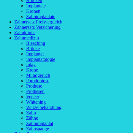
Brücken
Implantate
Kronen
Zahnimplantate
Zahnersatz Preisvergleich
Zahnersatz Versicherung
Zahnklinik
Zahnmedizin
Bleaching
Brücke
Implantat
Implantatologie
Inlay
Krone
Mundgeruch
Parodontose
Prothese
Prothesen
Veneer
Whitening
Wurzelbehandlung
Zahn
Zähne
Zahnimplantat
Zahnspange