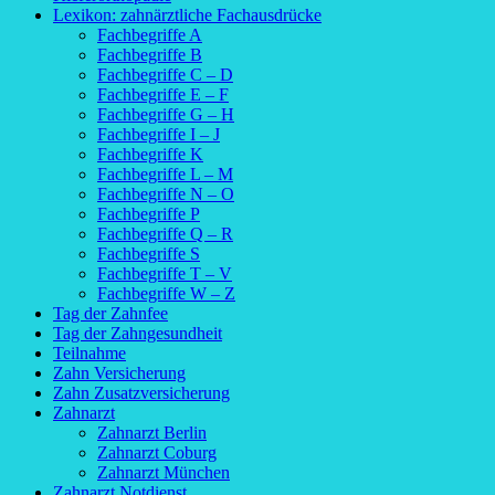
Lexikon: zahnärztliche Fachausdrücke
Fachbegriffe A
Fachbegriffe B
Fachbegriffe C – D
Fachbegriffe E – F
Fachbegriffe G – H
Fachbegriffe I – J
Fachbegriffe K
Fachbegriffe L – M
Fachbegriffe N – O
Fachbegriffe P
Fachbegriffe Q – R
Fachbegriffe S
Fachbegriffe T – V
Fachbegriffe W – Z
Tag der Zahnfee
Tag der Zahngesundheit
Teilnahme
Zahn Versicherung
Zahn Zusatzversicherung
Zahnarzt
Zahnarzt Berlin
Zahnarzt Coburg
Zahnarzt München
Zahnarzt Notdienst