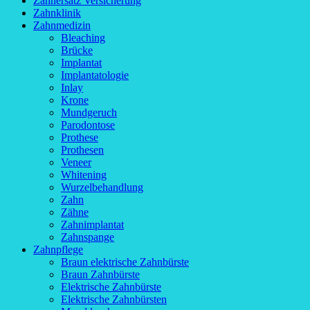
Zahnersatz Versicherung
Zahnklinik
Zahnmedizin
Bleaching
Brücke
Implantat
Implantatologie
Inlay
Krone
Mundgeruch
Parodontose
Prothese
Prothesen
Veneer
Whitening
Wurzelbehandlung
Zahn
Zähne
Zahnimplantat
Zahnspange
Zahnpflege
Braun elektrische Zahnbürste
Braun Zahnbürste
Elektrische Zahnbürste
Elektrische Zahnbürsten