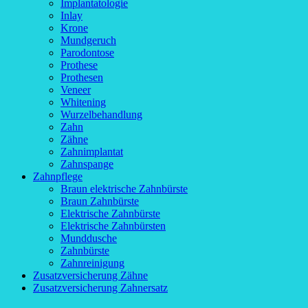
Implantatologie
Inlay
Krone
Mundgeruch
Parodontose
Prothese
Prothesen
Veneer
Whitening
Wurzelbehandlung
Zahn
Zähne
Zahnimplantat
Zahnspange
Zahnpflege
Braun elektrische Zahnbürste
Braun Zahnbürste
Elektrische Zahnbürste
Elektrische Zahnbürsten
Munddusche
Zahnbürste
Zahnreinigung
Zusatzversicherung Zähne
Zusatzversicherung Zahnersatz