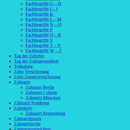
Fachbegriffe G – H
Fachbegriffe I – J
Fachbegriffe K
Fachbegriffe L – M
Fachbegriffe N – O
Fachbegriffe P
Fachbegriffe Q – R
Fachbegriffe S
Fachbegriffe T – V
Fachbegriffe W – Z
Tag der Zahnfee
Tag der Zahngesundheit
Teilnahme
Zahn Versicherung
Zahn Zusatzversicherung
Zahnarzt
Zahnarzt Berlin
Zahnarzt Coburg
Zahnarzt München
Zahnarzt Notdienst
Zahnärzte
Zahnarzt Regensburg
Zahnarztpraxis
Zahnarztsuche
Zahnarztverzeichnis