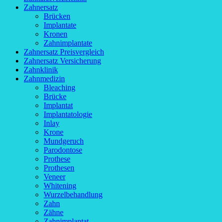
Zahnersatz
Brücken
Implantate
Kronen
Zahnimplantate
Zahnersatz Preisvergleich
Zahnersatz Versicherung
Zahnklinik
Zahnmedizin
Bleaching
Brücke
Implantat
Implantatologie
Inlay
Krone
Mundgeruch
Parodontose
Prothese
Prothesen
Veneer
Whitening
Wurzelbehandlung
Zahn
Zähne
Zahnimplantat