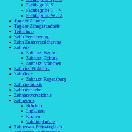
Fachbegriffe S
Fachbegriffe T – V
Fachbegriffe W – Z
Tag der Zahnfee
Tag der Zahngesundheit
Teilnahme
Zahn Versicherung
Zahn Zusatzversicherung
Zahnarzt
Zahnarzt Berlin
Zahnarzt Coburg
Zahnarzt München
Zahnarzt Notdienst
Zahnärzte
Zahnarzt Regensburg
Zahnarztpraxis
Zahnarztsuche
Zahnarztverzeichnis
Zahnersatz
Brücken
Implantate
Kronen
Zahnimplantate
Zahnersatz Preisvergleich