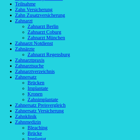
Teilnahme
Zahn Versicherung
Zahn Zusatzversicherung
Zahnarzt
Zahnarzt Berlin
Zahnarzt Coburg
Zahnarzt München
Zahnarzt Notdienst
Zahnärzte
Zahnarzt Regensburg
Zahnarztpraxis
Zahnarztsuche
Zahnarztverzeichnis
Zahnersatz
Brücken
Implantate
Kronen
Zahnimplantate
Zahnersatz Preisvergleich
Zahnersatz Versicherung
Zahnklinik
Zahnmedizin
Bleaching
Brücke
Implantat