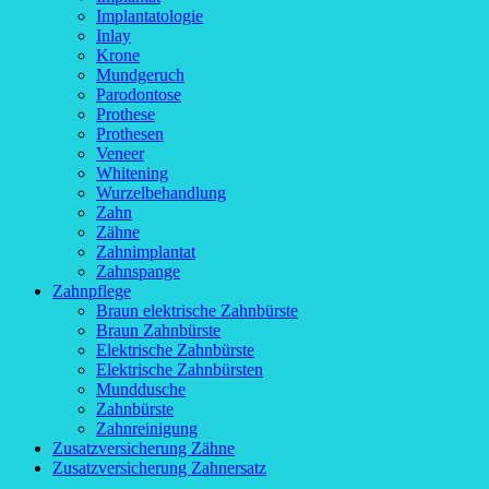
Implantatologie
Inlay
Krone
Mundgeruch
Parodontose
Prothese
Prothesen
Veneer
Whitening
Wurzelbehandlung
Zahn
Zähne
Zahnimplantat
Zahnspange
Zahnpflege
Braun elektrische Zahnbürste
Braun Zahnbürste
Elektrische Zahnbürste
Elektrische Zahnbürsten
Munddusche
Zahnbürste
Zahnreinigung
Zusatzversicherung Zähne
Zusatzversicherung Zahnersatz