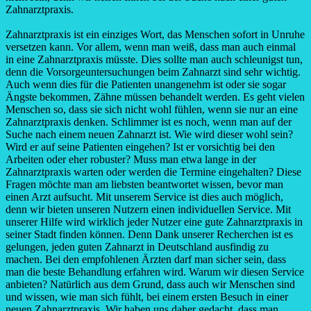
Zahnarztpraxis.
Zahnarztpraxis ist ein einziges Wort, das Menschen sofort in Unruhe
versetzen kann. Vor allem, wenn man weiß, dass man auch einmal
in eine Zahnarztpraxis müsste. Dies sollte man auch schleunigst tun,
denn die Vorsorgeuntersuchungen beim Zahnarzt sind sehr wichtig.
Auch wenn dies für die Patienten unangenehm ist oder sie sogar
Ängste bekommen, Zähne müssen behandelt werden. Es geht vielen
Menschen so, dass sie sich nicht wohl fühlen, wenn sie nur an eine
Zahnarztpraxis denken. Schlimmer ist es noch, wenn man auf der
Suche nach einem neuen Zahnarzt ist. Wie wird dieser wohl sein?
Wird er auf seine Patienten eingehen? Ist er vorsichtig bei den
Arbeiten oder eher robuster? Muss man etwa lange in der
Zahnarztpraxis warten oder werden die Termine eingehalten? Diese
Fragen möchte man am liebsten beantwortet wissen, bevor man
einen Arzt aufsucht. Mit unserem Service ist dies auch möglich,
denn wir bieten unseren Nutzern einen individuellen Service. Mit
unserer Hilfe wird wirklich jeder Nutzer eine gute Zahnarztpraxis in
seiner Stadt finden können. Denn Dank unserer Recherchen ist es
gelungen, jeden guten Zahnarzt in Deutschland ausfindig zu
machen. Bei den empfohlenen Ärzten darf man sicher sein, dass
man die beste Behandlung erfahren wird. Warum wir diesen Service
anbieten? Natürlich aus dem Grund, dass auch wir Menschen sind
und wissen, wie man sich fühlt, bei einem ersten Besuch in einer
neuen Zahnarztpraxis. Wir haben uns daher gedacht, dass man