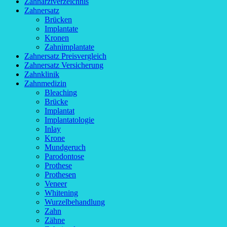
Zahnarztverzeichnis
Zahnersatz
Brücken
Implantate
Kronen
Zahnimplantate
Zahnersatz Preisvergleich
Zahnersatz Versicherung
Zahnklinik
Zahnmedizin
Bleaching
Brücke
Implantat
Implantatologie
Inlay
Krone
Mundgeruch
Parodontose
Prothese
Prothesen
Veneer
Whitening
Wurzelbehandlung
Zahn
Zähne