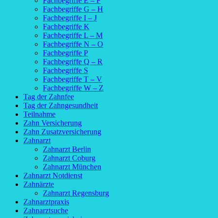
Fachbegriffe E – F
Fachbegriffe G – H
Fachbegriffe I – J
Fachbegriffe K
Fachbegriffe L – M
Fachbegriffe N – O
Fachbegriffe P
Fachbegriffe Q – R
Fachbegriffe S
Fachbegriffe T – V
Fachbegriffe W – Z
Tag der Zahnfee
Tag der Zahngesundheit
Teilnahme
Zahn Versicherung
Zahn Zusatzversicherung
Zahnarzt
Zahnarzt Berlin
Zahnarzt Coburg
Zahnarzt München
Zahnarzt Notdienst
Zahnärzte
Zahnarzt Regensburg
Zahnarztpraxis
Zahnarztsuche