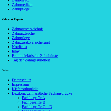
Zahnersatz
Zahnmedizin
Zahnpflege
Zahnarzt Experte
Zahnarztverzeichnis
Zahnarztsuche
Zahnpflege
Zahnzusatzversicherung
Notdienst
Inlay
Braun elektrische Zahnbürste
Tag der Zahngesundheit
Seiten
Datenschutz
Impressum
Kieferorthopädie
Lexikon: zahnärztliche Fachausdrücke
Fachbegriffe A
Fachbegriffe B
Fachbegriffe C – D