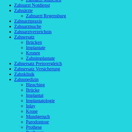
Zahnarzt Notdienst
Zahnärzte
Zahnarzt Regensburg
Zahnarztpraxis
Zahnarztsuche
Zahnarztverzeichnis
Zahnersatz
Brücken
Implantate
Kronen
Zahnimplantate
Zahnersatz Preisvergleich
Zahnersatz Versicherung
Zahnklinik
Zahnmedizin
Bleaching
Brücke
Implantat
Implantatologie
Inlay
Krone
Mundgeruch
Parodontose
Prothese