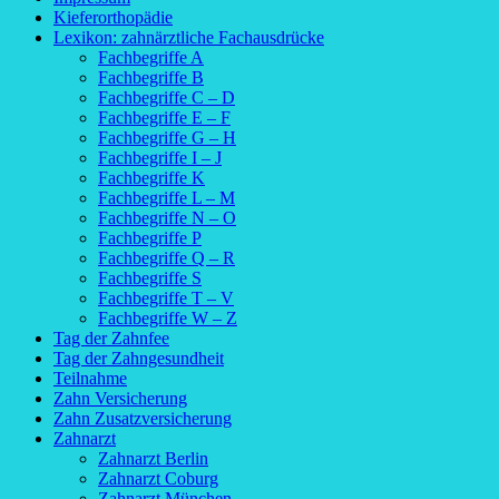
Kieferorthopädie
Lexikon: zahnärztliche Fachausdrücke
Fachbegriffe A
Fachbegriffe B
Fachbegriffe C – D
Fachbegriffe E – F
Fachbegriffe G – H
Fachbegriffe I – J
Fachbegriffe K
Fachbegriffe L – M
Fachbegriffe N – O
Fachbegriffe P
Fachbegriffe Q – R
Fachbegriffe S
Fachbegriffe T – V
Fachbegriffe W – Z
Tag der Zahnfee
Tag der Zahngesundheit
Teilnahme
Zahn Versicherung
Zahn Zusatzversicherung
Zahnarzt
Zahnarzt Berlin
Zahnarzt Coburg
Zahnarzt München