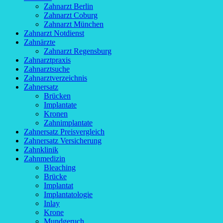
Zahnarzt Berlin
Zahnarzt Coburg
Zahnarzt München
Zahnarzt Notdienst
Zahnärzte
Zahnarzt Regensburg
Zahnarztpraxis
Zahnarztsuche
Zahnarztverzeichnis
Zahnersatz
Brücken
Implantate
Kronen
Zahnimplantate
Zahnersatz Preisvergleich
Zahnersatz Versicherung
Zahnklinik
Zahnmedizin
Bleaching
Brücke
Implantat
Implantatologie
Inlay
Krone
Mundgeruch