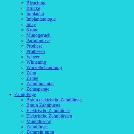
Bleaching
Brücke
Implantat
Implantatologie
Inlay
Krone
Mundgeruch
Parodontose
Prothese
Prothesen
Veneer
Whitening
Wurzelbehandlung
Zahn
Zähne
Zahnimplantat
Zahnspange
Zahnpflege
Braun elektrische Zahnbürste
Braun Zahnbürste
Elektrische Zahnbürste
Elektrische Zahnbürsten
Munddusche
Zahnbürste
Zahnreinigung