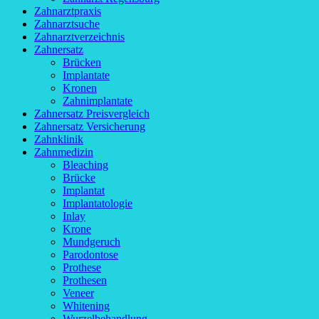
Zahnarztpraxis
Zahnarztsuche
Zahnarztverzeichnis
Zahnersatz
Brücken
Implantate
Kronen
Zahnimplantate
Zahnersatz Preisvergleich
Zahnersatz Versicherung
Zahnklinik
Zahnmedizin
Bleaching
Brücke
Implantat
Implantatologie
Inlay
Krone
Mundgeruch
Parodontose
Prothese
Prothesen
Veneer
Whitening
Wurzelbehandlung