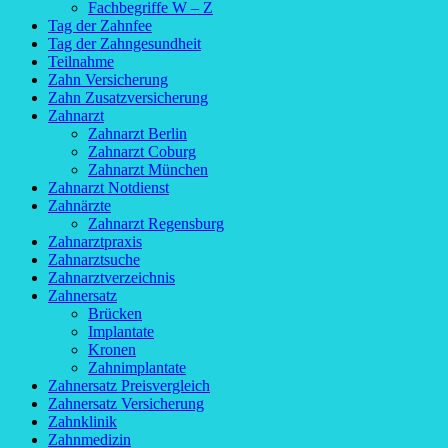
Fachbegriffe W – Z
Tag der Zahnfee
Tag der Zahngesundheit
Teilnahme
Zahn Versicherung
Zahn Zusatzversicherung
Zahnarzt
Zahnarzt Berlin
Zahnarzt Coburg
Zahnarzt München
Zahnarzt Notdienst
Zahnärzte
Zahnarzt Regensburg
Zahnarztpraxis
Zahnarztsuche
Zahnarztverzeichnis
Zahnersatz
Brücken
Implantate
Kronen
Zahnimplantate
Zahnersatz Preisvergleich
Zahnersatz Versicherung
Zahnklinik
Zahnmedizin