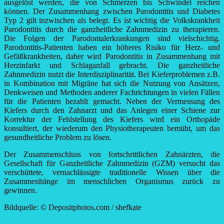
ausgelöst werden, die von Schmerzen bis Schwindel reichen
können. Der Zusammenhang zwischen Parodontitis und Diabetes
Typ 2 gilt inzwischen als belegt. Es ist wichtig die Volkskrankheit
Parodontitis durch die ganzheitliche Zahnmedizin zu therapieren.
Die Folgen der Parodontalerkrankungen sind vielschichtig.
Parodontitis-Patienten haben ein höheres Risiko für Herz- und
Gefäßkrankheiten, daher wird Parodontitis in Zusammenhang mit
Herzinfarkt und Schlaganfall gebracht. Die ganzheitliche
Zahnmedizin nutzt die Interdisziplinarität. Bei Kieferproblemen z.B.
in Kombination mit Migräne hat sich die Nutzung von Ansätzen,
Denkweisen und Methoden anderer Fachrichtungen in vielen Fällen
für die Patienten bezahlt gemacht. Neben der Vermessung des
Kiefers durch den Zahnarzt und das Anlegen einer Schiene zur
Korrektur der Fehlstellung des Kiefers wird ein Orthopäde
konsultiert, der wiederum den Physiotherapeuten bemüht, um das
gesundheitliche Problem zu lösen.
Der Zusammenschluss von fortschrittlichen Zahnärzten, die
Gesellschaft für Ganzheitliche Zahnmedizin (GZM) versucht das
verschüttete, vernachlässigte traditionelle Wissen über die
Zusammenhänge im menschlichen Organismus zurück zu
gewinnen.
Bildquelle: © Depositphotos.com / shefkate