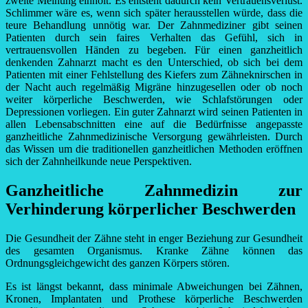
zweite Meinung einholt. Es entsteht dadurch kein Vertrauensverlust.
Schlimmer wäre es, wenn sich später herausstellen würde, dass die
teure Behandlung unnötig war. Der Zahnmediziner gibt seinen
Patienten durch sein faires Verhalten das Gefühl, sich in
vertrauensvollen Händen zu begeben. Für einen ganzheitlich
denkenden Zahnarzt macht es den Unterschied, ob sich bei dem
Patienten mit einer Fehlstellung des Kiefers zum Zähneknirschen in
der Nacht auch regelmäßig Migräne hinzugesellen oder ob noch
weiter körperliche Beschwerden, wie Schlafstörungen oder
Depressionen vorliegen. Ein guter Zahnarzt wird seinen Patienten in
allen Lebensabschnitten eine auf die Bedürfnisse angepasste
ganzheitliche Zahnmedizinische Versorgung gewährleisten. Durch
das Wissen um die traditionellen ganzheitlichen Methoden eröffnen
sich der Zahnheilkunde neue Perspektiven.
Ganzheitliche Zahnmedizin zur
Verhinderung körperlicher Beschwerden
Die Gesundheit der Zähne steht in enger Beziehung zur Gesundheit
des gesamten Organismus. Kranke Zähne können das
Ordnungsgleichgewicht des ganzen Körpers stören.
Es ist längst bekannt, dass minimale Abweichungen bei Zähnen,
Kronen, Implantaten und Prothese körperliche Beschwerden