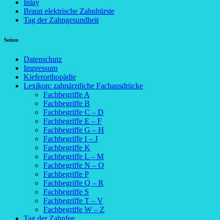
Inlay
Braun elektrische Zahnbürste
Tag der Zahngesundheit
Seiten
Datenschutz
Impressum
Kieferorthopädie
Lexikon: zahnärztliche Fachausdrücke
Fachbegriffe A
Fachbegriffe B
Fachbegriffe C – D
Fachbegriffe E – F
Fachbegriffe G – H
Fachbegriffe I – J
Fachbegriffe K
Fachbegriffe L – M
Fachbegriffe N – O
Fachbegriffe P
Fachbegriffe Q – R
Fachbegriffe S
Fachbegriffe T – V
Fachbegriffe W – Z
Tag der Zahnfee