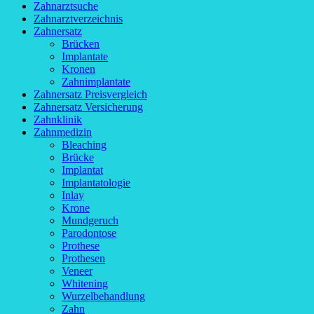
Zahnarztsuche
Zahnarztverzeichnis
Zahnersatz
Brücken
Implantate
Kronen
Zahnimplantate
Zahnersatz Preisvergleich
Zahnersatz Versicherung
Zahnklinik
Zahnmedizin
Bleaching
Brücke
Implantat
Implantatologie
Inlay
Krone
Mundgeruch
Parodontose
Prothese
Prothesen
Veneer
Whitening
Wurzelbehandlung
Zahn