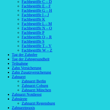
Fachbegriffe C – D
Fachbegriffe E – F
Fachbegriffe G – H
Fachbegriffe I – J
Fachbegriffe K
Fachbegriffe L – M
Fachbegriffe N – O
Fachbegriffe P
Fachbegriffe Q – R
Fachbegriffe S
Fachbegriffe T – V
Fachbegriffe W – Z
Tag der Zahnfee
Tag der Zahngesundheit
Teilnahme
Zahn Versicherung
Zahn Zusatzversicherung
Zahnarzt
Zahnarzt Berlin
Zahnarzt Coburg
Zahnarzt München
Zahnarzt Notdienst
Zahnärzte
Zahnarzt Regensburg
Zahnarztpraxis