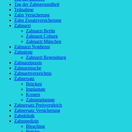
Tag der Zahngesundheit
Teilnahme
Zahn Versicherung
Zahn Zusatzversicherung
Zahnarzt
Zahnarzt Berlin
Zahnarzt Coburg
Zahnarzt München
Zahnarzt Notdienst
Zahnärzte
Zahnarzt Regensburg
Zahnarztpraxis
Zahnarztsuche
Zahnarztverzeichnis
Zahnersatz
Brücken
Implantate
Kronen
Zahnimplantate
Zahnersatz Preisvergleich
Zahnersatz Versicherung
Zahnklinik
Zahnmedizin
Bleaching
Brücke