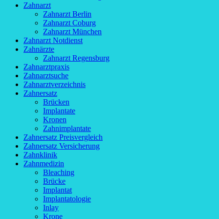
Zahnarzt
Zahnarzt Berlin
Zahnarzt Coburg
Zahnarzt München
Zahnarzt Notdienst
Zahnärzte
Zahnarzt Regensburg
Zahnarztpraxis
Zahnarztsuche
Zahnarztverzeichnis
Zahnersatz
Brücken
Implantate
Kronen
Zahnimplantate
Zahnersatz Preisvergleich
Zahnersatz Versicherung
Zahnklinik
Zahnmedizin
Bleaching
Brücke
Implantat
Implantatologie
Inlay
Krone