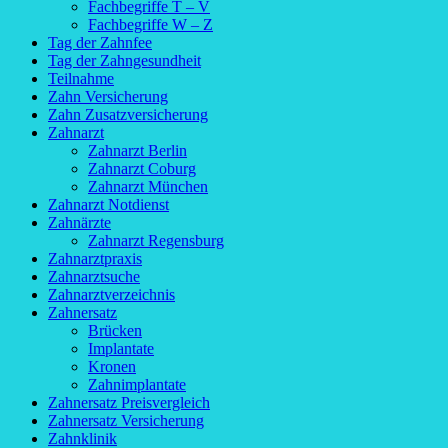
Fachbegriffe T – V
Fachbegriffe W – Z
Tag der Zahnfee
Tag der Zahngesundheit
Teilnahme
Zahn Versicherung
Zahn Zusatzversicherung
Zahnarzt
Zahnarzt Berlin
Zahnarzt Coburg
Zahnarzt München
Zahnarzt Notdienst
Zahnärzte
Zahnarzt Regensburg
Zahnarztpraxis
Zahnarztsuche
Zahnarztverzeichnis
Zahnersatz
Brücken
Implantate
Kronen
Zahnimplantate
Zahnersatz Preisvergleich
Zahnersatz Versicherung
Zahnklinik