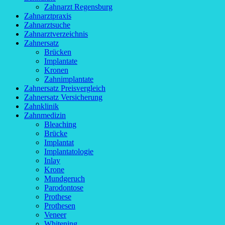
Zahnarzt Regensburg
Zahnarztpraxis
Zahnarztsuche
Zahnarztverzeichnis
Zahnersatz
Brücken
Implantate
Kronen
Zahnimplantate
Zahnersatz Preisvergleich
Zahnersatz Versicherung
Zahnklinik
Zahnmedizin
Bleaching
Brücke
Implantat
Implantatologie
Inlay
Krone
Mundgeruch
Parodontose
Prothese
Prothesen
Veneer
Whitening