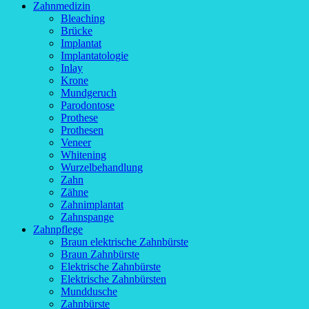
Zahnmedizin
Bleaching
Brücke
Implantat
Implantatologie
Inlay
Krone
Mundgeruch
Parodontose
Prothese
Prothesen
Veneer
Whitening
Wurzelbehandlung
Zahn
Zähne
Zahnimplantat
Zahnspange
Zahnpflege
Braun elektrische Zahnbürste
Braun Zahnbürste
Elektrische Zahnbürste
Elektrische Zahnbürsten
Munddusche
Zahnbürste