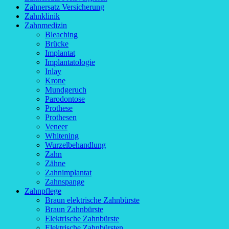
Zahnersatz Versicherung
Zahnklinik
Zahnmedizin
Bleaching
Brücke
Implantat
Implantatologie
Inlay
Krone
Mundgeruch
Parodontose
Prothese
Prothesen
Veneer
Whitening
Wurzelbehandlung
Zahn
Zähne
Zahnimplantat
Zahnspange
Zahnpflege
Braun elektrische Zahnbürste
Braun Zahnbürste
Elektrische Zahnbürste
Elektrische Zahnbürsten