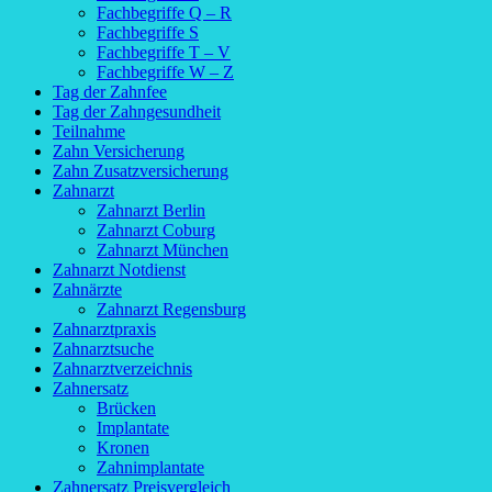
Fachbegriffe Q – R
Fachbegriffe S
Fachbegriffe T – V
Fachbegriffe W – Z
Tag der Zahnfee
Tag der Zahngesundheit
Teilnahme
Zahn Versicherung
Zahn Zusatzversicherung
Zahnarzt
Zahnarzt Berlin
Zahnarzt Coburg
Zahnarzt München
Zahnarzt Notdienst
Zahnärzte
Zahnarzt Regensburg
Zahnarztpraxis
Zahnarztsuche
Zahnarztverzeichnis
Zahnersatz
Brücken
Implantate
Kronen
Zahnimplantate
Zahnersatz Preisvergleich