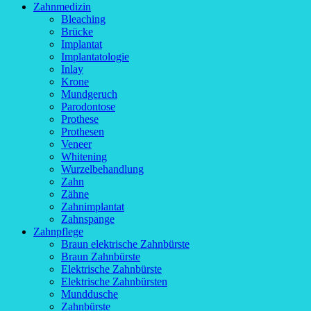
Zahnmedizin
Bleaching
Brücke
Implantat
Implantatologie
Inlay
Krone
Mundgeruch
Parodontose
Prothese
Prothesen
Veneer
Whitening
Wurzelbehandlung
Zahn
Zähne
Zahnimplantat
Zahnspange
Zahnpflege
Braun elektrische Zahnbürste
Braun Zahnbürste
Elektrische Zahnbürste
Elektrische Zahnbürsten
Munddusche
Zahnbürste