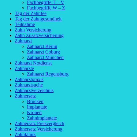
Fachbegriffe T – V
Fachbegriffe W – Z
Tag der Zahnfee
Tag der Zahngesundheit
Teilnahme
Zahn Versicherung
Zahn Zusatzversicherung
Zahnarzt
Zahnarzt Berlin
Zahnarzt Coburg
Zahnarzt München
Zahnarzt Notdienst
Zahnärzte
Zahnarzt Regensburg
Zahnarztpraxis
Zahnarztsuche
Zahnarztverzeichnis
Zahnersatz
Brücken
Implantate
Kronen
Zahnimplantate
Zahnersatz Preisvergleich
Zahnersatz Versicherung
Zahnklinik