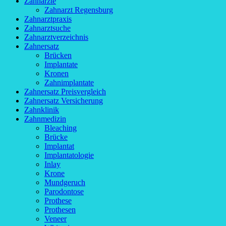
Zahnärzte
Zahnarzt Regensburg
Zahnarztpraxis
Zahnarztsuche
Zahnarztverzeichnis
Zahnersatz
Brücken
Implantate
Kronen
Zahnimplantate
Zahnersatz Preisvergleich
Zahnersatz Versicherung
Zahnklinik
Zahnmedizin
Bleaching
Brücke
Implantat
Implantatologie
Inlay
Krone
Mundgeruch
Parodontose
Prothese
Prothesen
Veneer