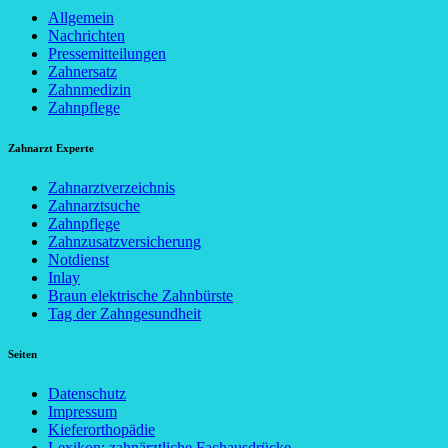
Allgemein
Nachrichten
Pressemitteilungen
Zahnersatz
Zahnmedizin
Zahnpflege
Zahnarzt Experte
Zahnarztverzeichnis
Zahnarztsuche
Zahnpflege
Zahnzusatzversicherung
Notdienst
Inlay
Braun elektrische Zahnbürste
Tag der Zahngesundheit
Seiten
Datenschutz
Impressum
Kieferorthopädie
Lexikon: zahnärztliche Fachausdrücke