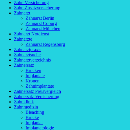
Zahn Versicherung
Zahn Zusatzversicherung
Zahnarzt
Zahnarzt Berlin
Zahnarzt Coburg
Zahnarzt München
Zahnarzt Notdienst
Zahnärzte
Zahnarzt Regensburg
Zahnarztpraxis
Zahnarztsuche
Zahnarztverzeichnis
Zahnersatz
Brücken
Implantate
Kronen
Zahnimplantate
Zahnersatz Preisvergleich
Zahnersatz Versicherung
Zahnklinik
Zahnmedizin
Bleaching
Brücke
Implantat
Implantatologie