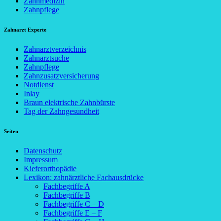
Zahnmedizin
Zahnpflege
Zahnarzt Experte
Zahnarztverzeichnis
Zahnarztsuche
Zahnpflege
Zahnzusatzversicherung
Notdienst
Inlay
Braun elektrische Zahnbürste
Tag der Zahngesundheit
Seiten
Datenschutz
Impressum
Kieferorthopädie
Lexikon: zahnärztliche Fachausdrücke
Fachbegriffe A
Fachbegriffe B
Fachbegriffe C – D
Fachbegriffe E – F