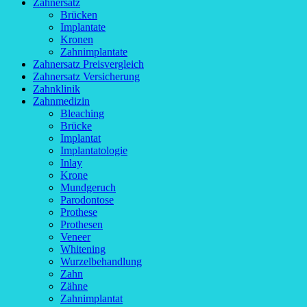
Zahnersatz
Brücken
Implantate
Kronen
Zahnimplantate
Zahnersatz Preisvergleich
Zahnersatz Versicherung
Zahnklinik
Zahnmedizin
Bleaching
Brücke
Implantat
Implantatologie
Inlay
Krone
Mundgeruch
Parodontose
Prothese
Prothesen
Veneer
Whitening
Wurzelbehandlung
Zahn
Zähne
Zahnimplantat