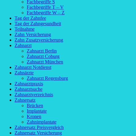
Fachbegriffe S
Fachbegriffe T – V
Fachbegriffe W – Z
Tag der Zahnfee
Tag der Zahngesundheit
Teilnahme
Zahn Versicherung
Zahn Zusatzversicherung
Zahnarzt
Zahnarzt Berlin
Zahnarzt Coburg
Zahnarzt München
Zahnarzt Notdienst
Zahnärzte
Zahnarzt Regensburg
Zahnarztpraxis
Zahnarztsuche
Zahnarztverzeichnis
Zahnersatz
Brücken
Implantate
Kronen
Zahnimplantate
Zahnersatz Preisvergleich
Zahnersatz Versicherung