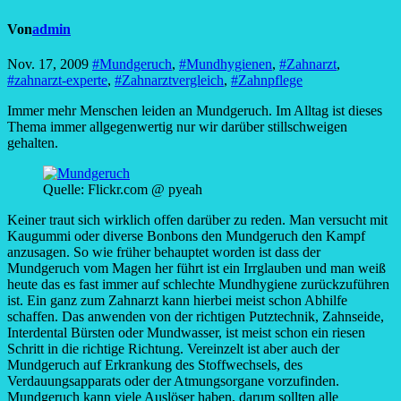
Von
admin
Nov. 17, 2009
#Mundgeruch
,
#Mundhygienen
,
#Zahnarzt
,
#zahnarzt-experte
,
#Zahnarztvergleich
,
#Zahnpflege
Immer mehr Menschen leiden an Mundgeruch. Im Alltag ist dieses
Thema immer allgegenwertig nur wir darüber stillschweigen
gehalten.
Quelle: Flickr.com @ pyeah
Keiner traut sich wirklich offen darüber zu reden. Man versucht mit
Kaugummi oder diverse Bonbons den Mundgeruch den Kampf
anzusagen. So wie früher behauptet worden ist dass der
Mundgeruch vom Magen her führt ist ein Irrglauben und man weiß
heute das es fast immer auf schlechte Mundhygiene zurückzuführen
ist. Ein ganz zum Zahnarzt kann hierbei meist schon Abhilfe
schaffen. Das anwenden von der richtigen Putztechnik, Zahnseide,
Interdental Bürsten oder Mundwasser, ist meist schon ein riesen
Schritt in die richtige Richtung. Vereinzelt ist aber auch der
Mundgeruch auf Erkrankung des Stoffwechsels, des
Verdauungsapparats oder der Atmungsorgane vorzufinden.
Mundgeruch kann viele Auslöser haben, darum sollten alle