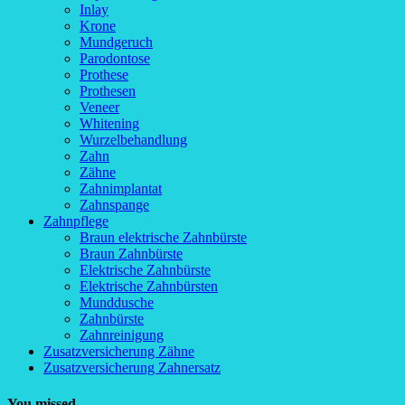
Inlay
Krone
Mundgeruch
Parodontose
Prothese
Prothesen
Veneer
Whitening
Wurzelbehandlung
Zahn
Zähne
Zahnimplantat
Zahnspange
Zahnpflege
Braun elektrische Zahnbürste
Braun Zahnbürste
Elektrische Zahnbürste
Elektrische Zahnbürsten
Munddusche
Zahnbürste
Zahnreinigung
Zusatzversicherung Zähne
Zusatzversicherung Zahnersatz
You missed