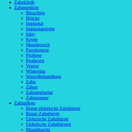
Zahnklinik
Zahnmedizin
Bleaching
Brücke
Implantat
Implantatologie
Inlay
Krone
Mundgeruch
Parodontose
Prothese
Prothesen
Veneer
Whitening
Wurzelbehandlung
Zahn
Zähne
Zahnimplantat
Zahnspange
Zahnpflege
Braun elektrische Zahnbürste
Braun Zahnbürste
Elektrische Zahnbürste
Elektrische Zahnbürsten
Munddusche