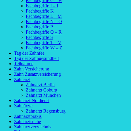
Fachbegriffe G – H
Fachbegriffe I – J
Fachbegriffe K
Fachbegriffe L – M
Fachbegriffe N – O
Fachbegriffe P
Fachbegriffe Q – R
Fachbegriffe S
Fachbegriffe T – V
Fachbegriffe W – Z
Tag der Zahnfee
Tag der Zahngesundheit
Teilnahme
Zahn Versicherung
Zahn Zusatzversicherung
Zahnarzt
Zahnarzt Berlin
Zahnarzt Coburg
Zahnarzt München
Zahnarzt Notdienst
Zahnärzte
Zahnarzt Regensburg
Zahnarztpraxis
Zahnarztsuche
Zahnarztverzeichnis