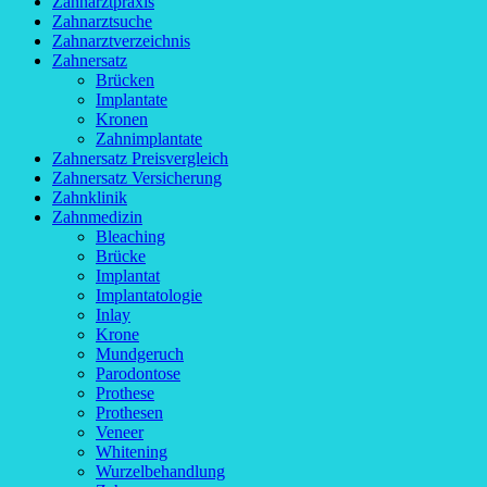
Zahnarztpraxis
Zahnarztsuche
Zahnarztverzeichnis
Zahnersatz
Brücken
Implantate
Kronen
Zahnimplantate
Zahnersatz Preisvergleich
Zahnersatz Versicherung
Zahnklinik
Zahnmedizin
Bleaching
Brücke
Implantat
Implantatologie
Inlay
Krone
Mundgeruch
Parodontose
Prothese
Prothesen
Veneer
Whitening
Wurzelbehandlung