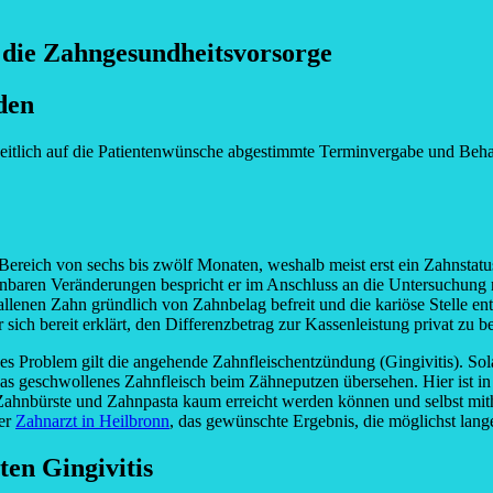
t die Zahngesundheitsvorsorge
den
zeitlich auf die Patientenwünsche abgestimmte Terminvergabe und Behan
reich von sechs bis zwölf Monaten, weshalb meist erst ein Zahnstatus 
nnbaren Veränderungen bespricht er im Anschluss an die Untersuchung 
enen Zahn gründlich von Zahnbelag befreit und die kariöse Stelle entf
sich bereit erklärt, den Differenzbetrag zur Kassenleistung privat zu 
ndes Problem gilt die angehende Zahnfleischentzündung (Gingivitis). S
twas geschwollenes Zahnfleisch beim Zähneputzen übersehen. Hier ist i
hnbürste und Zahnpasta kaum erreicht werden können und selbst mithi
der
Zahnarzt in Heilbronn
, das gewünschte Ergebnis, die möglichst lang
ten Gingivitis