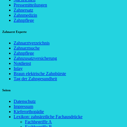
Pressemitteilungen
Zahnersatz
Zahnmedizin
Zahnpflege
Zahnarzt Experte
Zahnarztverzeichnis
Zahnarztsuche
Zahnpflege
Zahnzusatzversicherung
Notdienst
Inlay
Braun elektrische Zahnbürste
Tag der Zahngesundheit
Seiten
Datenschutz
Impressum
Kieferorthopädie
Lexikon: zahnärztliche Fachausdrücke
Fachbegriffe A
Fachbegriffe B