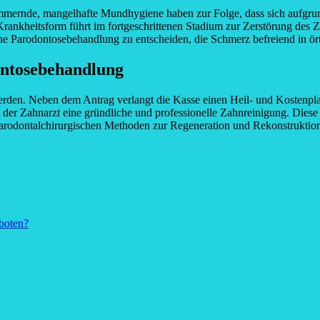
hlimmernde, mangelhafte Mundhygiene haben zur Folge, dass sich aufgrun
rankheitsform führt im fortgeschrittenen Stadium zur Zerstörung des Za
eine Parodontosebehandlung zu entscheiden, die Schmerz befreiend in ör
ontosebehandlung
den. Neben dem Antrag verlangt die Kasse einen Heil- und Kostenpla
der Zahnarzt eine gründliche und professionelle Zahnreinigung. Diese
die parodontalchirurgischen Methoden zur Regeneration und Rekonstruk
boten?