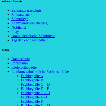
Zahnarzt Experte
Zahnarztverzeichnis
Zahnarztsuche
Zahnpflege
Zahnzusatzversicherung
Notdienst
Inlay
Braun elektrische Zahnbürste
Tag der Zahngesundheit
Seiten
Datenschutz
Impressum
Kieferorthopädie
Lexikon: zahnärztliche Fachausdrücke
Fachbegriffe A
Fachbegriffe B
Fachbegriffe C – D
Fachbegriffe E – F
Fachbegriffe G – H
Fachbegriffe I – J
Fachbegriffe K
Fachbegriffe L – M