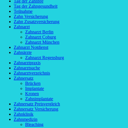
Tag der Zahnfee
Tag der Zahngesundheit
Teilnahme
Zahn Versicherung
Zahn Zusatzversicherung
Zahnarzt
Zahnarzt Berlin
Zahnarzt Coburg
Zahnarzt München
Zahnarzt Notdienst
Zahnärzte
Zahnarzt Regensburg
Zahnarztpraxis
Zahnarztsuche
Zahnarztverzeichnis
Zahnersatz
Brücken
Implantate
Kronen
Zahnimplantate
Zahnersatz Preisvergleich
Zahnersatz Versicherung
Zahnklinik
Zahnmedizin
Bleaching