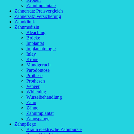
Kronen
Zahnimplantate
Zahnersatz Preisvergleich
Zahnersatz Versicherung
Zahnklinik
Zahnmedizin
Bleaching
Brücke
Implantat
Implantatologie
Inlay
Krone
Mundgeruch
Parodontose
Prothese
Prothesen
Veneer
Whitening
Wurzelbehandlung
Zahn
Zähne
Zahnimplantat
Zahnspange
Zahnpflege
Braun elektrische Zahnbürste