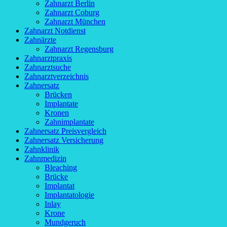
Zahnarzt Berlin
Zahnarzt Coburg
Zahnarzt München
Zahnarzt Notdienst
Zahnärzte
Zahnarzt Regensburg
Zahnarztpraxis
Zahnarztsuche
Zahnarztverzeichnis
Zahnersatz
Brücken
Implantate
Kronen
Zahnimplantate
Zahnersatz Preisvergleich
Zahnersatz Versicherung
Zahnklinik
Zahnmedizin
Bleaching
Brücke
Implantat
Implantatologie
Inlay
Krone
Mundgeruch