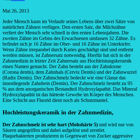
Mai 26, 2013
Jeder Mensch kann im Verlaufe seines Lebens über zwei Sätze von
natürlichen Zähnen verfügen. Den ersten Satz, die Milchzähne
verliert der Mensch sehr schnell in den ersten Lebensjahren. Die
zweiten Zähne im Gebiss des Erwachsenen umfassen 32 Zähne. Es
befindet sich je 16 Zähne im Ober- und 16 Zähne im Unterkiefer.
Wenn Zähne irreparabel durch Karies geschädigt sind und entfernt
werden müssen, ist Zahnersatz notwendig. Hierfür hat sich in der
Zahnmedizin in letzter Zeit Zahnersatz aus Hochleistungskeramik
einen Namen gemacht. Der Zahn besteht aus der Zahnkrone
(Corona dentis), dem Zahnhals (Cervix Dentis) und der Zahnwurzel
(Radix Dentis). Der Zahnschmelz bedeckt wie eine Glasur das
innenliegende Zahnbein (Dentin). Der Zahnschmelz besteht zu 95
% aus dem anorganischen Bestandteil Hydroxylapathit. Das Mineral
Hydroxylapathit ist das härteste Gewebe im Körper des Menschen.
Eine Schicht aus Fluorid dient noch als Schutzmantel.
Hochleistungskeramik in der Zahnmedizin,
Der Zahnschmelz ist sehr hart (Mohshärte 5)
und wird nur von
Säuren angegriffen und dabei aufgelöst und zerstört.
Plaquebakterien produzieren in Gegenwart von Zucker aggressive