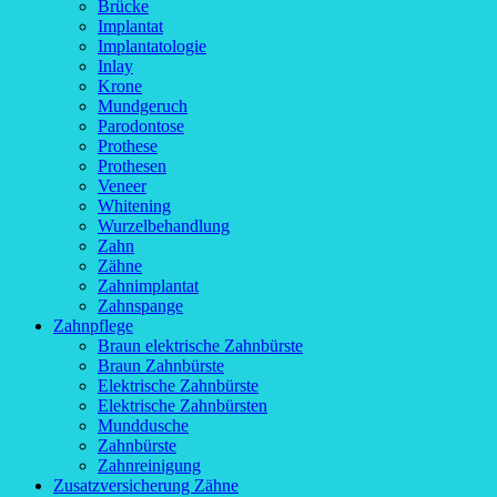
Brücke
Implantat
Implantatologie
Inlay
Krone
Mundgeruch
Parodontose
Prothese
Prothesen
Veneer
Whitening
Wurzelbehandlung
Zahn
Zähne
Zahnimplantat
Zahnspange
Zahnpflege
Braun elektrische Zahnbürste
Braun Zahnbürste
Elektrische Zahnbürste
Elektrische Zahnbürsten
Munddusche
Zahnbürste
Zahnreinigung
Zusatzversicherung Zähne