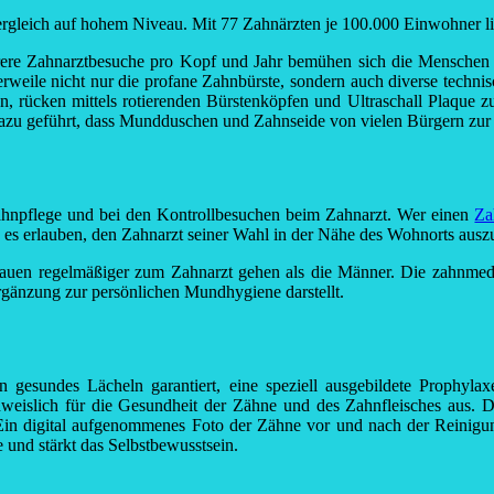
Vergleich auf hohem Niveau. Mit 77 Zahnärzten je 100.000 Einwohner l
rere Zahnarztbesuche pro Kopf und Jahr bemühen sich die Menschen e
weile nicht nur die profane Zahnbürste, sondern auch diverse technisc
en, rücken mittels rotierenden Bürstenköpfen und Ultraschall Plaque 
t dazu geführt, dass Mundduschen und Zahnseide von vielen Bürgern 
Zahnpflege und bei den Kontrollbesuchen beim Zahnarzt. Wer einen
Za
ie es erlauben, den Zahnarzt seiner Wahl in der Nähe des Wohnorts aus
e Frauen regelmäßiger zum Zahnarzt gehen als die Männer. Die zahnme
rgänzung zur persönlichen Mundhygiene darstellt.
in gesundes Lächeln garantiert, eine speziell ausgebildete Prophyla
chweislich für die Gesundheit der Zähne und des Zahnfleisches aus. 
 Ein digital aufgenommenes Foto der Zähne vor und nach der Reinigu
e und stärkt das Selbstbewusstsein.