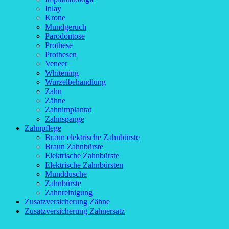
Inlay
Krone
Mundgeruch
Parodontose
Prothese
Prothesen
Veneer
Whitening
Wurzelbehandlung
Zahn
Zähne
Zahnimplantat
Zahnspange
Zahnpflege
Braun elektrische Zahnbürste
Braun Zahnbürste
Elektrische Zahnbürste
Elektrische Zahnbürsten
Munddusche
Zahnbürste
Zahnreinigung
Zusatzversicherung Zähne
Zusatzversicherung Zahnersatz