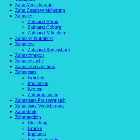
Zahn Versicherung
Zahn Zusatzversicherung
Zahnarzt
Zahnarzt Berlin
Zahnarzt Coburg
Zahnarzt München
Zahnarzt Notdienst
Zahnärzte
Zahnarzt Regensburg
Zahnarztpraxis
Zahnarztsuche
Zahnarztverzeichnis
Zahnersatz
Brücken
Implantate
Kronen
Zahnimplantate
Zahnersatz Preisvergleich
Zahnersatz Versicherung
Zahnklinik
Zahnmedizin
Bleaching
Brücke
Implantat
Implantatologie