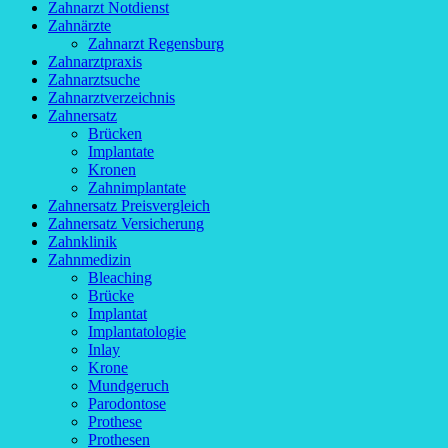
Zahnarzt Notdienst
Zahnärzte
Zahnarzt Regensburg
Zahnarztpraxis
Zahnarztsuche
Zahnarztverzeichnis
Zahnersatz
Brücken
Implantate
Kronen
Zahnimplantate
Zahnersatz Preisvergleich
Zahnersatz Versicherung
Zahnklinik
Zahnmedizin
Bleaching
Brücke
Implantat
Implantatologie
Inlay
Krone
Mundgeruch
Parodontose
Prothese
Prothesen