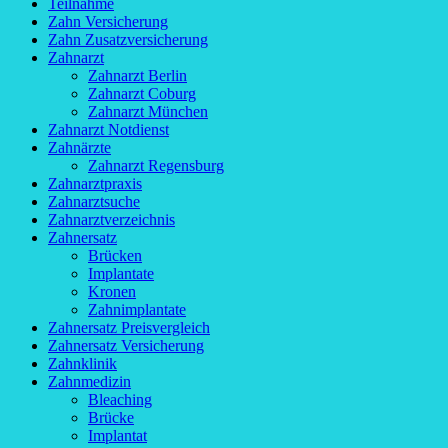
Teilnahme
Zahn Versicherung
Zahn Zusatzversicherung
Zahnarzt
Zahnarzt Berlin
Zahnarzt Coburg
Zahnarzt München
Zahnarzt Notdienst
Zahnärzte
Zahnarzt Regensburg
Zahnarztpraxis
Zahnarztsuche
Zahnarztverzeichnis
Zahnersatz
Brücken
Implantate
Kronen
Zahnimplantate
Zahnersatz Preisvergleich
Zahnersatz Versicherung
Zahnklinik
Zahnmedizin
Bleaching
Brücke
Implantat