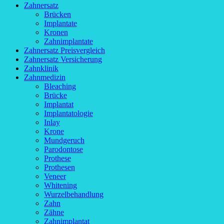
Zahnersatz
Brücken
Implantate
Kronen
Zahnimplantate
Zahnersatz Preisvergleich
Zahnersatz Versicherung
Zahnklinik
Zahnmedizin
Bleaching
Brücke
Implantat
Implantatologie
Inlay
Krone
Mundgeruch
Parodontose
Prothese
Prothesen
Veneer
Whitening
Wurzelbehandlung
Zahn
Zähne
Zahnimplantat