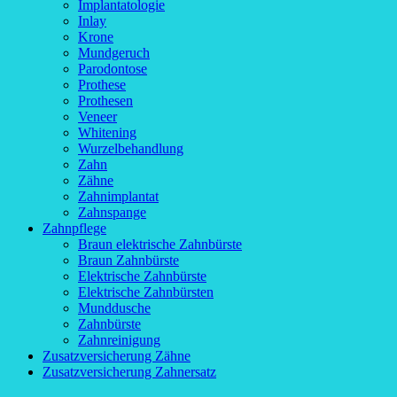
Implantatologie
Inlay
Krone
Mundgeruch
Parodontose
Prothese
Prothesen
Veneer
Whitening
Wurzelbehandlung
Zahn
Zähne
Zahnimplantat
Zahnspange
Zahnpflege
Braun elektrische Zahnbürste
Braun Zahnbürste
Elektrische Zahnbürste
Elektrische Zahnbürsten
Munddusche
Zahnbürste
Zahnreinigung
Zusatzversicherung Zähne
Zusatzversicherung Zahnersatz