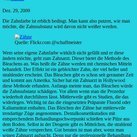
Dez. 29, 2009
Die Zahnfarbe ist erblich bedingt. Man kann also putzen, wie man
möchte, die Zahnsubstanz wird davon nicht weißer werden.
Quelle: Flickr.com @schaffmeister
Wem seine eigene Zahnfarbe wirklich nicht gefällt und er diese
ändern möchte, geht zum Zahnarzt. Dieser bietet die Methode des
Bleachens an. Was heißt die Zähne werden mit chemischen Mitteln
behandelt. Der Effekt ist ein gebleichter Zahn, der viel heller und
strahlender erscheint. Das Bleachen gibt es schon seit geraumer Zeit
und kommt aus Amerika. Sicher hat ein Zahnarzt in Hollywood
diese Methode erfunden. Anfangs meinte man, das Bleachen würde
die Zahnsubstanz schädigen. Vor allem wenn man die Prozedur
wiederholt durchführen lässt. Mittlerweile gibt es Studien, die das
widerlegen. Wichtig ist das die eingesetzten Präparate Fluorid oder
Kaliumnitrat enthalten. Das Bleichen der Zähne hat mittlerweile
trendartige Züge angenommen. Dentalkosmetikstudios mit
entsprechendem Behandlungsschwerpunkt schießen wie Pilze aus
dem Boden. Selbst in der Drogerie gibt es Mittelchen, die strahlend
weiße Zähne versprechen. Gut beraten ist man aber, wenn man
seinen Zahnarzt aufsucht. Denn nur die professionelle Behandlung