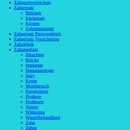
Zahnarztverzeichnis
Zahnersatz
Brücken
Implantate
Kronen
Zahnimplantate
Zahnersatz Preisvergleich
Zahnersatz Versicherung
Zahnklinik
Zahnmedizin
Bleaching
Brücke
Implantat
Implantatologie
Inlay
Krone
Mundgeruch
Parodontose
Prothese
Prothesen
Veneer
Whitening
Wurzelbehandlung
Zahn
Zähne