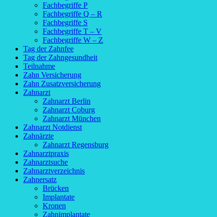
Fachbegriffe P
Fachbegriffe Q – R
Fachbegriffe S
Fachbegriffe T – V
Fachbegriffe W – Z
Tag der Zahnfee
Tag der Zahngesundheit
Teilnahme
Zahn Versicherung
Zahn Zusatzversicherung
Zahnarzt
Zahnarzt Berlin
Zahnarzt Coburg
Zahnarzt München
Zahnarzt Notdienst
Zahnärzte
Zahnarzt Regensburg
Zahnarztpraxis
Zahnarztsuche
Zahnarztverzeichnis
Zahnersatz
Brücken
Implantate
Kronen
Zahnimplantate