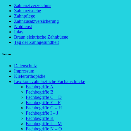
Zahnarztverzeichnis
Zahnarztsuche
Zahnpflege
Zahnzusatzversicherung
Notdienst
Inlay
Braun elektrische Zahnbürste
Tag der Zahngesundheit
Seiten
Datenschutz
Impressum
Kieferorthopädie
Lexikon: zahnärztliche Fachausdrücke
Fachbegriffe A
Fachbegriffe B
Fachbegriffe C – D
Fachbegriffe E – F
Fachbegriffe G – H
Fachbegriffe I – J
Fachbegriffe K
Fachbegriffe L – M
Fachbegriffe N – O