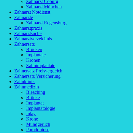
Zahnarzt Coburg
Zahnarzt München
Zahnarzt Notdienst
Zahnärzte
Zahnarzt Regensburg
Zahnarztpraxis
Zahnarztsuche
Zahnarztverzeichnis
Zahnersatz
Brücken
Implantate
Kronen
Zahnimplantate
Zahnersatz Preisvergleich
Zahnersatz Versicherung
Zahnklinik
Zahnmedizin
Bleaching
Brücke
Implantat
Implantatologie
Inlay
Krone
Mundgeruch
Parodontose