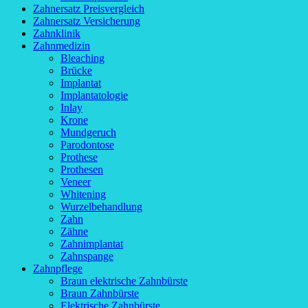
Zahnersatz Preisvergleich
Zahnersatz Versicherung
Zahnklinik
Zahnmedizin
Bleaching
Brücke
Implantat
Implantatologie
Inlay
Krone
Mundgeruch
Parodontose
Prothese
Prothesen
Veneer
Whitening
Wurzelbehandlung
Zahn
Zähne
Zahnimplantat
Zahnspange
Zahnpflege
Braun elektrische Zahnbürste
Braun Zahnbürste
Elektrische Zahnbürste