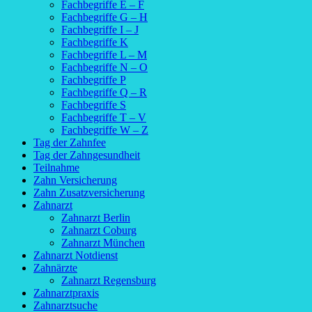
Fachbegriffe E – F
Fachbegriffe G – H
Fachbegriffe I – J
Fachbegriffe K
Fachbegriffe L – M
Fachbegriffe N – O
Fachbegriffe P
Fachbegriffe Q – R
Fachbegriffe S
Fachbegriffe T – V
Fachbegriffe W – Z
Tag der Zahnfee
Tag der Zahngesundheit
Teilnahme
Zahn Versicherung
Zahn Zusatzversicherung
Zahnarzt
Zahnarzt Berlin
Zahnarzt Coburg
Zahnarzt München
Zahnarzt Notdienst
Zahnärzte
Zahnarzt Regensburg
Zahnarztpraxis
Zahnarztsuche