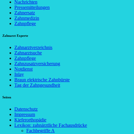
Nachrichten
Pressemitteilungen
Zahnersatz
Zahnmedizin
Zahnpflege
Zahnarzt Experte
Zahnarztverzeichnis
Zahnarztsuche
Zahnpflege
Zahnzusatzversicherung
Notdienst
Inlay
Braun elektrische Zahnbürste
Tag der Zahngesundheit
Seiten
Datenschutz
Impressum
Kieferorthopädie
Lexikon: zahnärztliche Fachausdrücke
Fachbegriffe A