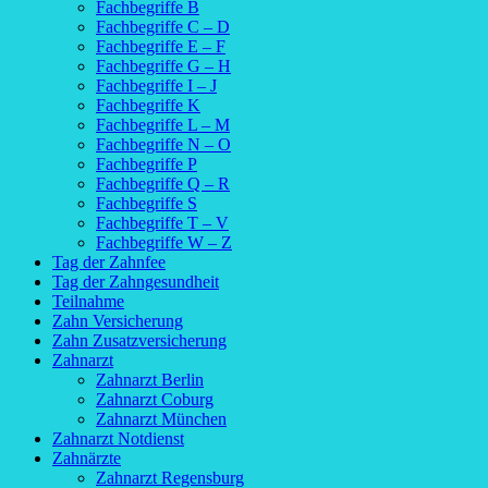
Fachbegriffe B
Fachbegriffe C – D
Fachbegriffe E – F
Fachbegriffe G – H
Fachbegriffe I – J
Fachbegriffe K
Fachbegriffe L – M
Fachbegriffe N – O
Fachbegriffe P
Fachbegriffe Q – R
Fachbegriffe S
Fachbegriffe T – V
Fachbegriffe W – Z
Tag der Zahnfee
Tag der Zahngesundheit
Teilnahme
Zahn Versicherung
Zahn Zusatzversicherung
Zahnarzt
Zahnarzt Berlin
Zahnarzt Coburg
Zahnarzt München
Zahnarzt Notdienst
Zahnärzte
Zahnarzt Regensburg