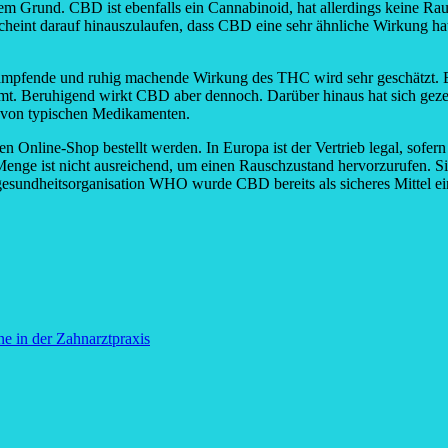
tem Grund. CBD ist ebenfalls ein Cannabinoid, hat allerdings keine Rau
 scheint darauf hinauszulaufen, dass CBD eine sehr ähnliche Wirkung h
 dämpfende und ruhig machende Wirkung des THC wird sehr geschätzt. 
mmt. Beruhigend wirkt CBD aber dennoch. Darüber hinaus hat sich gezei
 von typischen Medikamenten.
 Online-Shop bestellt werden. In Europa ist der Vertrieb legal, sofern
enge ist nicht ausreichend, um einen Rauschzustand hervorzurufen. 
sundheitsorganisation WHO wurde CBD bereits als sicheres Mittel eing
e in der Zahnarztpraxis