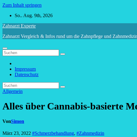
Zum Inhalt springen
So.. Aug. 9th, 2026
Zahnarzt Experte
Zahnarzt Vergleich & Infos rund um die Zahnpflege und Zahnmedizi
Impressum
Datenschutz
Allgemein
Alles über Cannabis-basierte M
Von
Simon
März 23, 2022
#Schmerzbehandlung
,
#Zahnmedizin