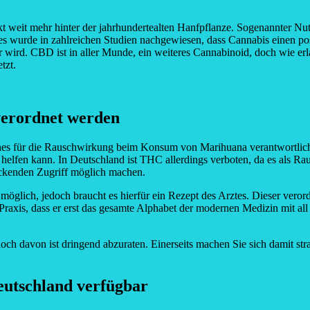
ckt weit mehr hinter der jahrhundertealten Hanfpflanze. Sogenannter 
es wurde in zahlreichen Studien nachgewiesen, dass Cannabis einen po
er wird. CBD ist in aller Munde, ein weiteres Cannabinoid, doch wie er
tzt.
verordnet werden
ches für die Rauschwirkung beim Konsum von Marihuana verantwortlich
fen kann. In Deutschland ist THC allerdings verboten, da es als Rausch
eckenden Zugriff möglich machen.
öglich, jedoch braucht es hierfür ein Rezept des Arztes. Dieser vero
 Praxis, dass er erst das gesamte Alphabet der modernen Medizin mit a
doch davon ist dringend abzuraten. Einerseits machen Sie sich damit str
eutschland verfügbar