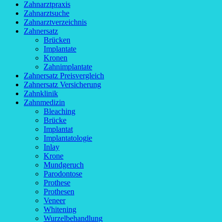
Zahnarztpraxis
Zahnarztsuche
Zahnarztverzeichnis
Zahnersatz
Brücken
Implantate
Kronen
Zahnimplantate
Zahnersatz Preisvergleich
Zahnersatz Versicherung
Zahnklinik
Zahnmedizin
Bleaching
Brücke
Implantat
Implantatologie
Inlay
Krone
Mundgeruch
Parodontose
Prothese
Prothesen
Veneer
Whitening
Wurzelbehandlung