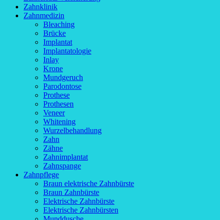
Zahnklinik
Zahnmedizin
Bleaching
Brücke
Implantat
Implantatologie
Inlay
Krone
Mundgeruch
Parodontose
Prothese
Prothesen
Veneer
Whitening
Wurzelbehandlung
Zahn
Zähne
Zahnimplantat
Zahnspange
Zahnpflege
Braun elektrische Zahnbürste
Braun Zahnbürste
Elektrische Zahnbürste
Elektrische Zahnbürsten
Munddusche