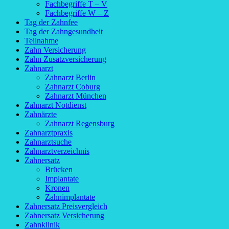
Fachbegriffe T – V
Fachbegriffe W – Z
Tag der Zahnfee
Tag der Zahngesundheit
Teilnahme
Zahn Versicherung
Zahn Zusatzversicherung
Zahnarzt
Zahnarzt Berlin
Zahnarzt Coburg
Zahnarzt München
Zahnarzt Notdienst
Zahnärzte
Zahnarzt Regensburg
Zahnarztpraxis
Zahnarztsuche
Zahnarztverzeichnis
Zahnersatz
Brücken
Implantate
Kronen
Zahnimplantate
Zahnersatz Preisvergleich
Zahnersatz Versicherung
Zahnklinik