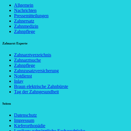
Allgemein
Nachrichten
Pressemitteilungen
Zahnersatz
Zahnmedizin
Zahnpflege
Zahnarzt Experte
Zahnarztverzeichnis
Zahnarztsuche
Zahnpflege
Zahnzusatzversicherung
Notdienst
Inlay
Braun elektrische Zahnbürste
Tag der Zahngesundheit
Seiten
Datenschutz
Impressum
Kieferorthopädie
Lexikon: zahnärztliche Fachausdrücke