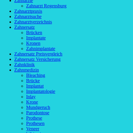
Zahnärzte
Zahnarzt Regensburg
Zahnarztpraxis
Zahnarztsuche
Zahnarztverzeichnis
Zahnersatz
Brücken
Implantate
Kronen
Zahnimplantate
Zahnersatz Preisvergleich
Zahnersatz Versicherung
Zahnklinik
Zahnmedizin
Bleaching
Brücke
Implantat
Implantatologie
Inlay
Krone
Mundgeruch
Parodontose
Prothese
Prothesen
Veneer