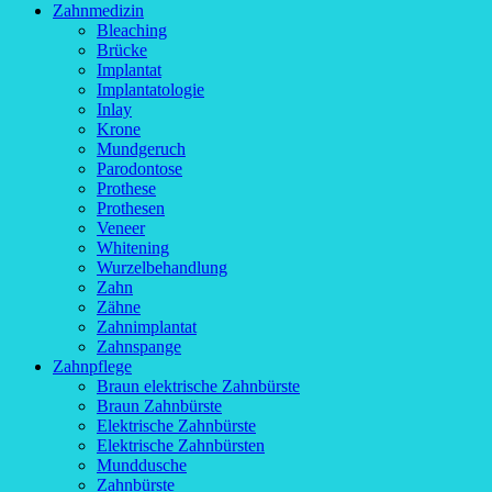
Zahnmedizin
Bleaching
Brücke
Implantat
Implantatologie
Inlay
Krone
Mundgeruch
Parodontose
Prothese
Prothesen
Veneer
Whitening
Wurzelbehandlung
Zahn
Zähne
Zahnimplantat
Zahnspange
Zahnpflege
Braun elektrische Zahnbürste
Braun Zahnbürste
Elektrische Zahnbürste
Elektrische Zahnbürsten
Munddusche
Zahnbürste