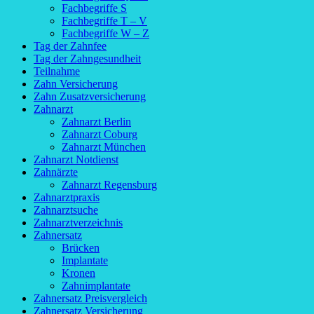
Fachbegriffe S
Fachbegriffe T – V
Fachbegriffe W – Z
Tag der Zahnfee
Tag der Zahngesundheit
Teilnahme
Zahn Versicherung
Zahn Zusatzversicherung
Zahnarzt
Zahnarzt Berlin
Zahnarzt Coburg
Zahnarzt München
Zahnarzt Notdienst
Zahnärzte
Zahnarzt Regensburg
Zahnarztpraxis
Zahnarztsuche
Zahnarztverzeichnis
Zahnersatz
Brücken
Implantate
Kronen
Zahnimplantate
Zahnersatz Preisvergleich
Zahnersatz Versicherung