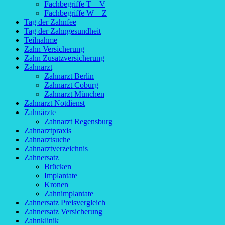
Fachbegriffe T – V
Fachbegriffe W – Z
Tag der Zahnfee
Tag der Zahngesundheit
Teilnahme
Zahn Versicherung
Zahn Zusatzversicherung
Zahnarzt
Zahnarzt Berlin
Zahnarzt Coburg
Zahnarzt München
Zahnarzt Notdienst
Zahnärzte
Zahnarzt Regensburg
Zahnarztpraxis
Zahnarztsuche
Zahnarztverzeichnis
Zahnersatz
Brücken
Implantate
Kronen
Zahnimplantate
Zahnersatz Preisvergleich
Zahnersatz Versicherung
Zahnklinik