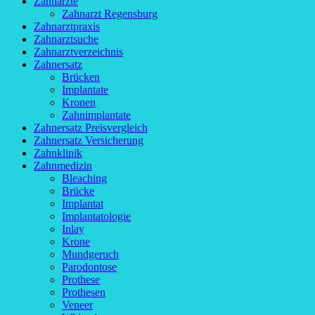
Zahnärzte
Zahnarzt Regensburg
Zahnarztpraxis
Zahnarztsuche
Zahnarztverzeichnis
Zahnersatz
Brücken
Implantate
Kronen
Zahnimplantate
Zahnersatz Preisvergleich
Zahnersatz Versicherung
Zahnklinik
Zahnmedizin
Bleaching
Brücke
Implantat
Implantatologie
Inlay
Krone
Mundgeruch
Parodontose
Prothese
Prothesen
Veneer