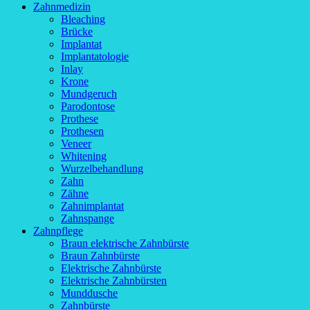
Zahnmedizin
Bleaching
Brücke
Implantat
Implantatologie
Inlay
Krone
Mundgeruch
Parodontose
Prothese
Prothesen
Veneer
Whitening
Wurzelbehandlung
Zahn
Zähne
Zahnimplantat
Zahnspange
Zahnpflege
Braun elektrische Zahnbürste
Braun Zahnbürste
Elektrische Zahnbürste
Elektrische Zahnbürsten
Munddusche
Zahnbürste