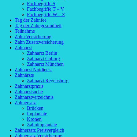
Fachbegriffe S
Fachbegriffe T – V
Fachbegriffe W – Z
Tag der Zahnfee
Tag der Zahngesundheit
Teilnahme
Zahn Versicherung
Zahn Zusatzversicherung
Zahnarzt
Zahnarzt Berlin
Zahnarzt Coburg
Zahnarzt München
Zahnarzt Notdienst
Zahnärzte
Zahnarzt Regensburg
Zahnarztpraxis
Zahnarztsuche
Zahnarztverzeichnis
Zahnersatz
Brücken
Implantate
Kronen
Zahnimplantate
Zahnersatz Preisvergleich
Zahnersatz Versicherung