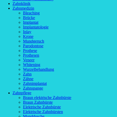
Zahnklinik
Zahnmedizin
Bleaching
Brücke
Implantat
Implantatologie
Inlay
Krone
Mundgeruch
Parodontose
Prothese
Prothesen
Veneer
Whitening
Wurzelbehandlung
Zahn
Zähne
Zahnimplantat
Zahnspange
Zahnpflege
Braun elektrische Zahnbürste
Braun Zahnbürste
Elektrische Zahnbürste
Elektrische Zahnbürsten
Munddusche