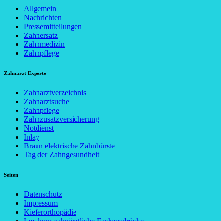
Allgemein
Nachrichten
Pressemitteilungen
Zahnersatz
Zahnmedizin
Zahnpflege
Zahnarzt Experte
Zahnarztverzeichnis
Zahnarztsuche
Zahnpflege
Zahnzusatzversicherung
Notdienst
Inlay
Braun elektrische Zahnbürste
Tag der Zahngesundheit
Seiten
Datenschutz
Impressum
Kieferorthopädie
Lexikon: zahnärztliche Fachausdrücke