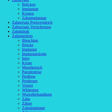
Brücken
Implantate
Kronen
Zahnimplantate
Zahnersatz Preisvergleich
Zahnersatz Versicherung
Zahnklinik
Zahnmedizin
Bleaching
Brücke
Implantat
Implantatologie
Inlay
Krone
Mundgeruch
Parodontose
Prothese
Prothesen
Veneer
Whitening
Wurzelbehandlung
Zahn
Zähne
Zahnimplantat