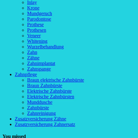
Inlay
Krone
Mundgeruch
Parodontose
Prothese
Prothesen
Veneer
Whitening
Wurzelbehandlung
Zahn
Zähne
Zahnimplantat
Zahnspange
Zahnpflege
Braun elektrische Zahnbürste
Braun Zahnbürste
Elektrische Zahnbürste
Elektrische Zahnbürsten
Munddusche
Zahnbürste
Zahnreinigung
Zusatzversicherung Zähne
Zusatzversicherung Zahnersatz
You missed