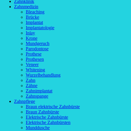
Zahnklinik
Zahnmedizin
Bleaching
Brücke
Implantat
Implantatologie
Inlay
Krone
Mundgeruch
Parodontose
Prothese
Prothesen
Veneer
Whitening
Wurzelbehandlung
Zahn
Zähne
Zahnimplantat
Zahnspange
Zahnpflege
Braun elektrische Zahnbürste
Braun Zahnbürste
Elektrische Zahnbürste
Elektrische Zahnbürsten
Munddusche