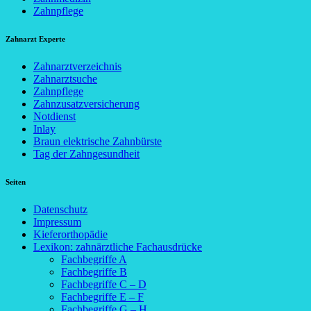
Zahnpflege
Zahnarzt Experte
Zahnarztverzeichnis
Zahnarztsuche
Zahnpflege
Zahnzusatzversicherung
Notdienst
Inlay
Braun elektrische Zahnbürste
Tag der Zahngesundheit
Seiten
Datenschutz
Impressum
Kieferorthopädie
Lexikon: zahnärztliche Fachausdrücke
Fachbegriffe A
Fachbegriffe B
Fachbegriffe C – D
Fachbegriffe E – F
Fachbegriffe G – H