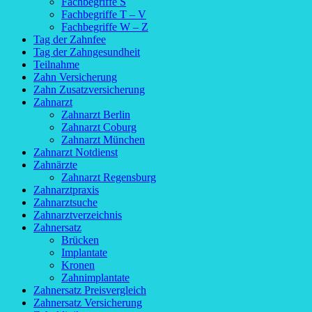
Fachbegriffe S
Fachbegriffe T – V
Fachbegriffe W – Z
Tag der Zahnfee
Tag der Zahngesundheit
Teilnahme
Zahn Versicherung
Zahn Zusatzversicherung
Zahnarzt
Zahnarzt Berlin
Zahnarzt Coburg
Zahnarzt München
Zahnarzt Notdienst
Zahnärzte
Zahnarzt Regensburg
Zahnarztpraxis
Zahnarztsuche
Zahnarztverzeichnis
Zahnersatz
Brücken
Implantate
Kronen
Zahnimplantate
Zahnersatz Preisvergleich
Zahnersatz Versicherung