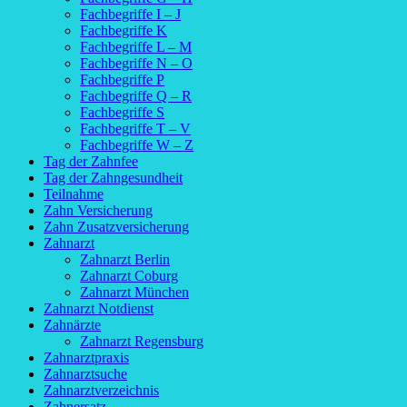
Fachbegriffe I – J
Fachbegriffe K
Fachbegriffe L – M
Fachbegriffe N – O
Fachbegriffe P
Fachbegriffe Q – R
Fachbegriffe S
Fachbegriffe T – V
Fachbegriffe W – Z
Tag der Zahnfee
Tag der Zahngesundheit
Teilnahme
Zahn Versicherung
Zahn Zusatzversicherung
Zahnarzt
Zahnarzt Berlin
Zahnarzt Coburg
Zahnarzt München
Zahnarzt Notdienst
Zahnärzte
Zahnarzt Regensburg
Zahnarztpraxis
Zahnarztsuche
Zahnarztverzeichnis
Zahnersatz