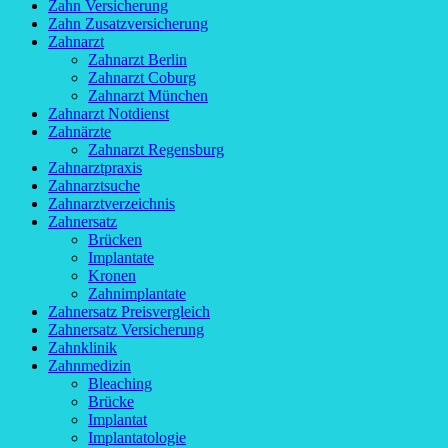
Zahn Versicherung
Zahn Zusatzversicherung
Zahnarzt
Zahnarzt Berlin
Zahnarzt Coburg
Zahnarzt München
Zahnarzt Notdienst
Zahnärzte
Zahnarzt Regensburg
Zahnarztpraxis
Zahnarztsuche
Zahnarztverzeichnis
Zahnersatz
Brücken
Implantate
Kronen
Zahnimplantate
Zahnersatz Preisvergleich
Zahnersatz Versicherung
Zahnklinik
Zahnmedizin
Bleaching
Brücke
Implantat
Implantatologie