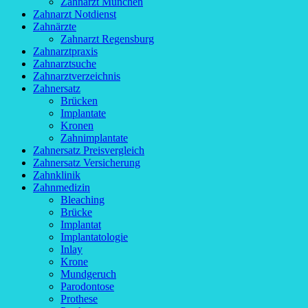
Zahnarzt München
Zahnarzt Notdienst
Zahnärzte
Zahnarzt Regensburg
Zahnarztpraxis
Zahnarztsuche
Zahnarztverzeichnis
Zahnersatz
Brücken
Implantate
Kronen
Zahnimplantate
Zahnersatz Preisvergleich
Zahnersatz Versicherung
Zahnklinik
Zahnmedizin
Bleaching
Brücke
Implantat
Implantatologie
Inlay
Krone
Mundgeruch
Parodontose
Prothese