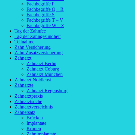
Fachbegriffe P
Fachbegriffe Q – R
Fachbegriffe S
Fachbegriffe T – V
Fachbegriffe W – Z
Tag der Zahnfee
Tag der Zahngesundheit
Teilnahme
Zahn Versicherung
Zahn Zusatzversicherung
Zahnarzt
Zahnarzt Berlin
Zahnarzt Coburg
Zahnarzt München
Zahnarzt Notdienst
Zahnärzte
Zahnarzt Regensburg
Zahnarztpraxis
Zahnarztsuche
Zahnarztverzeichnis
Zahnersatz
Brücken
Implantate
Kronen
Zahnimplantate