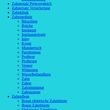
Zahnersatz Preisvergleich
Zahnersatz Versicherung
Zahnklinik
Zahnmedizin
Bleaching
Brücke
Implantat
Implantatologie
Inlay
Krone
Mundgeruch
Parodontose
Prothese
Prothesen
Veneer
Whitening
Wurzelbehandlung
Zahn
Zähne
Zahnimplantat
Zahnspange
Zahnpflege
Braun elektrische Zahnbürste
Braun Zahnbürste
Elektrische Zahnbürste