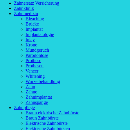
Zahnersatz Versicherung
Zahnklinik
Zahnmedizin
Bleaching
Brücke
Implantat
Implantatologie
Inlay
Krone
Mundgeruch
Parodontose
Prothese
Prothesen
Veneer
Whitening
Wurzelbehandlung
Zahn
Zähne
Zahnimplantat
Zahnspange
Zahnpflege
Braun elektrische Zahnbürste
Braun Zahnbürste
Elektrische Zahnbürste
Elektrische Zahnbürsten