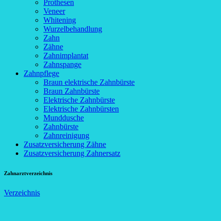
Prothesen
Veneer
Whitening
Wurzelbehandlung
Zahn
Zähne
Zahnimplantat
Zahnspange
Zahnpflege
Braun elektrische Zahnbürste
Braun Zahnbürste
Elektrische Zahnbürste
Elektrische Zahnbürsten
Munddusche
Zahnbürste
Zahnreinigung
Zusatzversicherung Zähne
Zusatzversicherung Zahnersatz
Zahnarztverzeichnis
Verzeichnis