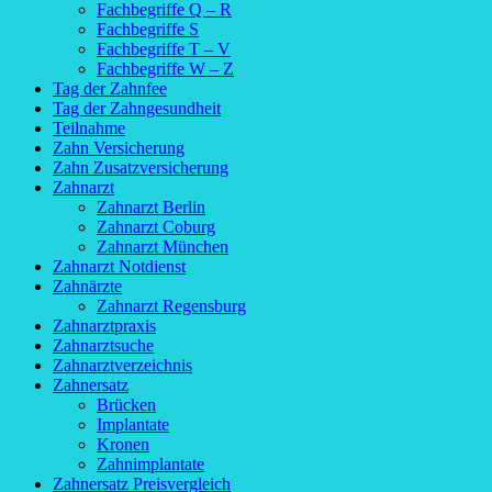
Fachbegriffe Q – R
Fachbegriffe S
Fachbegriffe T – V
Fachbegriffe W – Z
Tag der Zahnfee
Tag der Zahngesundheit
Teilnahme
Zahn Versicherung
Zahn Zusatzversicherung
Zahnarzt
Zahnarzt Berlin
Zahnarzt Coburg
Zahnarzt München
Zahnarzt Notdienst
Zahnärzte
Zahnarzt Regensburg
Zahnarztpraxis
Zahnarztsuche
Zahnarztverzeichnis
Zahnersatz
Brücken
Implantate
Kronen
Zahnimplantate
Zahnersatz Preisvergleich