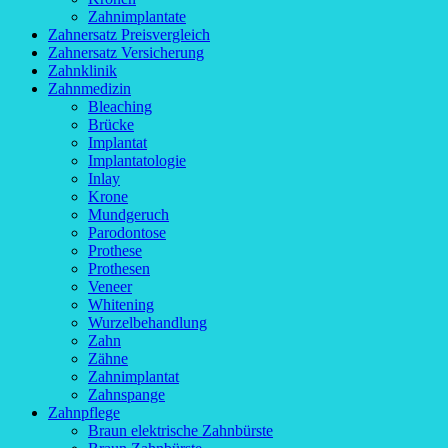
Zahnimplantate
Zahnersatz Preisvergleich
Zahnersatz Versicherung
Zahnklinik
Zahnmedizin
Bleaching
Brücke
Implantat
Implantatologie
Inlay
Krone
Mundgeruch
Parodontose
Prothese
Prothesen
Veneer
Whitening
Wurzelbehandlung
Zahn
Zähne
Zahnimplantat
Zahnspange
Zahnpflege
Braun elektrische Zahnbürste