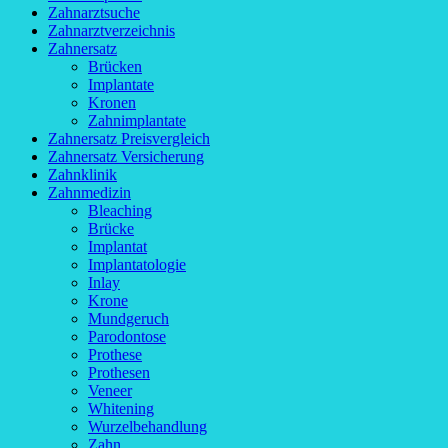
Zahnarztsuche
Zahnarztverzeichnis
Zahnersatz
Brücken
Implantate
Kronen
Zahnimplantate
Zahnersatz Preisvergleich
Zahnersatz Versicherung
Zahnklinik
Zahnmedizin
Bleaching
Brücke
Implantat
Implantatologie
Inlay
Krone
Mundgeruch
Parodontose
Prothese
Prothesen
Veneer
Whitening
Wurzelbehandlung
Zahn