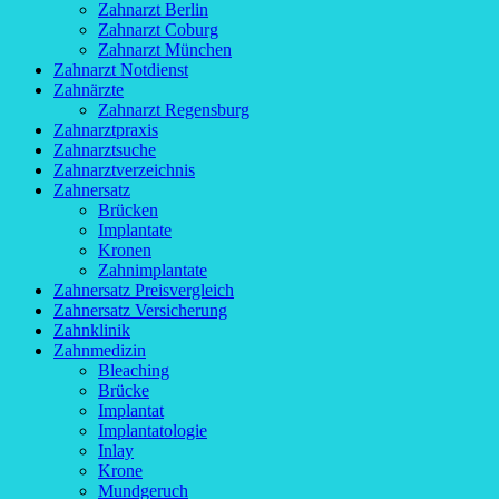
Zahnarzt Berlin
Zahnarzt Coburg
Zahnarzt München
Zahnarzt Notdienst
Zahnärzte
Zahnarzt Regensburg
Zahnarztpraxis
Zahnarztsuche
Zahnarztverzeichnis
Zahnersatz
Brücken
Implantate
Kronen
Zahnimplantate
Zahnersatz Preisvergleich
Zahnersatz Versicherung
Zahnklinik
Zahnmedizin
Bleaching
Brücke
Implantat
Implantatologie
Inlay
Krone
Mundgeruch