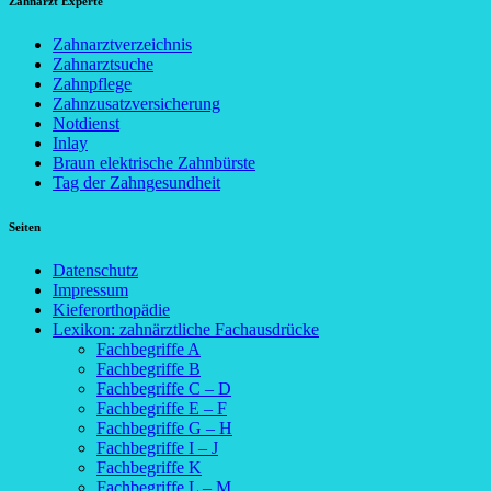
Zahnarzt Experte
Zahnarztverzeichnis
Zahnarztsuche
Zahnpflege
Zahnzusatzversicherung
Notdienst
Inlay
Braun elektrische Zahnbürste
Tag der Zahngesundheit
Seiten
Datenschutz
Impressum
Kieferorthopädie
Lexikon: zahnärztliche Fachausdrücke
Fachbegriffe A
Fachbegriffe B
Fachbegriffe C – D
Fachbegriffe E – F
Fachbegriffe G – H
Fachbegriffe I – J
Fachbegriffe K
Fachbegriffe L – M