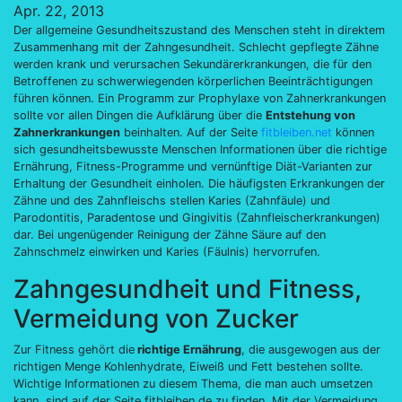
Apr. 22, 2013
Der allgemeine Gesundheitszustand des Menschen steht in direktem
Zusammenhang mit der Zahngesundheit. Schlecht gepflegte Zähne
werden krank und verursachen Sekundärerkrankungen, die für den
Betroffenen zu schwerwiegenden körperlichen Beeinträchtigungen
führen können. Ein Programm zur Prophylaxe von Zahnerkrankungen
sollte vor allen Dingen die Aufklärung über die
Entstehung von
Zahnerkrankungen
beinhalten. Auf der Seite
fitbleiben.net
können
sich gesundheitsbewusste Menschen Informationen über die richtige
Ernährung, Fitness-Programme und vernünftige Diät-Varianten zur
Erhaltung der Gesundheit einholen. Die häufigsten Erkrankungen der
Zähne und des Zahnfleischs stellen Karies (Zahnfäule) und
Parodontitis, Paradentose und Gingivitis (Zahnfleischerkrankungen)
dar. Bei ungenügender Reinigung der Zähne Säure auf den
Zahnschmelz einwirken und Karies (Fäulnis) hervorrufen.
Zahngesundheit und Fitness,
Vermeidung von Zucker
Zur Fitness gehört die
richtige Ernährung
, die ausgewogen aus der
richtigen Menge Kohlenhydrate, Eiweiß und Fett bestehen sollte.
Wichtige Informationen zu diesem Thema, die man auch umsetzen
kann, sind auf der Seite fitbleiben.de zu finden. Mit der Vermeidung