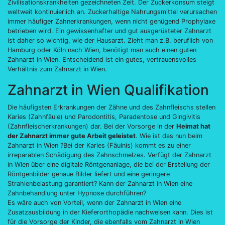
Zivilisationskrankheiten gezeichneten Zeit. Der Zuckerkonsum steigt
weltweit kontinuierlich an. Zuckerhaltige Nahrungsmittel verursachen
immer häufiger Zahnerkrankungen, wenn nicht genügend Prophylaxe
betrieben wird. Ein gewissenhafter und gut ausgerüsteter Zahnarzt
ist daher so wichtig, wie der Hausarzt. Zieht man z.B. beruflich von
Hamburg oder Köln nach Wien, benötigt man auch einen guten
Zahnarzt in Wien. Entscheidend ist ein gutes, vertrauensvolles
Verhältnis zum Zahnarzt in Wien.
Zahnarzt in Wien Qualifikation
Die häufigsten Erkrankungen der Zähne und des Zahnfleischs stellen
Karies (Zahnfäule) und Parodontitis, Paradentose und Gingivitis
(Zahnfleischerkrankungen) dar. Bei der Vorsorge in der
Heimat hat
der Zahnarzt immer gute Arbeit geleistet
. Wie ist das nun beim
Zahnarzt in Wien ?Bei der Karies (Fäulnis) kommt es zu einer
irreparablen Schädigung des Zahnschmelzes. Verfügt der Zahnarzt
in Wien über eine digitale Röntgenanlage, die bei der Erstellung der
Röntgenbilder genaue Bilder liefert und eine geringere
Strahlenbelastung garantiert? Kann der Zahnarzt in Wien eine
Zahnbehandlung unter Hypnose durchführen?
Es wäre auch von Vorteil, wenn der Zahnarzt in Wien eine
Zusatzausbildung in der Kieferorthopädie nachweisen kann. Dies ist
für die Vorsorge der Kinder, die ebenfalls vom Zahnarzt in Wien