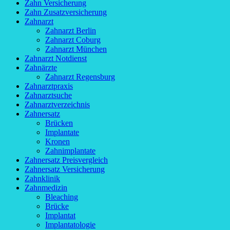
Zahn Versicherung
Zahn Zusatzversicherung
Zahnarzt
Zahnarzt Berlin
Zahnarzt Coburg
Zahnarzt München
Zahnarzt Notdienst
Zahnärzte
Zahnarzt Regensburg
Zahnarztpraxis
Zahnarztsuche
Zahnarztverzeichnis
Zahnersatz
Brücken
Implantate
Kronen
Zahnimplantate
Zahnersatz Preisvergleich
Zahnersatz Versicherung
Zahnklinik
Zahnmedizin
Bleaching
Brücke
Implantat
Implantatologie