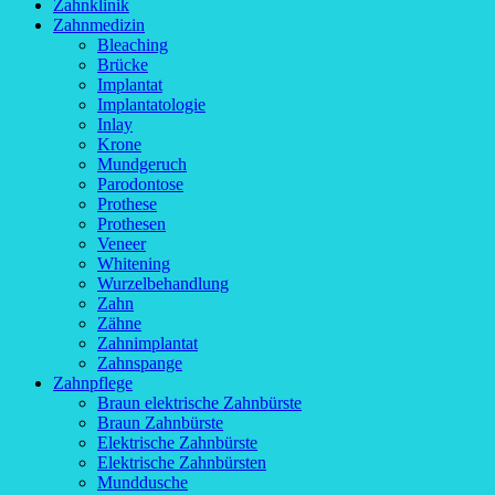
Zahnklinik
Zahnmedizin
Bleaching
Brücke
Implantat
Implantatologie
Inlay
Krone
Mundgeruch
Parodontose
Prothese
Prothesen
Veneer
Whitening
Wurzelbehandlung
Zahn
Zähne
Zahnimplantat
Zahnspange
Zahnpflege
Braun elektrische Zahnbürste
Braun Zahnbürste
Elektrische Zahnbürste
Elektrische Zahnbürsten
Munddusche