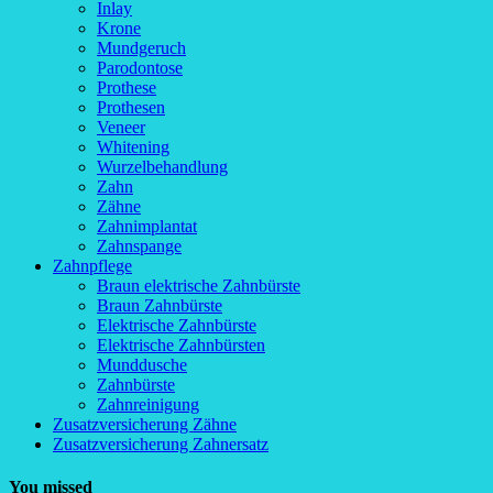
Inlay
Krone
Mundgeruch
Parodontose
Prothese
Prothesen
Veneer
Whitening
Wurzelbehandlung
Zahn
Zähne
Zahnimplantat
Zahnspange
Zahnpflege
Braun elektrische Zahnbürste
Braun Zahnbürste
Elektrische Zahnbürste
Elektrische Zahnbürsten
Munddusche
Zahnbürste
Zahnreinigung
Zusatzversicherung Zähne
Zusatzversicherung Zahnersatz
You missed