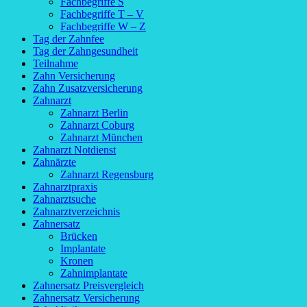
Fachbegriffe S
Fachbegriffe T – V
Fachbegriffe W – Z
Tag der Zahnfee
Tag der Zahngesundheit
Teilnahme
Zahn Versicherung
Zahn Zusatzversicherung
Zahnarzt
Zahnarzt Berlin
Zahnarzt Coburg
Zahnarzt München
Zahnarzt Notdienst
Zahnärzte
Zahnarzt Regensburg
Zahnarztpraxis
Zahnarztsuche
Zahnarztverzeichnis
Zahnersatz
Brücken
Implantate
Kronen
Zahnimplantate
Zahnersatz Preisvergleich
Zahnersatz Versicherung