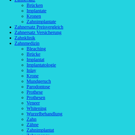
Brücken
Implantate
Kronen
Zahnimplantate
Zahnersatz Preisvergleich
Zahnersatz Versicherung
Zahnklinik
Zahnmedizin
Bleaching
Brücke
Implantat
Implantatologie
Inlay
Krone
Mundgeruch
Parodontose
Prothese
Prothesen
Veneer
Whitening
Wurzelbehandlung
Zahn
Zähne
Zahnimplantat