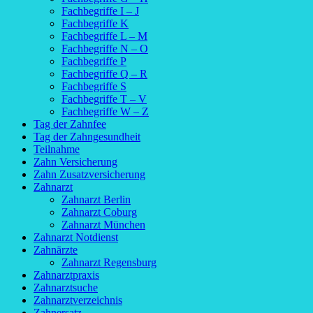
Fachbegriffe I – J
Fachbegriffe K
Fachbegriffe L – M
Fachbegriffe N – O
Fachbegriffe P
Fachbegriffe Q – R
Fachbegriffe S
Fachbegriffe T – V
Fachbegriffe W – Z
Tag der Zahnfee
Tag der Zahngesundheit
Teilnahme
Zahn Versicherung
Zahn Zusatzversicherung
Zahnarzt
Zahnarzt Berlin
Zahnarzt Coburg
Zahnarzt München
Zahnarzt Notdienst
Zahnärzte
Zahnarzt Regensburg
Zahnarztpraxis
Zahnarztsuche
Zahnarztverzeichnis
Zahnersatz