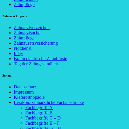
Zahnpflege
Zahnarzt Experte
Zahnarztverzeichnis
Zahnarztsuche
Zahnpflege
Zahnzusatzversicherung
Notdienst
Inlay
Braun elektrische Zahnbürste
Tag der Zahngesundheit
Seiten
Datenschutz
Impressum
Kieferorthopädie
Lexikon: zahnärztliche Fachausdrücke
Fachbegriffe A
Fachbegriffe B
Fachbegriffe C – D
Fachbegriffe E – F
Fachbegriffe G – H