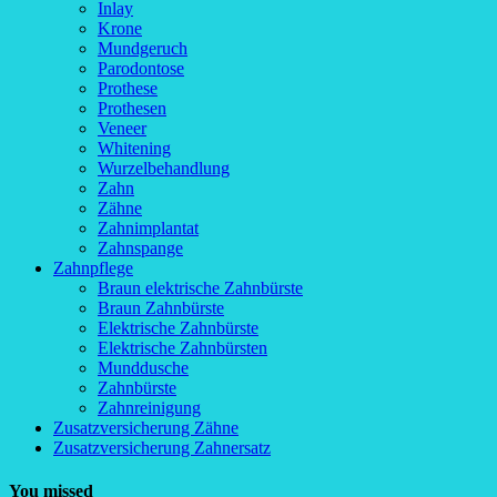
Inlay
Krone
Mundgeruch
Parodontose
Prothese
Prothesen
Veneer
Whitening
Wurzelbehandlung
Zahn
Zähne
Zahnimplantat
Zahnspange
Zahnpflege
Braun elektrische Zahnbürste
Braun Zahnbürste
Elektrische Zahnbürste
Elektrische Zahnbürsten
Munddusche
Zahnbürste
Zahnreinigung
Zusatzversicherung Zähne
Zusatzversicherung Zahnersatz
You missed