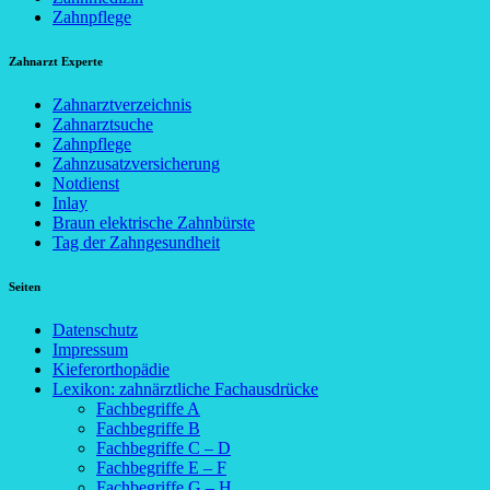
Zahnpflege
Zahnarzt Experte
Zahnarztverzeichnis
Zahnarztsuche
Zahnpflege
Zahnzusatzversicherung
Notdienst
Inlay
Braun elektrische Zahnbürste
Tag der Zahngesundheit
Seiten
Datenschutz
Impressum
Kieferorthopädie
Lexikon: zahnärztliche Fachausdrücke
Fachbegriffe A
Fachbegriffe B
Fachbegriffe C – D
Fachbegriffe E – F
Fachbegriffe G – H