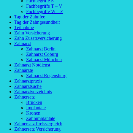
Fachbegriffe S
Fachbegriffe T – V
Fachbegriffe W – Z
Tag der Zahnfee
Tag der Zahngesundheit
Teilnahme
Zahn Versicherung
Zahn Zusatzversicherung
Zahnarzt
Zahnarzt Berlin
Zahnarzt Coburg
Zahnarzt München
Zahnarzt Notdienst
Zahnärzte
Zahnarzt Regensburg
Zahnarztpraxis
Zahnarztsuche
Zahnarztverzeichnis
Zahnersatz
Brücken
Implantate
Kronen
Zahnimplantate
Zahnersatz Preisvergleich
Zahnersatz Versicherung