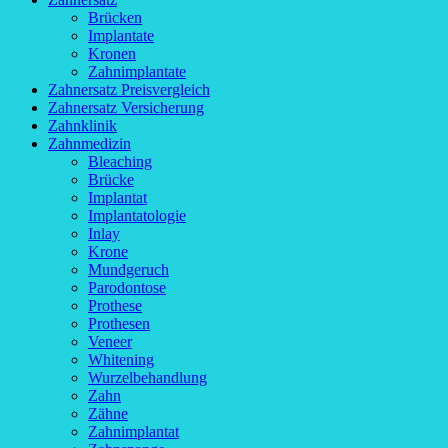
Brücken
Implantate
Kronen
Zahnimplantate
Zahnersatz Preisvergleich
Zahnersatz Versicherung
Zahnklinik
Zahnmedizin
Bleaching
Brücke
Implantat
Implantatologie
Inlay
Krone
Mundgeruch
Parodontose
Prothese
Prothesen
Veneer
Whitening
Wurzelbehandlung
Zahn
Zähne
Zahnimplantat