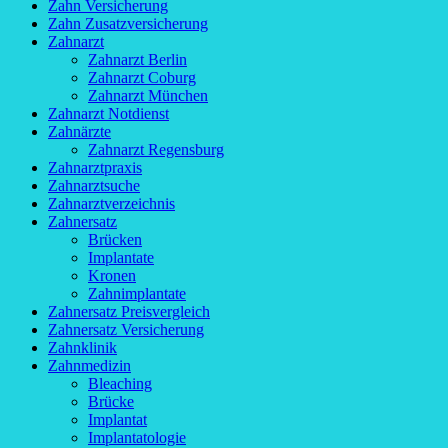
Zahn Versicherung
Zahn Zusatzversicherung
Zahnarzt
Zahnarzt Berlin
Zahnarzt Coburg
Zahnarzt München
Zahnarzt Notdienst
Zahnärzte
Zahnarzt Regensburg
Zahnarztpraxis
Zahnarztsuche
Zahnarztverzeichnis
Zahnersatz
Brücken
Implantate
Kronen
Zahnimplantate
Zahnersatz Preisvergleich
Zahnersatz Versicherung
Zahnklinik
Zahnmedizin
Bleaching
Brücke
Implantat
Implantatologie