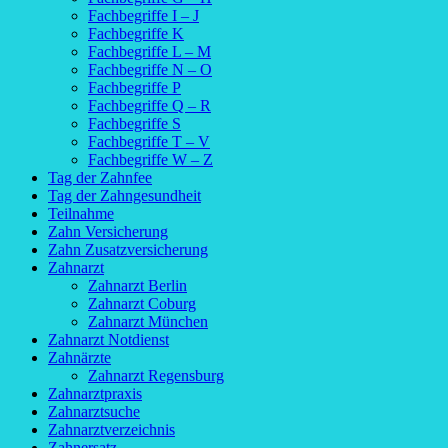
Fachbegriffe I – J
Fachbegriffe K
Fachbegriffe L – M
Fachbegriffe N – O
Fachbegriffe P
Fachbegriffe Q – R
Fachbegriffe S
Fachbegriffe T – V
Fachbegriffe W – Z
Tag der Zahnfee
Tag der Zahngesundheit
Teilnahme
Zahn Versicherung
Zahn Zusatzversicherung
Zahnarzt
Zahnarzt Berlin
Zahnarzt Coburg
Zahnarzt München
Zahnarzt Notdienst
Zahnärzte
Zahnarzt Regensburg
Zahnarztpraxis
Zahnarztsuche
Zahnarztverzeichnis
Zahnersatz