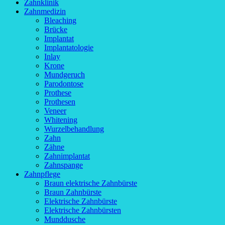
Zahnklinik
Zahnmedizin
Bleaching
Brücke
Implantat
Implantatologie
Inlay
Krone
Mundgeruch
Parodontose
Prothese
Prothesen
Veneer
Whitening
Wurzelbehandlung
Zahn
Zähne
Zahnimplantat
Zahnspange
Zahnpflege
Braun elektrische Zahnbürste
Braun Zahnbürste
Elektrische Zahnbürste
Elektrische Zahnbürsten
Munddusche