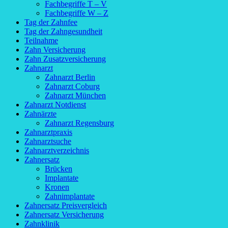
Fachbegriffe T – V
Fachbegriffe W – Z
Tag der Zahnfee
Tag der Zahngesundheit
Teilnahme
Zahn Versicherung
Zahn Zusatzversicherung
Zahnarzt
Zahnarzt Berlin
Zahnarzt Coburg
Zahnarzt München
Zahnarzt Notdienst
Zahnärzte
Zahnarzt Regensburg
Zahnarztpraxis
Zahnarztsuche
Zahnarztverzeichnis
Zahnersatz
Brücken
Implantate
Kronen
Zahnimplantate
Zahnersatz Preisvergleich
Zahnersatz Versicherung
Zahnklinik