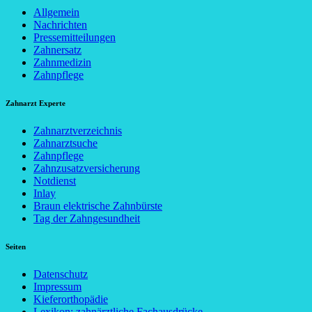
Allgemein
Nachrichten
Pressemitteilungen
Zahnersatz
Zahnmedizin
Zahnpflege
Zahnarzt Experte
Zahnarztverzeichnis
Zahnarztsuche
Zahnpflege
Zahnzusatzversicherung
Notdienst
Inlay
Braun elektrische Zahnbürste
Tag der Zahngesundheit
Seiten
Datenschutz
Impressum
Kieferorthopädie
Lexikon: zahnärztliche Fachausdrücke