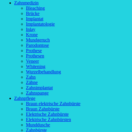
Zahnmedizin
Bleaching
Brücke
Implantat
Implantatologie
Inlay
Krone
Mundgeruch
Parodontose
Prothese
Prothesen
Veneer
Whitening
Wurzelbehandlung
Zahn
Zähne
Zahnimplantat
Zahnspange
Zahnpflege
Braun elektrische Zahnbürste
Braun Zahnbürste
Elektrische Zahnbürste
Elektrische Zahnbürsten
Munddusche
Zahnbürste