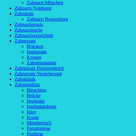
Zahnarzt München
Zahnarzt Notdienst
Zahnärzte
Zahnarzt Regensburg
Zahnarztpraxis
Zahnarztsuche
Zahnarztverzeichnis
Zahnersatz
Brücken
Implantate
Kronen
Zahnimplantate
Zahnersatz Preisvergleich
Zahnersatz Versicherung
Zahnklinik
Zahnmedizin
Bleaching
Brücke
Implantat
Implantatologie
Inlay
Krone
Mundgeruch
Parodontose
Prothese