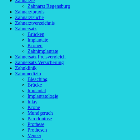
Zahnärzte
Zahnarzt Regensburg
Zahnarztpraxis
Zahnarztsuche
Zahnarztverzeichnis
Zahnersatz
Brücken
Implantate
Kronen
Zahnimplantate
Zahnersatz Preisvergleich
Zahnersatz Versicherung
Zahnklinik
Zahnmedizin
Bleaching
Brücke
Implantat
Implantatologie
Inlay
Krone
Mundgeruch
Parodontose
Prothese
Prothesen
Veneer