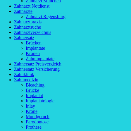
Zahnarzt München
Zahnarzt Notdienst
Zahnärzte
Zahnarzt Regensburg
Zahnarztpraxis
Zahnarztsuche
Zahnarztverzeichnis
Zahnersatz
Brücken
Implantate
Kronen
Zahnimplantate
Zahnersatz Preisvergleich
Zahnersatz Versicherung
Zahnklinik
Zahnmedizin
Bleaching
Brücke
Implantat
Implantatologie
Inlay
Krone
Mundgeruch
Parodontose
Prothese