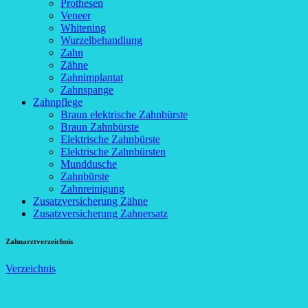
Prothesen
Veneer
Whitening
Wurzelbehandlung
Zahn
Zähne
Zahnimplantat
Zahnspange
Zahnpflege
Braun elektrische Zahnbürste
Braun Zahnbürste
Elektrische Zahnbürste
Elektrische Zahnbürsten
Munddusche
Zahnbürste
Zahnreinigung
Zusatzversicherung Zähne
Zusatzversicherung Zahnersatz
Zahnarztverzeichnis
Verzeichnis