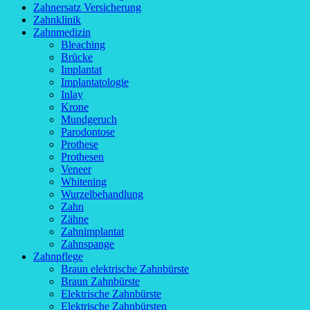
Zahnersatz Versicherung
Zahnklinik
Zahnmedizin
Bleaching
Brücke
Implantat
Implantatologie
Inlay
Krone
Mundgeruch
Parodontose
Prothese
Prothesen
Veneer
Whitening
Wurzelbehandlung
Zahn
Zähne
Zahnimplantat
Zahnspange
Zahnpflege
Braun elektrische Zahnbürste
Braun Zahnbürste
Elektrische Zahnbürste
Elektrische Zahnbürsten