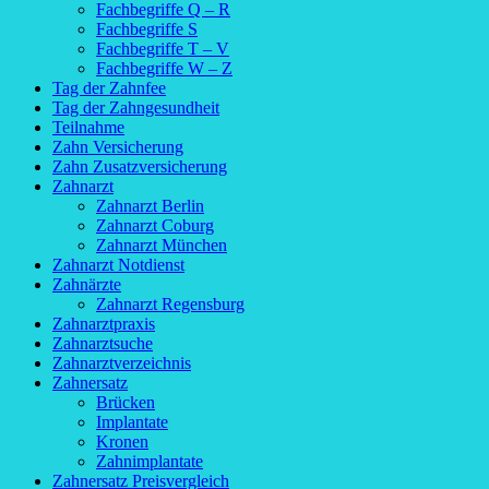
Fachbegriffe Q – R
Fachbegriffe S
Fachbegriffe T – V
Fachbegriffe W – Z
Tag der Zahnfee
Tag der Zahngesundheit
Teilnahme
Zahn Versicherung
Zahn Zusatzversicherung
Zahnarzt
Zahnarzt Berlin
Zahnarzt Coburg
Zahnarzt München
Zahnarzt Notdienst
Zahnärzte
Zahnarzt Regensburg
Zahnarztpraxis
Zahnarztsuche
Zahnarztverzeichnis
Zahnersatz
Brücken
Implantate
Kronen
Zahnimplantate
Zahnersatz Preisvergleich