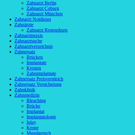
Zahnarzt Berlin
Zahnarzt Coburg
Zahnarzt München
Zahnarzt Notdienst
Zahnärzte
Zahnarzt Regensburg
Zahnarztpraxis
Zahnarztsuche
Zahnarztverzeichnis
Zahnersatz
Brücken
Implantate
Kronen
Zahnimplantate
Zahnersatz Preisvergleich
Zahnersatz Versicherung
Zahnklinik
Zahnmedizin
Bleaching
Brücke
Implantat
Implantatologie
Inlay
Krone
Mundgeruch