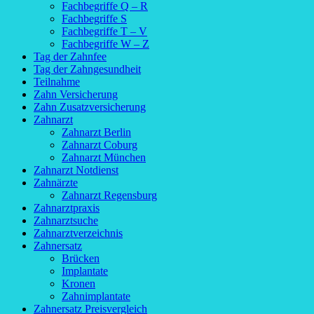
Fachbegriffe Q – R
Fachbegriffe S
Fachbegriffe T – V
Fachbegriffe W – Z
Tag der Zahnfee
Tag der Zahngesundheit
Teilnahme
Zahn Versicherung
Zahn Zusatzversicherung
Zahnarzt
Zahnarzt Berlin
Zahnarzt Coburg
Zahnarzt München
Zahnarzt Notdienst
Zahnärzte
Zahnarzt Regensburg
Zahnarztpraxis
Zahnarztsuche
Zahnarztverzeichnis
Zahnersatz
Brücken
Implantate
Kronen
Zahnimplantate
Zahnersatz Preisvergleich