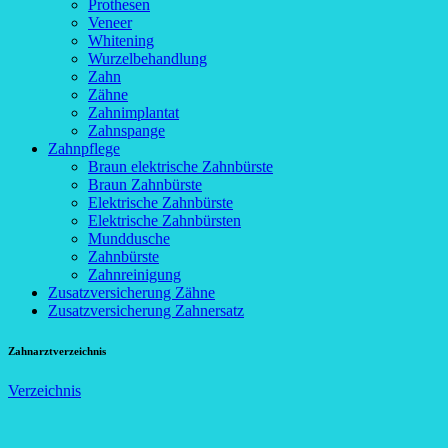
Prothesen
Veneer
Whitening
Wurzelbehandlung
Zahn
Zähne
Zahnimplantat
Zahnspange
Zahnpflege
Braun elektrische Zahnbürste
Braun Zahnbürste
Elektrische Zahnbürste
Elektrische Zahnbürsten
Munddusche
Zahnbürste
Zahnreinigung
Zusatzversicherung Zähne
Zusatzversicherung Zahnersatz
Zahnarztverzeichnis
Verzeichnis