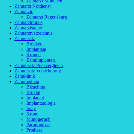
Zahnarzt München
Zahnarzt Notdienst
Zahnärzte
Zahnarzt Regensburg
Zahnarztpraxis
Zahnarztsuche
Zahnarztverzeichnis
Zahnersatz
Brücken
Implantate
Kronen
Zahnimplantate
Zahnersatz Preisvergleich
Zahnersatz Versicherung
Zahnklinik
Zahnmedizin
Bleaching
Brücke
Implantat
Implantatologie
Inlay
Krone
Mundgeruch
Parodontose
Prothese