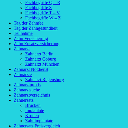
Fachbegriffe Q – R
Fachbegriffe S
Fachbegriffe T – V
Fachbegriffe W – Z
Tag der Zahnfee
Tag der Zahngesundheit
Teilnahme
Zahn Versicherung
Zahn Zusatzversicherung
Zahnarzt
Zahnarzt Berlin
Zahnarzt Coburg
Zahnarzt München
Zahnarzt Notdienst
Zahnärzte
Zahnarzt Regensburg
Zahnarztpraxis
Zahnarztsuche
Zahnarztverzeichnis
Zahnersatz
Brücken
Implantate
Kronen
Zahnimplantate
Zahnersatz Preisvergleich