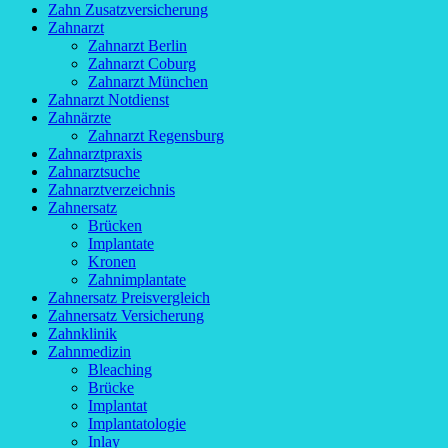
Zahn Zusatzversicherung
Zahnarzt
Zahnarzt Berlin
Zahnarzt Coburg
Zahnarzt München
Zahnarzt Notdienst
Zahnärzte
Zahnarzt Regensburg
Zahnarztpraxis
Zahnarztsuche
Zahnarztverzeichnis
Zahnersatz
Brücken
Implantate
Kronen
Zahnimplantate
Zahnersatz Preisvergleich
Zahnersatz Versicherung
Zahnklinik
Zahnmedizin
Bleaching
Brücke
Implantat
Implantatologie
Inlay