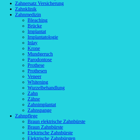
Zahnersatz Versicherung
Zahnklinik
Zahnmedizin
Bleaching
Brücke
Implantat
Implantatologie
Inlay
Krone
Mundgeruch
Parodontose
Prothese
Prothesen
Veneer
Whitening
Wurzelbehandlung
Zahn
Zähne
Zahnimplantat
Zahnspange
Zahnpflege
Braun elektrische Zahnbürste
Braun Zahnbürste
Elektrische Zahnbürste
Elektrische Zahnbürsten