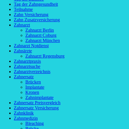
Tag der Zahngesundheit
Teilnahme
Zahn Versicherung
Zahn Zusatzversicherung
Zahnarzt
Zahnarzt Berlin
Zahnarzt Coburg
Zahnarzt München
Zahnarzt Notdienst
Zahnärzte
Zahnarzt Regensburg
Zahnarztpraxis
Zahnarztsuche
Zahnarztverzeichnis
Zahnersatz
Brücken
Implantate
Kronen
Zahnimplantate
Zahnersatz Preisvergleich
Zahnersatz Versicherung
Zahnklinik
Zahnmedizin
Bleaching
Brücke