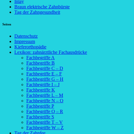
Inlay
Braun elektrische Zahnbürste
Tag der Zahngesundheit
Seiten
Datenschutz
Impressum
Kieferorthopädie
Lexikon: zahnärztliche Fachausdrücke
Fachbegriffe A
Fachbegriffe B
Fachbegriffe C – D
Fachbegriffe E – F
Fachbegriffe G – H
Fachbegriffe I – J
Fachbegriffe K
Fachbegriffe L – M
Fachbegriffe N – O
Fachbegriffe P
Fachbegriffe Q – R
Fachbegriffe S
Fachbegriffe T – V
Fachbegriffe W – Z
Tag der Zahnfee