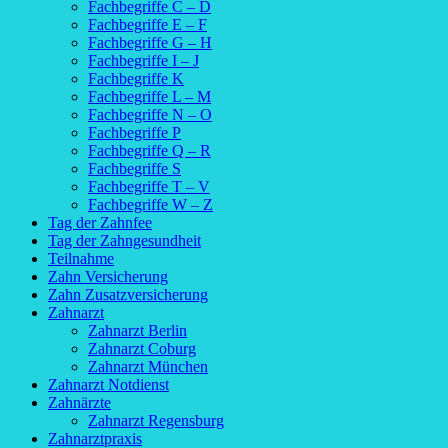
Fachbegriffe C – D
Fachbegriffe E – F
Fachbegriffe G – H
Fachbegriffe I – J
Fachbegriffe K
Fachbegriffe L – M
Fachbegriffe N – O
Fachbegriffe P
Fachbegriffe Q – R
Fachbegriffe S
Fachbegriffe T – V
Fachbegriffe W – Z
Tag der Zahnfee
Tag der Zahngesundheit
Teilnahme
Zahn Versicherung
Zahn Zusatzversicherung
Zahnarzt
Zahnarzt Berlin
Zahnarzt Coburg
Zahnarzt München
Zahnarzt Notdienst
Zahnärzte
Zahnarzt Regensburg
Zahnarztpraxis