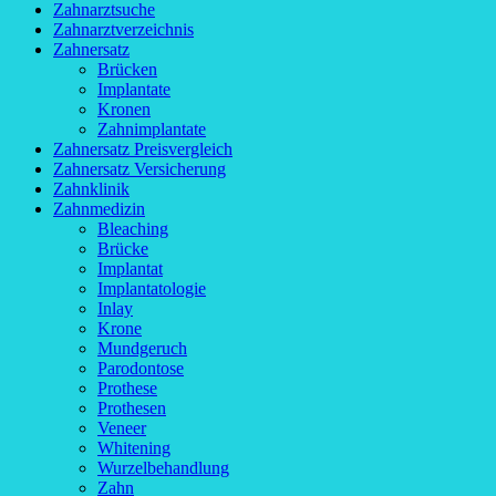
Zahnarztsuche
Zahnarztverzeichnis
Zahnersatz
Brücken
Implantate
Kronen
Zahnimplantate
Zahnersatz Preisvergleich
Zahnersatz Versicherung
Zahnklinik
Zahnmedizin
Bleaching
Brücke
Implantat
Implantatologie
Inlay
Krone
Mundgeruch
Parodontose
Prothese
Prothesen
Veneer
Whitening
Wurzelbehandlung
Zahn