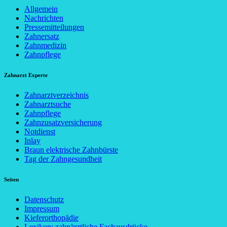
Allgemein
Nachrichten
Pressemitteilungen
Zahnersatz
Zahnmedizin
Zahnpflege
Zahnarzt Experte
Zahnarztverzeichnis
Zahnarztsuche
Zahnpflege
Zahnzusatzversicherung
Notdienst
Inlay
Braun elektrische Zahnbürste
Tag der Zahngesundheit
Seiten
Datenschutz
Impressum
Kieferorthopädie
Lexikon: zahnärztliche Fachausdrücke