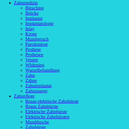
Zahnmedizin
Bleaching
Brücke
Implantat
Implantatologie
Inlay
Krone
Mundgeruch
Parodontose
Prothese
Prothesen
Veneer
Whitening
Wurzelbehandlung
Zahn
Zähne
Zahnimplantat
Zahnspange
Zahnpflege
Braun elektrische Zahnbürste
Braun Zahnbürste
Elektrische Zahnbürste
Elektrische Zahnbürsten
Munddusche
Zahnbürste