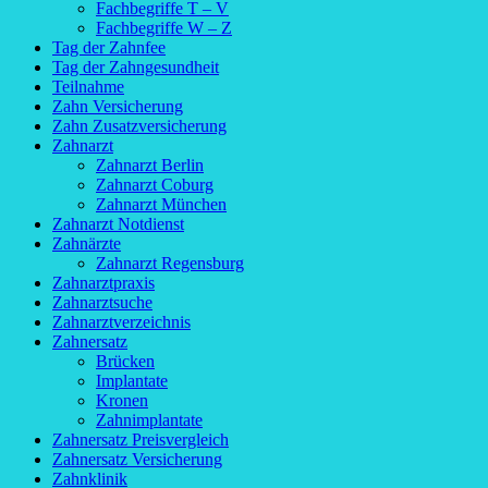
Fachbegriffe T – V
Fachbegriffe W – Z
Tag der Zahnfee
Tag der Zahngesundheit
Teilnahme
Zahn Versicherung
Zahn Zusatzversicherung
Zahnarzt
Zahnarzt Berlin
Zahnarzt Coburg
Zahnarzt München
Zahnarzt Notdienst
Zahnärzte
Zahnarzt Regensburg
Zahnarztpraxis
Zahnarztsuche
Zahnarztverzeichnis
Zahnersatz
Brücken
Implantate
Kronen
Zahnimplantate
Zahnersatz Preisvergleich
Zahnersatz Versicherung
Zahnklinik