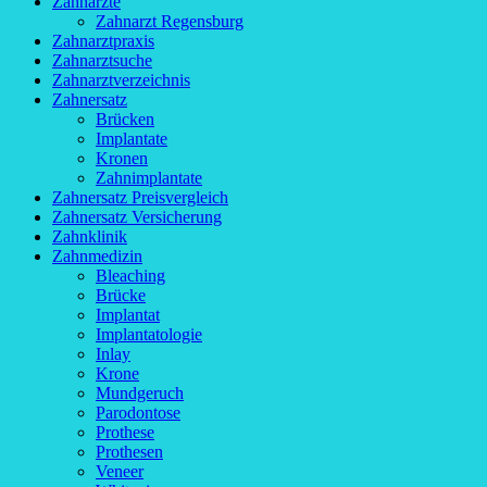
Zahnärzte
Zahnarzt Regensburg
Zahnarztpraxis
Zahnarztsuche
Zahnarztverzeichnis
Zahnersatz
Brücken
Implantate
Kronen
Zahnimplantate
Zahnersatz Preisvergleich
Zahnersatz Versicherung
Zahnklinik
Zahnmedizin
Bleaching
Brücke
Implantat
Implantatologie
Inlay
Krone
Mundgeruch
Parodontose
Prothese
Prothesen
Veneer