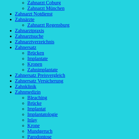
Zahnarzt Coburg
Zahnarzt München
Zahnarzt Notdienst
Zahnärzte
Zahnarzt Regensburg
Zahnarztpraxis
Zahnarztsuche
Zahnarztverzeichnis
Zahnersatz
Brücken
Implantate
Kronen
Zahnimplantate
Zahnersatz Preisvergleich
Zahnersatz Versicherung
Zahnklinik
Zahnmedizin
Bleaching
Brücke
Implantat
Implantatologie
Inlay
Krone
Mundgeruch
Parodontose