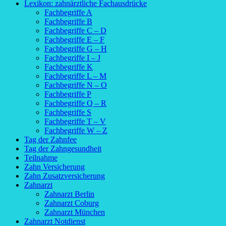
Lexikon: zahnärztliche Fachausdrücke
Fachbegriffe A
Fachbegriffe B
Fachbegriffe C – D
Fachbegriffe E – F
Fachbegriffe G – H
Fachbegriffe I – J
Fachbegriffe K
Fachbegriffe L – M
Fachbegriffe N – O
Fachbegriffe P
Fachbegriffe Q – R
Fachbegriffe S
Fachbegriffe T – V
Fachbegriffe W – Z
Tag der Zahnfee
Tag der Zahngesundheit
Teilnahme
Zahn Versicherung
Zahn Zusatzversicherung
Zahnarzt
Zahnarzt Berlin
Zahnarzt Coburg
Zahnarzt München
Zahnarzt Notdienst