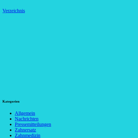
Verzeichnis
Kategorien
Allgemein
Nachrichten
Pressemitteilungen
Zahnersatz
Zahnmedizin