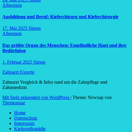
Allgemein
Ausbildung und Beruf: Kieferchirurg und Kieferchirurgie
17. Mai 2025
Simon
Allgemein
Das größte Organ des Menschen: Empfindliche Haut und ihre
Bedürfnisse
1. Februar 2025
Simon
Zahnarzt Experte
Zahnarzt Vergleich & Infos rund um die Zahnpflege und
Zahnmedizin
Mit Stolz präsentiert von WordPress
|
Theme: Newsup von
Themeansar
Home
Datenschutz
Impressum
Kieferorthopädie