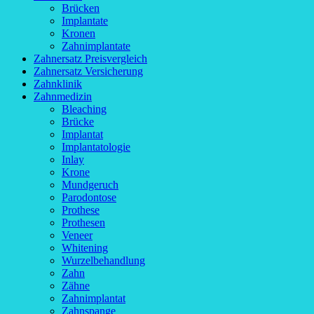
Brücken
Implantate
Kronen
Zahnimplantate
Zahnersatz Preisvergleich
Zahnersatz Versicherung
Zahnklinik
Zahnmedizin
Bleaching
Brücke
Implantat
Implantatologie
Inlay
Krone
Mundgeruch
Parodontose
Prothese
Prothesen
Veneer
Whitening
Wurzelbehandlung
Zahn
Zähne
Zahnimplantat
Zahnspange