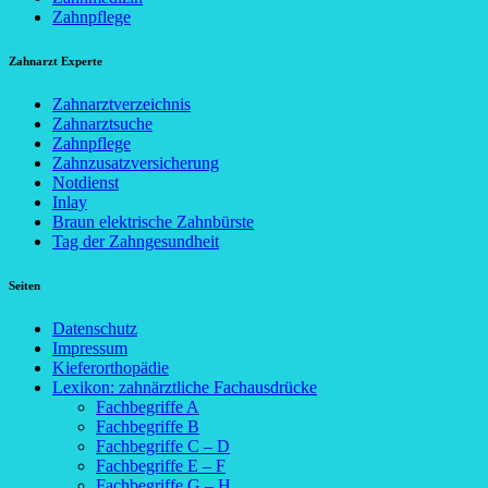
Zahnpflege
Zahnarzt Experte
Zahnarztverzeichnis
Zahnarztsuche
Zahnpflege
Zahnzusatzversicherung
Notdienst
Inlay
Braun elektrische Zahnbürste
Tag der Zahngesundheit
Seiten
Datenschutz
Impressum
Kieferorthopädie
Lexikon: zahnärztliche Fachausdrücke
Fachbegriffe A
Fachbegriffe B
Fachbegriffe C – D
Fachbegriffe E – F
Fachbegriffe G – H