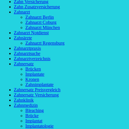
Zahn Versicherung
Zahn Zusatzversicherung
Zahnarzt
Zahnarzt Berlin
Zahnarzt Coburg
Zahnarzt München
Zahnarzt Notdienst
Zahnärzte
Zahnarzt Regensburg
Zahnarztpraxis
Zahnarztsuche
Zahnarztverzeichnis
Zahnersatz
Brücken
Implantate
Kronen
Zahnimplantate
Zahnersatz Preisvergleich
Zahnersatz Versicherung
Zahnklinik
Zahnmedizin
Bleaching
Brücke
Implantat
Implantatologie