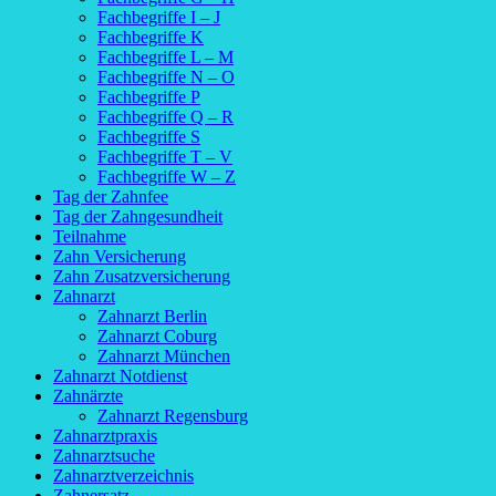
Fachbegriffe I – J
Fachbegriffe K
Fachbegriffe L – M
Fachbegriffe N – O
Fachbegriffe P
Fachbegriffe Q – R
Fachbegriffe S
Fachbegriffe T – V
Fachbegriffe W – Z
Tag der Zahnfee
Tag der Zahngesundheit
Teilnahme
Zahn Versicherung
Zahn Zusatzversicherung
Zahnarzt
Zahnarzt Berlin
Zahnarzt Coburg
Zahnarzt München
Zahnarzt Notdienst
Zahnärzte
Zahnarzt Regensburg
Zahnarztpraxis
Zahnarztsuche
Zahnarztverzeichnis
Zahnersatz