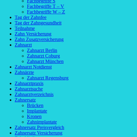
Fachbegriffe S
Fachbegriffe T – V
Fachbegriffe W – Z
Tag der Zahnfee
Tag der Zahngesundheit
Teilnahme
Zahn Versicherung
Zahn Zusatzversicherung
Zahnarzt
Zahnarzt Berlin
Zahnarzt Coburg
Zahnarzt München
Zahnarzt Notdienst
Zahnärzte
Zahnarzt Regensburg
Zahnarztpraxis
Zahnarztsuche
Zahnarztverzeichnis
Zahnersatz
Brücken
Implantate
Kronen
Zahnimplantate
Zahnersatz Preisvergleich
Zahnersatz Versicherung