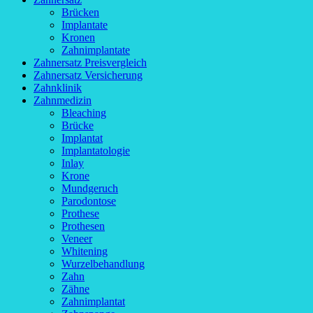
Brücken
Implantate
Kronen
Zahnimplantate
Zahnersatz Preisvergleich
Zahnersatz Versicherung
Zahnklinik
Zahnmedizin
Bleaching
Brücke
Implantat
Implantatologie
Inlay
Krone
Mundgeruch
Parodontose
Prothese
Prothesen
Veneer
Whitening
Wurzelbehandlung
Zahn
Zähne
Zahnimplantat