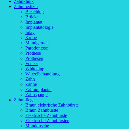
Zahnklinik
Zahnmedizin
Bleaching
Brücke
Implantat
Implantatologie
Inlay
Krone
Mundgeruch
Parodontose
Prothese
Prothesen
Veneer
Whitening
Wurzelbehandlung
Zahn
Zähne
Zahnimplantat
Zahnspange
Zahnpflege
Braun elektrische Zahnbürste
Braun Zahnbürste
Elektrische Zahnbürste
Elektrische Zahnbürsten
Munddusche