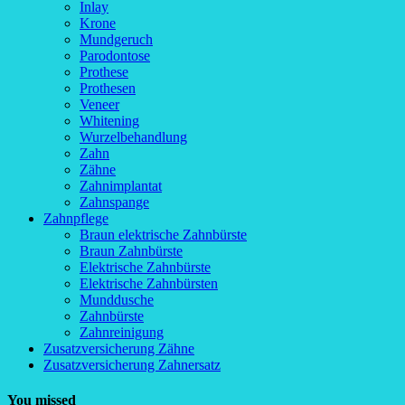
Inlay
Krone
Mundgeruch
Parodontose
Prothese
Prothesen
Veneer
Whitening
Wurzelbehandlung
Zahn
Zähne
Zahnimplantat
Zahnspange
Zahnpflege
Braun elektrische Zahnbürste
Braun Zahnbürste
Elektrische Zahnbürste
Elektrische Zahnbürsten
Munddusche
Zahnbürste
Zahnreinigung
Zusatzversicherung Zähne
Zusatzversicherung Zahnersatz
You missed