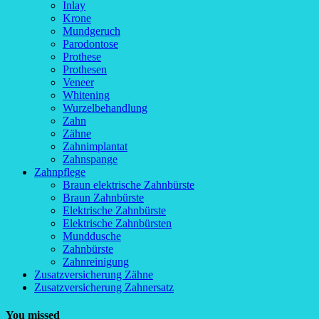
Inlay
Krone
Mundgeruch
Parodontose
Prothese
Prothesen
Veneer
Whitening
Wurzelbehandlung
Zahn
Zähne
Zahnimplantat
Zahnspange
Zahnpflege
Braun elektrische Zahnbürste
Braun Zahnbürste
Elektrische Zahnbürste
Elektrische Zahnbürsten
Munddusche
Zahnbürste
Zahnreinigung
Zusatzversicherung Zähne
Zusatzversicherung Zahnersatz
You missed