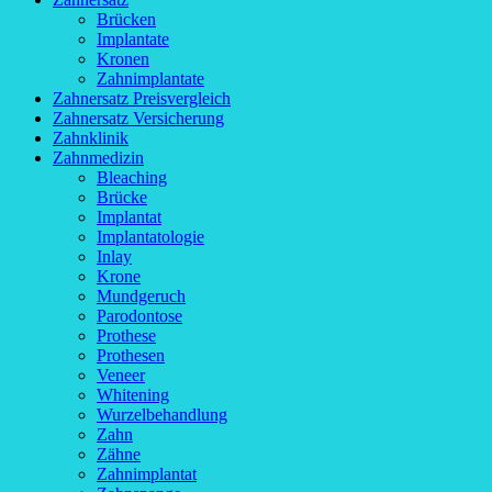
Brücken
Implantate
Kronen
Zahnimplantate
Zahnersatz Preisvergleich
Zahnersatz Versicherung
Zahnklinik
Zahnmedizin
Bleaching
Brücke
Implantat
Implantatologie
Inlay
Krone
Mundgeruch
Parodontose
Prothese
Prothesen
Veneer
Whitening
Wurzelbehandlung
Zahn
Zähne
Zahnimplantat