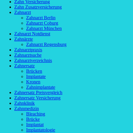
Zahn Versicherung
Zahn Zusatzversicherung
Zahnarzt
Zahnarzt Berlin
Zahnarzt Coburg
Zahnarzt München
Zahnarzt Notdienst
Zahnärzte
Zahnarzt Regensburg
Zahnarztpraxis
Zahnarztsuche
Zahnarztverzeichnis
Zahnersatz
Brücken
Implantate
Kronen
Zahnimplantate
Zahnersatz Preisvergleich
Zahnersatz Versicherung
Zahnklinik
Zahnmedizin
Bleaching
Brücke
Implantat
Implantatologie