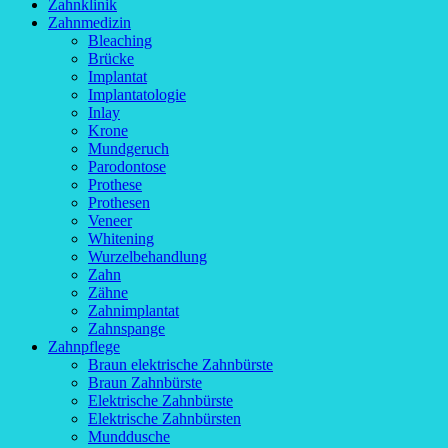
Zahnklinik
Zahnmedizin
Bleaching
Brücke
Implantat
Implantatologie
Inlay
Krone
Mundgeruch
Parodontose
Prothese
Prothesen
Veneer
Whitening
Wurzelbehandlung
Zahn
Zähne
Zahnimplantat
Zahnspange
Zahnpflege
Braun elektrische Zahnbürste
Braun Zahnbürste
Elektrische Zahnbürste
Elektrische Zahnbürsten
Munddusche