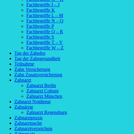
Fachbegriffe I – J
Fachbegriffe K
Fachbegriffe L – M
Fachbegriffe N – O
Fachbegriffe P
Fachbegriffe Q – R
Fachbegriffe S
Fachbegriffe T – V
Fachbegriffe W – Z
Tag der Zahnfee
Tag der Zahngesundheit
Teilnahme
Zahn Versicherung
Zahn Zusatzversicherung
Zahnarzt
Zahnarzt Berlin
Zahnarzt Coburg
Zahnarzt München
Zahnarzt Notdienst
Zahnärzte
Zahnarzt Regensburg
Zahnarztpraxis
Zahnarztsuche
Zahnarztverzeichnis
Zahnersatz