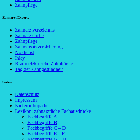
Zahnpflege
Zahnarzt Experte
Zahnarztverzeichnis
Zahnarztsuche
Zahnpflege
Zahnzusatzversicherung
Notdienst
Inlay
Braun elektrische Zahnbürste
Tag der Zahngesundheit
Seiten
Datenschutz
Impressum
Kieferorthopädie
Lexikon: zahnärztliche Fachausdrücke
Fachbegriffe A
Fachbegriffe B
Fachbegriffe C – D
Fachbegriffe E – F
Fachbegriffe G – H