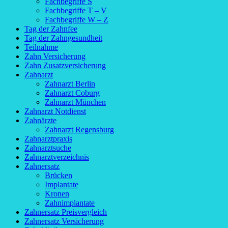
Fachbegriffe S
Fachbegriffe T – V
Fachbegriffe W – Z
Tag der Zahnfee
Tag der Zahngesundheit
Teilnahme
Zahn Versicherung
Zahn Zusatzversicherung
Zahnarzt
Zahnarzt Berlin
Zahnarzt Coburg
Zahnarzt München
Zahnarzt Notdienst
Zahnärzte
Zahnarzt Regensburg
Zahnarztpraxis
Zahnarztsuche
Zahnarztverzeichnis
Zahnersatz
Brücken
Implantate
Kronen
Zahnimplantate
Zahnersatz Preisvergleich
Zahnersatz Versicherung