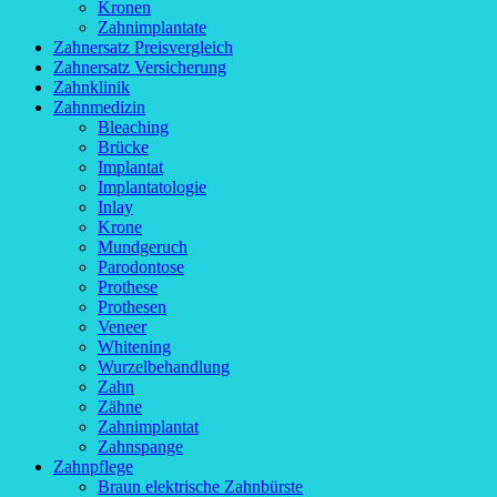
Kronen
Zahnimplantate
Zahnersatz Preisvergleich
Zahnersatz Versicherung
Zahnklinik
Zahnmedizin
Bleaching
Brücke
Implantat
Implantatologie
Inlay
Krone
Mundgeruch
Parodontose
Prothese
Prothesen
Veneer
Whitening
Wurzelbehandlung
Zahn
Zähne
Zahnimplantat
Zahnspange
Zahnpflege
Braun elektrische Zahnbürste