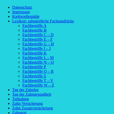
Datenschutz
Impressum
Kieferorthopädie
Lexikon: zahnärztliche Fachausdrücke
Fachbegriffe A
Fachbegriffe B
Fachbegriffe C – D
Fachbegriffe E – F
Fachbegriffe G – H
Fachbegriffe I – J
Fachbegriffe K
Fachbegriffe L – M
Fachbegriffe N – O
Fachbegriffe P
Fachbegriffe Q – R
Fachbegriffe S
Fachbegriffe T – V
Fachbegriffe W – Z
Tag der Zahnfee
Tag der Zahngesundheit
Teilnahme
Zahn Versicherung
Zahn Zusatzversicherung
Zahnarzt