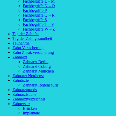
Fachbegriffe L – M
Fachbegriffe N – O
Fachbegriffe P
Fachbegriffe Q – R
Fachbegriffe S
Fachbegriffe T – V
Fachbegriffe W – Z
Tag der Zahnfee
Tag der Zahngesundheit
Teilnahme
Zahn Versicherung
Zahn Zusatzversicherung
Zahnarzt
Zahnarzt Berlin
Zahnarzt Coburg
Zahnarzt München
Zahnarzt Notdienst
Zahnärzte
Zahnarzt Regensburg
Zahnarztpraxis
Zahnarztsuche
Zahnarztverzeichnis
Zahnersatz
Brücken
Implantate