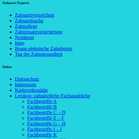
Zahnarzt Experte
Zahnarztverzeichnis
Zahnarztsuche
Zahnpflege
Zahnzusatzversicherung
Notdienst
Inlay
Braun elektrische Zahnbürste
Tag der Zahngesundheit
Seiten
Datenschutz
Impressum
Kieferorthopädie
Lexikon: zahnärztliche Fachausdrücke
Fachbegriffe A
Fachbegriffe B
Fachbegriffe C – D
Fachbegriffe E – F
Fachbegriffe G – H
Fachbegriffe I – J
Fachbegriffe K