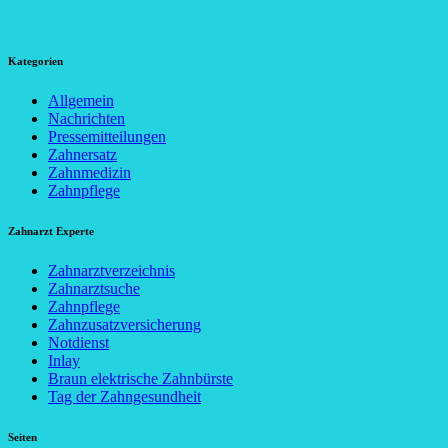
Kategorien
Allgemein
Nachrichten
Pressemitteilungen
Zahnersatz
Zahnmedizin
Zahnpflege
Zahnarzt Experte
Zahnarztverzeichnis
Zahnarztsuche
Zahnpflege
Zahnzusatzversicherung
Notdienst
Inlay
Braun elektrische Zahnbürste
Tag der Zahngesundheit
Seiten