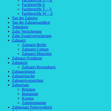
Fachbegriffe Q – R
Fachbegriffe S
Fachbegriffe T – V
Fachbegriffe W – Z
Tag der Zahnfee
Tag der Zahngesundheit
Teilnahme
Zahn Versicherung
Zahn Zusatzversicherung
Zahnarzt
Zahnarzt Berlin
Zahnarzt Coburg
Zahnarzt München
Zahnarzt Notdienst
Zahnärzte
Zahnarzt Regensburg
Zahnarztpraxis
Zahnarztsuche
Zahnarztverzeichnis
Zahnersatz
Brücken
Implantate
Kronen
Zahnimplantate
Zahnersatz Preisvergleich