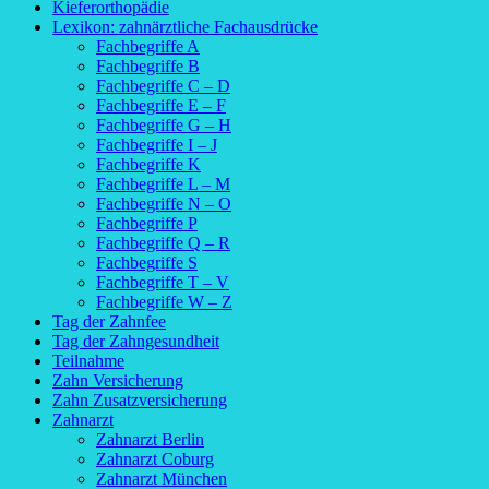
Kieferorthopädie
Lexikon: zahnärztliche Fachausdrücke
Fachbegriffe A
Fachbegriffe B
Fachbegriffe C – D
Fachbegriffe E – F
Fachbegriffe G – H
Fachbegriffe I – J
Fachbegriffe K
Fachbegriffe L – M
Fachbegriffe N – O
Fachbegriffe P
Fachbegriffe Q – R
Fachbegriffe S
Fachbegriffe T – V
Fachbegriffe W – Z
Tag der Zahnfee
Tag der Zahngesundheit
Teilnahme
Zahn Versicherung
Zahn Zusatzversicherung
Zahnarzt
Zahnarzt Berlin
Zahnarzt Coburg
Zahnarzt München