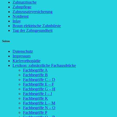
Zahnarztsuche
Zahnpflege
Zahnzusatzversicherung
Notdienst
Inlay
Braun elektrische Zahnbürste
Tag der Zahngesundheit
Seiten
Datenschutz
Impressum
Kieferorthopädie
Lexikon: zahnärztliche Fachausdrücke
Fachbegriffe A
Fachbegriffe B
Fachbegriffe C – D
Fachbegriffe E – F
Fachbegriffe G – H
Fachbegriffe I – J
Fachbegriffe K
Fachbegriffe L – M
Fachbegriffe N – O
Fachbegriffe P