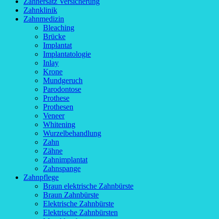
Zahnersatz Versicherung
Zahnklinik
Zahnmedizin
Bleaching
Brücke
Implantat
Implantatologie
Inlay
Krone
Mundgeruch
Parodontose
Prothese
Prothesen
Veneer
Whitening
Wurzelbehandlung
Zahn
Zähne
Zahnimplantat
Zahnspange
Zahnpflege
Braun elektrische Zahnbürste
Braun Zahnbürste
Elektrische Zahnbürste
Elektrische Zahnbürsten