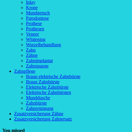
Inlay
Krone
Mundgeruch
Parodontose
Prothese
Prothesen
Veneer
Whitening
Wurzelbehandlung
Zahn
Zähne
Zahnimplantat
Zahnspange
Zahnpflege
Braun elektrische Zahnbürste
Braun Zahnbürste
Elektrische Zahnbürste
Elektrische Zahnbürsten
Munddusche
Zahnbürste
Zahnreinigung
Zusatzversicherung Zähne
Zusatzversicherung Zahnersatz
You missed