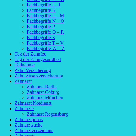
Fachbegriffe I – J
Fachbegriffe K
Fachbegriffe L – M
Fachbegriffe N – O
Fachbegriffe P
Fachbegriffe Q – R
Fachbegriffe S
Fachbegriffe T – V
Fachbegriffe W – Z
Tag der Zahnfee
Tag der Zahngesundheit
Teilnahme
Zahn Versicherung
Zahn Zusatzversicherung
Zahnarzt
Zahnarzt Berlin
Zahnarzt Coburg
Zahnarzt München
Zahnarzt Notdienst
Zahnärzte
Zahnarzt Regensburg
Zahnarztpraxis
Zahnarztsuche
Zahnarztverzeichnis
Zahnersatz