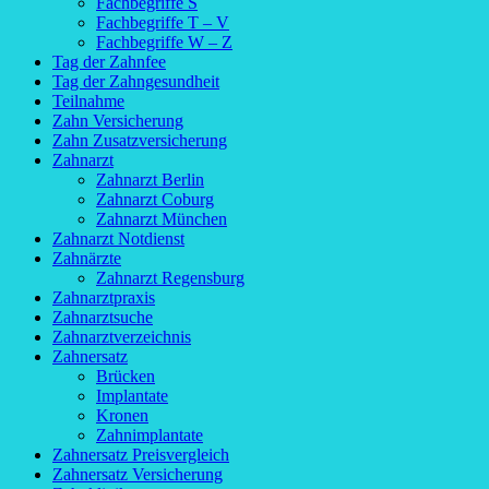
Fachbegriffe S
Fachbegriffe T – V
Fachbegriffe W – Z
Tag der Zahnfee
Tag der Zahngesundheit
Teilnahme
Zahn Versicherung
Zahn Zusatzversicherung
Zahnarzt
Zahnarzt Berlin
Zahnarzt Coburg
Zahnarzt München
Zahnarzt Notdienst
Zahnärzte
Zahnarzt Regensburg
Zahnarztpraxis
Zahnarztsuche
Zahnarztverzeichnis
Zahnersatz
Brücken
Implantate
Kronen
Zahnimplantate
Zahnersatz Preisvergleich
Zahnersatz Versicherung