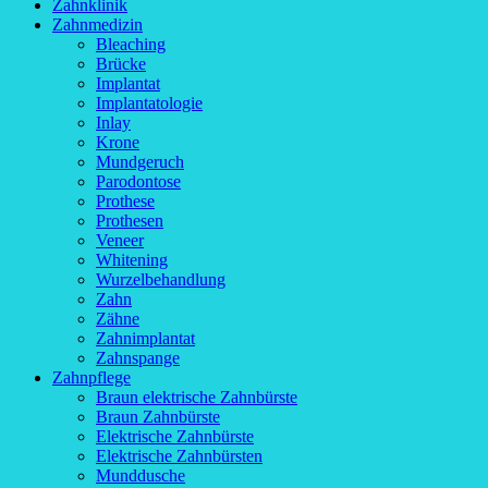
Zahnklinik
Zahnmedizin
Bleaching
Brücke
Implantat
Implantatologie
Inlay
Krone
Mundgeruch
Parodontose
Prothese
Prothesen
Veneer
Whitening
Wurzelbehandlung
Zahn
Zähne
Zahnimplantat
Zahnspange
Zahnpflege
Braun elektrische Zahnbürste
Braun Zahnbürste
Elektrische Zahnbürste
Elektrische Zahnbürsten
Munddusche