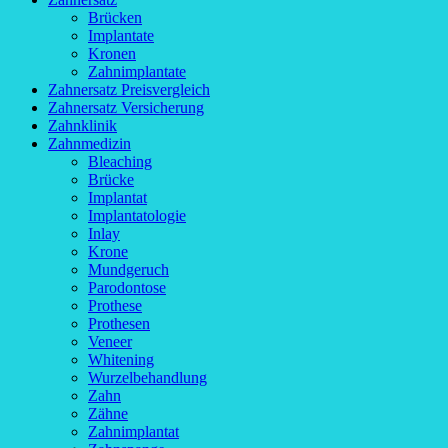
Brücken
Implantate
Kronen
Zahnimplantate
Zahnersatz Preisvergleich
Zahnersatz Versicherung
Zahnklinik
Zahnmedizin
Bleaching
Brücke
Implantat
Implantatologie
Inlay
Krone
Mundgeruch
Parodontose
Prothese
Prothesen
Veneer
Whitening
Wurzelbehandlung
Zahn
Zähne
Zahnimplantat