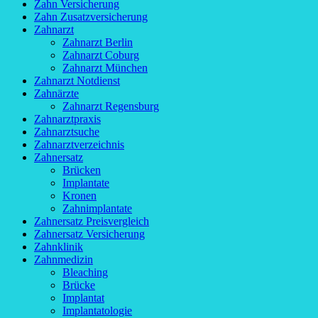
Zahn Versicherung
Zahn Zusatzversicherung
Zahnarzt
Zahnarzt Berlin
Zahnarzt Coburg
Zahnarzt München
Zahnarzt Notdienst
Zahnärzte
Zahnarzt Regensburg
Zahnarztpraxis
Zahnarztsuche
Zahnarztverzeichnis
Zahnersatz
Brücken
Implantate
Kronen
Zahnimplantate
Zahnersatz Preisvergleich
Zahnersatz Versicherung
Zahnklinik
Zahnmedizin
Bleaching
Brücke
Implantat
Implantatologie