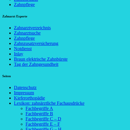
Zahnpflege
Zahnarzt Experte
Zahnarztverzeichnis
Zahnarztsuche
Zahnpflege
Zahnzusatzversicherung
Notdienst
Inlay
Braun elektrische Zahnbürste
Tag der Zahngesundheit
Seiten
Datenschutz
Impressum
Kieferorthopädie
Lexikon: zahnärztliche Fachausdrücke
Fachbegriffe A
Fachbegriffe B
Fachbegriffe C – D
Fachbegriffe E – F
Fachbegriffe G – H